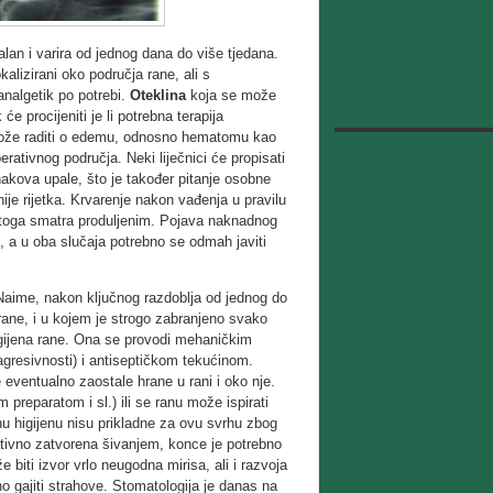
lan i varira od jednog dana do više tjedana.
okalizirani oko područja rane, ali s
 analgetik po potrebi.
Oteklina
koja se može
e procijeniti je li potrebna terapija
e može raditi o edemu, odnosno hematomu kao
rativnog područja. Neki liječnici će propisati
znakova upale, što je također pitanje osobne
nije rijetka. Krvarenje nakon vađenja u pravilu
 toga smatra produljenim. Pojava naknadnog
, a u oba slučaja potrebno se odmah javiti
Naime, nakon ključnog razdoblja od jednog do
 rane, i u kojem je strogo zabranjeno svako
higijena rane. Ona se provodi mehaničkim
agresivnosti) i antiseptičkom tekućinom.
e eventualno zaostale hrane u rani i oko nje.
 preparatom i sl.) ili se ranu može ispirati
nu higijenu nisu prikladne za ovu svrhu zbog
ativno zatvorena šivanjem, konce je potrebno
e biti izvor vrlo neugodna mirisa, ali i razvoja
no gajiti strahove. Stomatologija je danas na