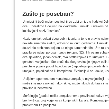
Zašto je poseban?
Umnjaci ili treći molari posljednji su zubi u nizu u ljudskoj čelj
dva. Podijelimo li čeljusti na kvadrante, umnjak u svakom od 
kolokvijalni naziv “osmica”.
Naziv umnjak dolazi zbog dobi nicanja, a to je u pravilu nakon
nekada smatralo zrelim, odnosno mudrim godinama. Umnjak sp
dolazi dio problema koji su za njega karakteristični. Što to 
pravilu se nalazi po osam zuba (ukupno 32). Tih osam zuba je p
dva sjekutića, jedan očnjak, dva pretkutnjaka i tri kutnjaka. P
genetski varijabilan, što znači da zbog evolucije njegov oblik 
prisutnije pojave poput hipodoncije (nepostojanja) pojedinih ili 
umnjaka, pojedinačno ili kompletno. Evolucijski se, dakle, k
U cijelom spomenutom kontekstu umnjak je najvarijabilniji – o
može i ne mora niknuti; ako nikne, može niknuti do kraja i ne
pravilno ili nepravilno.
Morfologija (građa i oblik) umnjaka nema pravilnosti kakve vri
broj kvržica, broj korjenova i korijenskih kanala. Kombinacije 
problemom za pacijenta.