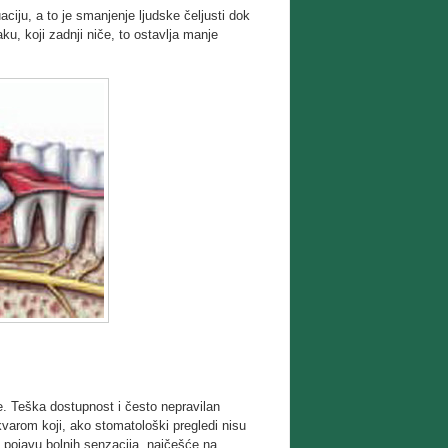
ciju, a to je smanjenje ljudske čeljusti dok
u, koji zadnji niče, to ostavlja manje
e. Teška dostupnost i često nepravilan
kvarom koji, ako stomatološki pregledi nisu
a pojavu bolnih senzacija, najčešće na