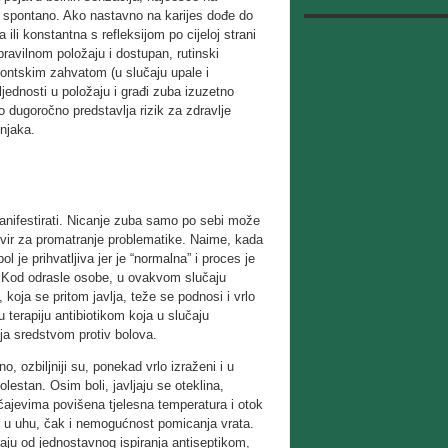
o i spontano. Ako nastavno na karijes dođe do
 ili konstantna s refleksijom po cijeloj strani
pravilnom položaju i dostupan, rutinski
odontskim zahvatom (u slučaju upale i
jednosti u položaju i građi zuba izuzetno
o dugoročno predstavlja rizik za zdravlje
njaka.
anifestirati. Nicanje zuba samo po sebi može
okvir za promatranje problematike. Naime, kada
 je prihvatljiva jer je “normalna” i proces je
. Kod odrasle osobe, u ovakvom slučaju
koja se pritom javlja, teže se podnosi i vrlo
 terapiju antibiotikom koja u slučaju
ija sredstvom protiv bolova.
, ozbiljniji su, ponekad vrlo izraženi i u
lestan. Osim boli, javljaju se oteklina,
čajevima povišena tjelesna temperatura i otok
ol u uhu, čak i nemogućnost pomicanja vrata.
iraju od jednostavnog ispiranja antiseptikom,