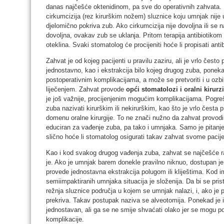
danas najčešće oktenidinom, pa sve do operativnih zahvata. 
cirkumcizija (rez kirurškim nožem) sluznice koju umnjak nije u s
djelomično pokriva zub. Ako cirkumcizija nije dovoljna ili se
dovoljna, ovakav zub se uklanja. Pritom terapija antibiotikom 
oteklina. Svaki stomatolog će procijeniti hoće li propisati anti
Zahvat je od kojeg pacijenti u pravilu zaziru, ali je vrlo često
jednostavno, kao i ekstrakcija bilo kojeg drugog zuba, poneka
postoperativnim komplikacijama, a može se pretvoriti i u ozbil
liječenjem. Zahvat provode
opći stomatolozi i oralni kirurzi
je još važnije, procijenjenim mogućim komplikacijama. Pogreš
zuba nazivati kirurškim ili nekirurškim, kao što je vrlo česta
domenu oralne kirurgije. To ne znači nužno da zahvat provodi 
educiran za vađenje zuba, pa tako i umnjaka. Samo je pitanje 
slično hoće li stomatolog osigurati takav zahvat svome pacije
Kao i kod svakog drugog vađenja zuba, zahvat se najčešće 
je. Ako je umnjak barem donekle pravilno niknuo, dostupan je 
provede jednostavna ekstrakcija polugom ili kliještima. Kod im
semiimpaktiranih umnjaka situacija je složenija. Da bi se pri
režnja sluznice područja u kojem se umnjak nalazi, i, ako je po
prekriva. Takav postupak naziva se alveotomija. Ponekad je i
jednostavan, ali ga se ne smije shvaćati olako jer se mogu poj
komplikacije.