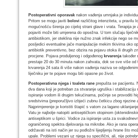
Postoperativni oporavak
nakon vađenja umnjaka je individua
Pritom se mogu javiti
bolovi
različitog intenziteta, u pravilu l
mogućnošću širenja po cijeloj strani glave i vrata. Terapija je
pojaviti može biti umjerena do opsežna. U tom slučaju liječnik ć
antibiotikom, jer oteklina nije nužno znak infekcije nego s
posljedici eventualne jače manipulacije mekim tkivima oko ope
antibiotik preventivno, bez obzira na pojavu otoka ili drugih 
procjene. Pojava produljenog i odgođenog
krvarenja
također 
prestaje 20 do 30 minuta nakon zahvata, dok se sve više od
krvarenja 24 sata ili više nakon vađenja naziva se odgođenim
liječniku jer te pojave mogu biti opasne po život.
Postoperativna njega i toaleta rane
prepušta se pacijentu. 
dva dana koji je potreban za stvaranje ugruška i stabilizaciju
ispiranje vodom ili drugim tekućinama, počinje se provoditi 
sredstvima (preporučljivo izbjeći zubnu četkicu zbog njezine 
Najprimjerenije je koristiti štapić s vatom za lagano uklanjanj
Vatu je najbolje natopiti antiseptičkom otopinom (oktenidinskim
antiseptikom u šprici. Vodice za ispiranje usta za svakodnev
ograničenog spektra djelovanja na mikrobe. Ako je rana oper
održavati na isti način jer su podložni lijepljenju hrane što mož
upale. Problemi vezani uz njega su specifični, ali, nije potreb