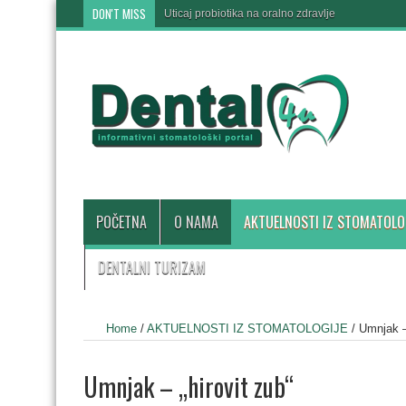
DON'T MISS
Uticaj probiotika na oralno zdravlje
POČETNA
O NAMA
AKTUELNOSTI IZ STOMATOLO
DENTALNI TURIZAM
Home
/
AKTUELNOSTI IZ STOMATOLOGIJE
/
Umnjak – 
Umnjak – „hirovit zub“