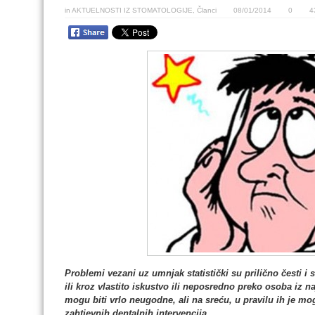
in
AKTUELNOSTI IZ STOMATOLOGIJE
,
Članci
08/01/2014
0
4
Problemi vezani uz umnjak statistički su prilično česti i 
ili kroz vlastito iskustvo ili neposredno preko osoba iz n
mogu biti vrlo neugodne, ali na sreću, u pravilu ih je mo
zahtjevnih dentalnih intervencija.