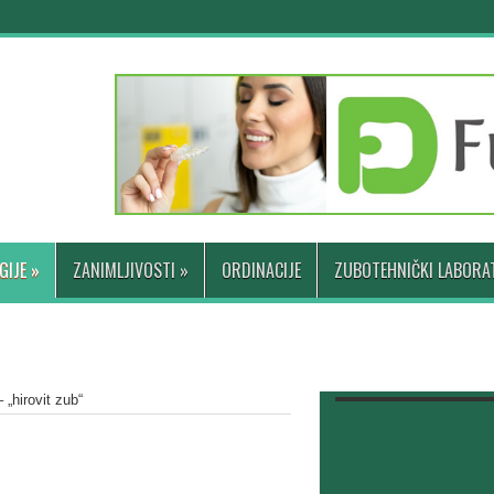
GIJE
»
ZANIMLJIVOSTI
»
ORDINACIJE
ZUBOTEHNIČKI LABORAT
„hirovit zub“