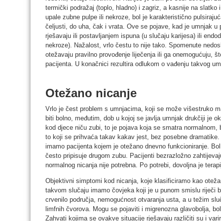
termički podražaj (toplo, hladno) i zagriz, a kasnije na slatk
upale zubne pulpe ili nekroze, bol je karakteristično pulsirajuća
čeljusti, do uha, čak i vrata. Ove se pojave, kad je umnjak u 
rješavaju ili postavljanjem ispuna (u slučaju karijesa) ili end
nekroze). Nažalost, vrlo čestu to nije tako. Spomenute nedosl
otežavaju pravilno provođenje liječenja ili ga onemogućuju, št
pacijenta. U konačnici rezultira odlukom o vađenju takvog um
Otežano nicanje
Vrlo je čest problem s umnjacima, koji se može višestruko m
biti bolno, međutim, dob u kojoj se javlja umnjak drukčiji je 
kod djece niču zubi, to je pojava koja se smatra normalnom, bol
to koji se prihvaća takav kakav jest, bez posebne dramatike
imamo pacijenta kojem je otežano dnevno funkcioniranje. Bol, 
često pripisuje drugom zubu. Pacijenti bezrazložno zahtijevaju
normalnog nicanja nije potrebna. Po potrebi, dovoljna je terap
Objektivni simptomi kod nicanja, koje klasificiramo kao otežano
takvom slučaju imamo čovjeka koji je u punom smislu riječi bo
crvenilo područja, nemogućnost otvaranja usta, a u težim slu
limfnih čvorova. Mogu se pojaviti i migrenozna glavobolja, b
Zahvati kojima se ovakve situacije rješavaju različiti su i var