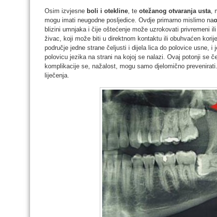
Osim izvjesne
boli i otekline
, te
otežanog otvaranja usta
, 
mogu imati neugodne posljedice. Ovdje primarno mislimo na
o
blizini umnjaka i čije oštećenje može uzrokovati privremeni ili
živac, koji može biti u direktnom kontaktu ili obuhvaćen korij
područje jedne strane čeljusti i dijela lica do polovice usne, 
polovicu jezika na strani na kojoj se nalazi. Ovaj potonji se
komplikacije se, nažalost, mogu samo djelomično prevenirati
liječenja.