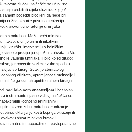
U takvom slučaju najčešće se učini tzv.
tanju probiti ili dijela sluznice koji još
 na samom početku procijeni da neće biti
nija nužno ako nije prisutna izraženija
biotik preventivno.
ađenje umnjaka
 prijeko potreban. Može proći relativno
d i lakše, s umjerenim ili nikakvim
jniju kiruršku intervenciju s bolničkim
, ovisno o procijenjenoj težini zahvata, a što
no je vađenje umnjaka ili bilo kojeg drugog
 praksa, jer općenito vađenje zuba spada u
isključivo kirurg. Svaki je stomatolog
osobnog afiniteta, opremljenosti ordinacije i
ntu ili će ga odmah uputiti oralnom kirurgu.
radi
pod lokalnom anestezijom
i bezbolan
za instrumente i jasno vidljiv, najčešće se
apaktiranih (odnosno retiniranih) i
stupilo takvom zubu, potrebno je odizanje
trebno, uklanjanje kosti koja ga okružuje ili
 ovakav zahvat relativno kratak i
aviti znatne intraoperativne i postoperativne