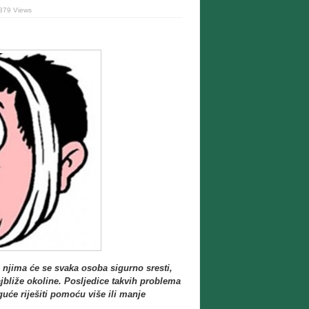
379 Views
s njima će se svaka osoba sigurno sresti,
ajbliže okoline. Posljedice takvih problema
guće riješiti pomoću više ili manje