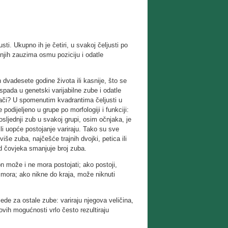
usti. Ukupno ih je četiri, u svakoj čeljusti po
njih zauzima osmu poziciju i odatle
 dvadesete godine života ili kasnije, što se
ada u genetski varijabilne zube i odatle
znači? U spomenutim kvadrantima čeljusti u
odijeljeno u grupe po morfologiji i funkciji:
osljednji zub u svakoj grupi, osim očnjaka, je
ili uopće postojanje variraju. Tako su sve
više zuba, najčešće trajnih dvojki, petica ili
od čovjeka smanjuje broj zuba.
n može i ne mora postojati; ako postoji,
 mora; ako nikne do kraja, može niknuti
jede za ostale zube: variraju njegova veličina,
ovih mogućnosti vrlo često rezultiraju