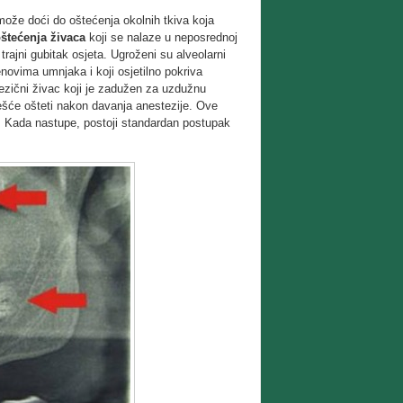
može doći do oštećenja okolnih tkiva koja
štećenja živaca
koji se nalaze u neposrednoj
 trajni gubitak osjeta. Ugroženi su alveolarni
enovima umnjaka i koji osjetilno pokriva
i jezični živac koji je zadužen za uzdužnu
 češće ošteti nakon davanja anestezije. Ove
. Kada nastupe, postoji standardan postupak