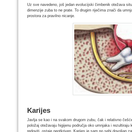
Uz sve navedeno, još jedan evolucijski čimbenik otežava situa
dimenzije zuba to ne prate. To drugim riječima znači da umnjak
prostora za pravilno nicanje.
Karijes
Javlja se kao i na svakom drugom zubu, čak i relativno češć
položaj otežavaju higijenu područja oko umnjaka i rezultiraju 
redoviti, ostaje neotkriven. Karijes je sam po sebi dovoljan z