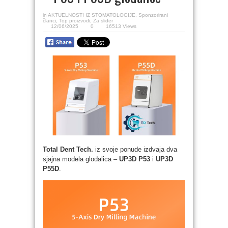
in
AKTUELNOSTI IZ STOMATOLOGIJE
,
Sponzorirani
članci
,
Top proizvodi
,
Za slider
12/06/2025
0
16513 Views
Total Dent Tech.
iz svoje ponude izdvaja dva
sjajna modela glodalica –
UP3D P53
i
UP3D
P55D
.