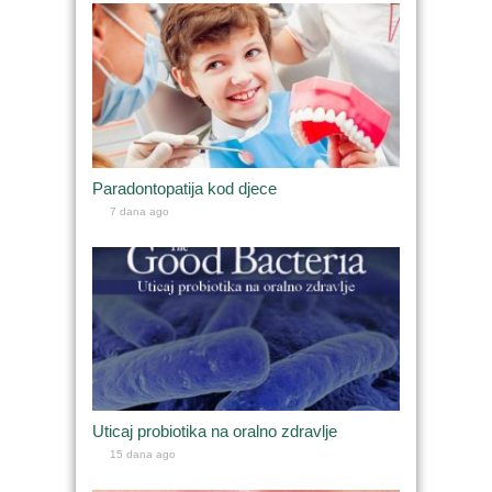
Paradontopatija kod djece
7 dana ago
Uticaj probiotika na oralno zdravlje
15 dana ago