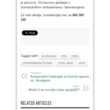
je precizno, 24-časovno glodanje u
stomatološkim ambulantama i laboratorijama.
Za više detalja, kontaktirajte nas na
066 589
189
.
Tagged with:
GLODALICE
P53
P55D
SPONZORISANI ČLANAK
TOTAL DENT
UP3D
Previous:
Kompozitni materijali za bočne ispune
vs. Amalgam
Next:
Može li se erozija zuba spriječiti?
RELATED ARTICLES