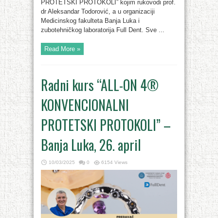
PROTETSKI PROTOKOLI” kojim rukovodi prof.
dr Aleksandar Todorović, a u organizaciji
Medicinskog fakulteta Banja Luka i
zubotehničkog laboratorija Full Dent. Sve ...
Read More »
Radni kurs “ALL-ON 4®
KONVENCIONALNI
PROTETSKI PROTOKOLI” –
Banja Luka, 26. april
10/03/2025
0
6154 Views