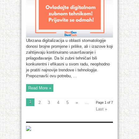
Ubrzana digitalizacija u oblasti stomatologije
donosi brojne promjene i prilike, ali i izazove koji
zahtijevaju kontinuirano usavršavanje i
prilagođavanje. Da bi zubni tehničari bili
konkurentni i efikasni u svom radu, neophodno
je pratiti najnovije trendove i tehnologije.
Prepoznavši ovu potrebu, ...
Read More »
1
2
3
4
5
»
...
Page 1 of 7
Last »