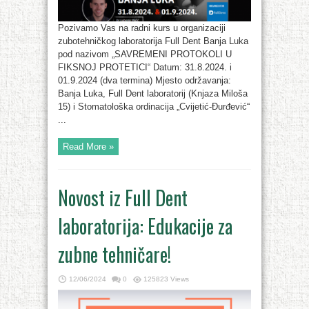
Pozivamo Vas na radni kurs u organizaciji
zubotehničkog laboratorija Full Dent Banja Luka
pod nazivom „SAVREMENI PROTOKOLI U
FIKSNOJ PROTETICI“ Datum: 31.8.2024. i
01.9.2024 (dva termina) Mjesto održavanja:
Banja Luka, Full Dent laboratorij (Knjaza Miloša
15) i Stomatološka ordinacija „Cvijetić-Đurđević“
...
Read More »
Novost iz Full Dent
laboratorija: Edukacije za
zubne tehničare!
12/06/2024
0
125823 Views