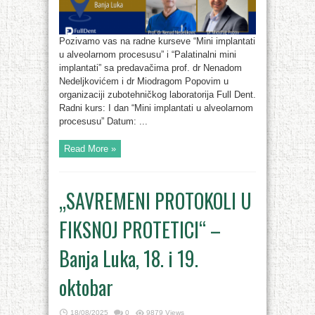
Pozivamo vas na radne kurseve “Mini implantati
u alveolarnom procesusu” i “Palatinalni mini
implantati” sa predavačima prof. dr Nenadom
Nedeljkovićem i dr Miodragom Popovim u
organizaciji zubotehničkog laboratorija Full Dent.
Radni kurs: I dan “Mini implantati u alveolarnom
procesusu” Datum: ...
Read More »
„SAVREMENI PROTOKOLI U
FIKSNOJ PROTETICI“ –
Banja Luka, 18. i 19.
oktobar
18/08/2025
0
9879 Views