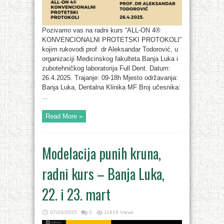
Pozivamo vas na radni kurs “ALL-ON 4®
KONVENCIONALNI PROTETSKI PROTOKOLI”
kojim rukovodi prof. dr Aleksandar Todorović, u
organizaciji Medicinskog fakulteta Banja Luka i
zubotehničkog laboratorija Full Dent. Datum:
26.4.2025. Trajanje: 09-18h Mjesto održavanja:
Banja Luka, Dentalna Klinika MF Broj učesnika:
...
Read More »
Modelacija punih kruna,
radni kurs – Banja Luka,
22. i 23. mart
07/03/2025
0
11919 Views