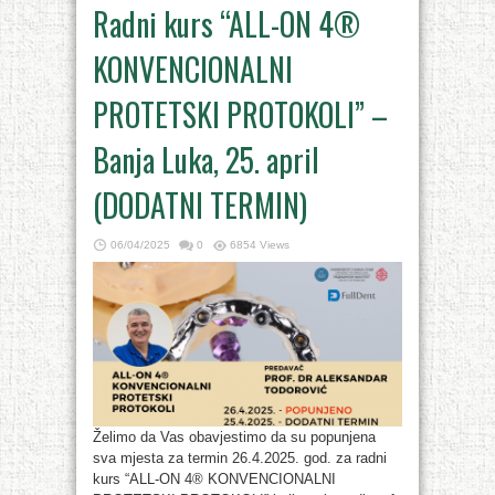
Radni kurs “ALL-ON 4®
KONVENCIONALNI
PROTETSKI PROTOKOLI” –
Banja Luka, 25. april
(DODATNI TERMIN)
06/04/2025
0
6854 Views
Želimo da Vas obavjestimo da su popunjena
sva mjesta za termin 26.4.2025. god. za radni
kurs “ALL-ON 4® KONVENCIONALNI