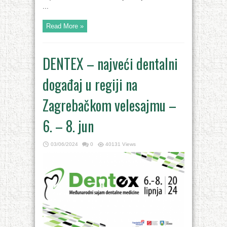
...
Read More »
DENTEX – najveći dentalni
događaj u regiji na
Zagrebačkom velesajmu –
6. – 8. jun
03/06/2024
0
40131 Views