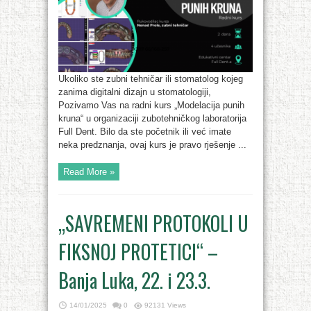
Ukoliko ste zubni tehničar ili stomatolog kojeg
zanima digitalni dizajn u stomatologiji,
Pozivamo Vas na radni kurs „Modelacija punih
kruna“ u organizaciji zubotehničkog laboratorija
Full Dent. Bilo da ste početnik ili već imate
neka predznanja, ovaj kurs je pravo rješenje ...
Read More »
„SAVREMENI PROTOKOLI U
FIKSNOJ PROTETICI“ –
Banja Luka, 22. i 23.3.
14/01/2025
0
92131 Views