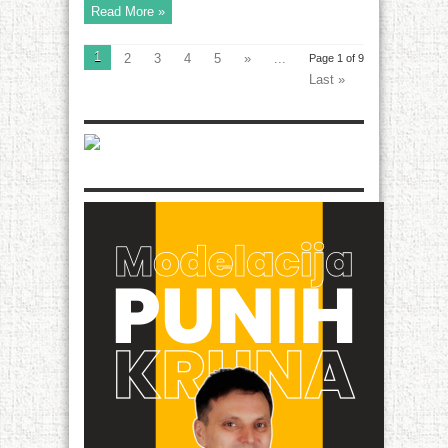
Read More »
1
2
3
4
5
»
...
Page 1 of 9
Last »