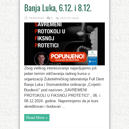
Banja Luka, 6.12. i 8.12.
29/08/2024
0
102279 Views
Zbog velikog interesovanja najavljujemo još
jedan termin održavanja radnog kursa u
organizaciji Zubotehničkog laboratorija Full Dent
Banja Luka i Stomatološke ordinacije „Cvijetić-
Đurđević“ pod nazivom „SAVREMENI
PROTOKOLI U FIKSNOJ PROTETICI“., 06. i
08.12.2024. godine. Napominjemo da je kurs
akreditovan i bodovan ...
Read More »