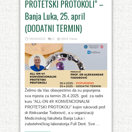
PROTETSKI PROTOKOLI” –
Banja Luka, 25. april
(DODATNI TERMIN)
06/04/2025
0
6854 Views
Želimo da Vas obavjestimo da su popunjena
sva mjesta za termin 26.4.2025. god. za radni
kurs “ALL-ON 4® KONVENCIONALNI
PROTETSKI PROTOKOLI” kojim rukovodi prof.
dr Aleksandar Todorović, a u organizaciji
Medicinskog fakulteta Banja Luka i
zubotehničkog laboratorija Full Dent. Sve ...