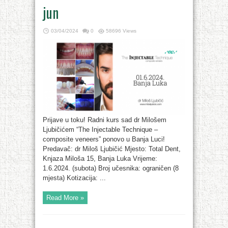
jun
03/04/2024
0
58696 Views
Prijave u toku! Radni kurs sad dr Milošem
Ljubičićem “The Injectable Technique –
composite veneers” ponovo u Banja Luci!
Predavač: dr Miloš Ljubičić Mjesto: Total Dent,
Knjaza Miloša 15, Banja Luka Vrijeme:
1.6.2024. (subota) Broj učesnika: ograničen (8
mjesta) Kotizacija: ...
Read More »