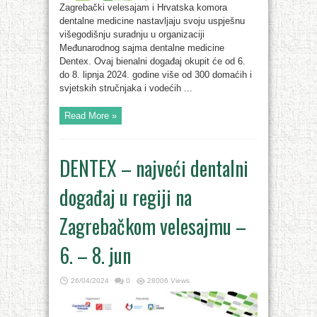
Zagrebački velesajam i Hrvatska komora
dentalne medicine nastavljaju svoju uspješnu
višegodišnju suradnju u organizaciji
Međunarodnog sajma dentalne medicine
Dentex. Ovaj bienalni događaj okupit će od 6.
do 8. lipnja 2024. godine više od 300 domaćih i
svjetskih stručnjaka i vodećih ...
Read More »
DENTEX – najveći dentalni
događaj u regiji na
Zagrebačkom velesajmu –
6. – 8. jun
26/04/2024
0
28006 Views