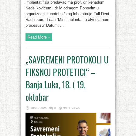
implantati” sa predavačima prof. dr Nenadom
Nedeljkovićem i dr Miodragom Popovim u
organizaciji zubotehničkog laboratorija Full Dent.
Radni kurs: I dan “Mini implantati u alveolarnom
procesusu” Datum: ...
Read More »
„SAVREMENI PROTOKOLI U
FIKSNOJ PROTETICI“ –
Banja Luka, 18. i 19.
oktobar
18/08/2025
0
9881 Views