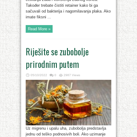
Također trebate čistiti retainer kako bi ga
sačuvali od bakterija i nagomilavanja plaka. Ako
imate fiksni ...
Read More »
Riješite se zubobolje
prirodnim putem
05/10/2022
0
2987 Views
Uz migrenu i upalu uha, zubobolja predstavlja
jednu od teško podnosivih boli. Ako uzimanje