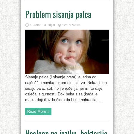
Problem sisanja palca
13/09/2023
0
12589 Views
Sisanje palca (i sisanje prsta) je jedna od
najčešćih navika tokom djetinjstva. Neka djeca
sisaju palac čak i prije rođenja, jer im to daje
osjećaj sigurnosti. Dok beba sisa (kada je
majka doji ili iz bočice) da bi se nahranila, ...
Read More »
Naslage na jeziku, bakterije