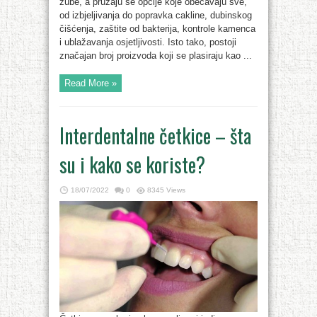
zube, a pružaju se opcije koje obećavaju sve,
od izbjeljivanja do popravka cakline, dubinskog
čišćenja, zaštite od bakterija, kontrole kamenca
i ublažavanja osjetljivosti. Isto tako, postoji
značajan broj proizvoda koji se plasiraju kao ...
Read More »
Interdentalne četkice – šta
su i kako se koriste?
18/07/2022
0
8345 Views