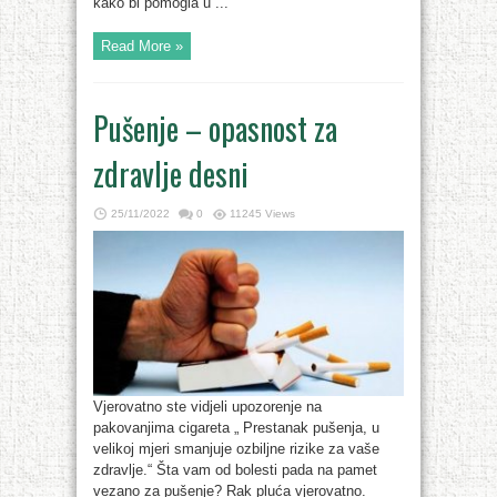
kako bi pomogla u ...
Read More »
Pušenje – opasnost za
zdravlje desni
25/11/2022
0
11245 Views
Vjerovatno ste vidjeli upozorenje na
pakovanjima cigareta „ Prestanak pušenja, u
velikoj mjeri smanjuje ozbiljne rizike za vaše
zdravlje.“ Šta vam od bolesti pada na pamet
vezano za pušenje? Rak pluća vjerovatno.