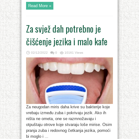
Read More »
Za svjež dah potrebno je
čišćenje jezika i malo kafe
02/12/2022
0
10161 Views
Za neugodan miris daha krive su bakterije koje
vrebaju između zuba i pokrivaju jezik. Ako ih
ništa ne ometa, one se razmnožavaju i
otpuštaju otrove koje stvaraju loše mirise. Osim
pranja zuba i redovnog četkanja jezika, pomoći
bi moglo i ...