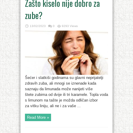
Zašto kiselo nije dobro za
zube?
13/02/2023
0
9293 Views
Šećer i slatkiši godinama su glavni neprijatelji
zdravih zuba, ali mnogi se iznenade kada
saznaju da limunada može nanijeti više
štete zubima od dvije ili tri karamele. Topla voda
s limunom na tašte je možda odličan izbor
za vitku liniju, ali ne i za vaše ...
Read More »