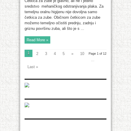
Četkica za zube je glavno, ali ne i jedino
sredstvo mehaničkog odstranjivanja plaka. Za
temeljnu oralnu higijenu nije dovoljna samo
četkica za zube. Običnom četkicom za zube
možemo temeljno očistiti prednju, zadnju i
griznu površinu zuba, ali što je s ...
Read More »
1
2
3
4
5
»
10
Page 1 of 12
...
Last »