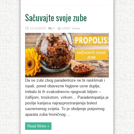
Sačuvajte svoje zube
11/12/2023
0
15307 Views
Da se zubi zbog paradentoze ne bi rasklimali i
ispali, pored obavezne higijene usne duplje,
trebalo bi ih svakodnevno njegovati biljem –
žalfijom, troskotom, virkom… Paradentopatija je
poslije karijesa najrasprostranjenija bolest
savremenog svijeta. To je oboljenje potpornog
aparata zuba hroničnog ...
Read More »