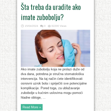
Šta treba da uradite ako
imate zubobolju?
15/04/2024
0
62200 Views
Ako imate zubobolju koja ne prolazi duže od
dva dana, potrebna je stručna stomatološka
intervencija. Na taj način ćete identifikovati
osnovni uzrok bola i spriječiti sve potencijalne
komplikacije. Pored toga, za ublažavanje
zubobolje u kućnim uslovima mogu pomoći
hladne obloge, ...
Read More »