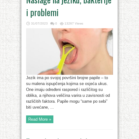
i problemi
31/07/2023
0
13267 Views
Jezik ima po svojoj površini brojne papile – to
su malena ispupčenja kojima se osjeća ukus.
One imaju određeni raspored i različitog su
oblika, a njihova veličina varira u zavisnosti od
različitih faktora. Papile mogu “same po sebi”
biti uvećane, ...
Read More »