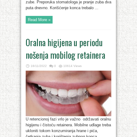
zube. Preporuka stomatologa je pranje zuba dva
puta dnevno. Korišćenje konca trebalo ...
Read More »
Oralna higijena u periodu
nošenja mobilog retainera
18/11/2022
0
10614 Views
U retencionoj fazi vrlo je važno održavati oralnu
higijenu i čistoću retainera. Mobilne udlage treba
ukloniti tokom konzumiranja hrane i pića,
četkanja zuba i korištenja zubnog konca.