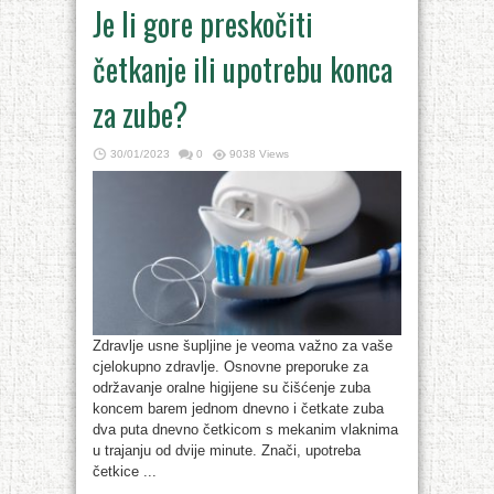
Je li gore preskočiti
četkanje ili upotrebu konca
za zube?
30/01/2023
0
9038 Views
Zdravlje usne šupljine je veoma važno za vaše
cjelokupno zdravlje. Osnovne preporuke za
održavanje oralne higijene su čišćenje zuba
koncem barem jednom dnevno i četkate zuba
dva puta dnevno četkicom s mekanim vlaknima
u trajanju od dvije minute. Znači, upotreba
četkice ...