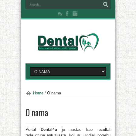
Home
/
O nama
O nama
Portal
Dental4u
je nastao kao rezultat
rada
grupe entuzijasta, koji su uvidjeli potrebu