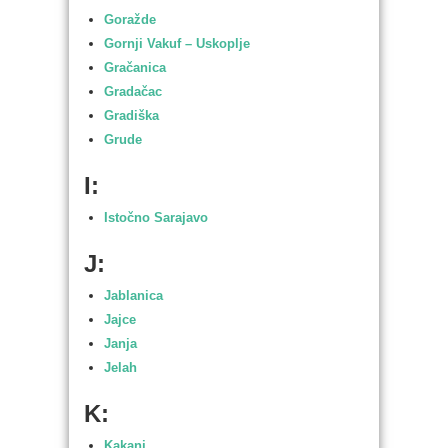
Goražde
Gornji Vakuf – Uskoplje
Gračanica
Gradačac
Gradiška
Grude
I:
Istočno Sarajavo
J:
Jablanica
Jajce
Janja
Jelah
K:
Kakanj