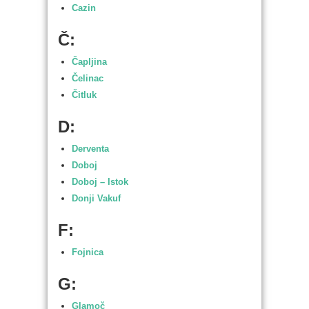
Cazin
Č:
Čapljina
Čelinac
Čitluk
D:
Derventa
Doboj
Doboj – Istok
Donji Vakuf
F:
Fojnica
G:
Glamoč