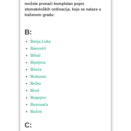
možete pronaći kompletan popis
stomatoloških ordinacija, koje se nalaze u
traženom gradu:
B:
Banja Luka
Banovići
Bihać
Bijeljina
Bileća
Bratunac
Brčko
Brod
Bugojno
Busovača
Bužim
C: