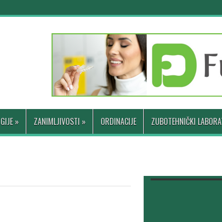
GIJE
»
ZANIMLJIVOSTI
»
ORDINACIJE
ZUBOTEHNIČKI LABORA