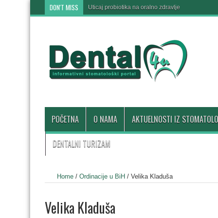
DON'T MISS
Uticaj probiotika na oralno zdravlje
POČETNA
O NAMA
AKTUELNOSTI IZ STOMATOLO
DENTALNI TURIZAM
Home
/
Ordinacije u BiH
/
Velika Kladuša
Velika Kladuša