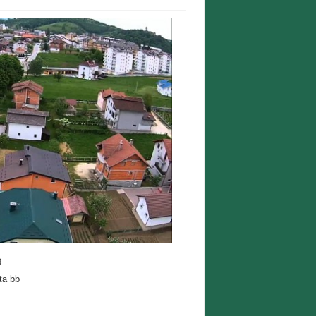
9
ta bb