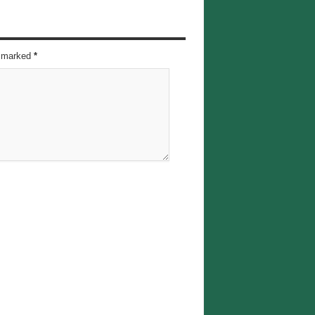
re marked
*