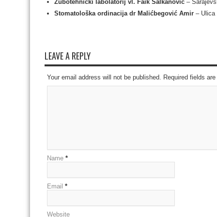
Zubotehnički labolatorij vl. Faik Salkanović
– Sarajevs
Stomatološka ordinacija dr Malićbegović Amir
– Ulica 
LEAVE A REPLY
Your email address will not be published. Required fields a
Name
*
Email
*
Website