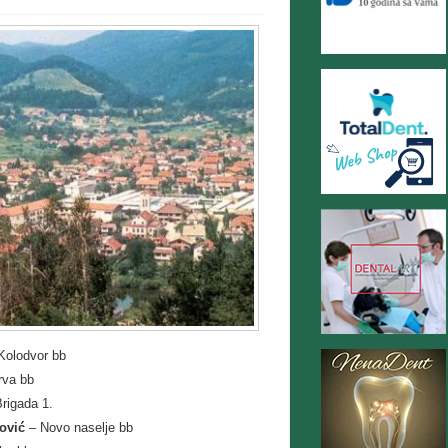
Kolodvor bb
rva bb
rigada 1.
ović
– Novo naselje bb