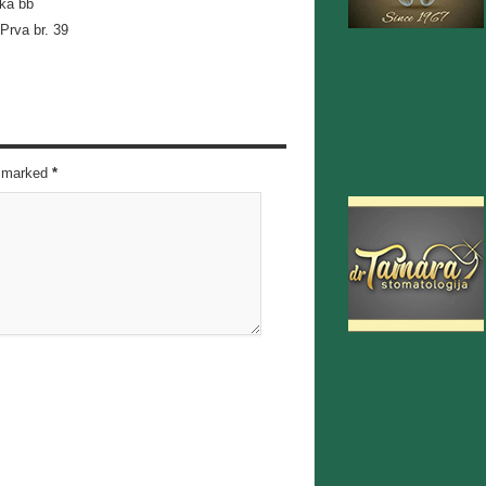
ka bb
Prva br. 39
re marked
*