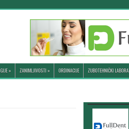
GIJE
»
ZANIMLJIVOSTI
»
ORDINACIJE
ZUBOTEHNIČKI LABORA