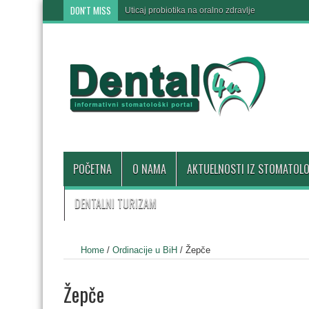
DON'T MISS
Uticaj probiotika na oralno zdravlje
POČETNA
O NAMA
AKTUELNOSTI IZ STOMATOLO
DENTALNI TURIZAM
Home
/
Ordinacije u BiH
/
Žepče
Žepče