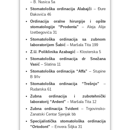
– B. Nusica 5a
Stomatološka ordinacija Alabajči
– Đure
Đakovića 46
Ordinacija oralne hirurgije i opšte
stomatologije “Prodenta”
– Aleja Alije
Izetbegovića 31
Stomatološka ordinacija sa zubnom
laboratorijem Šabić
– Maršala Tita 199
Z.U. Poliklinika Azabagić
– Klosterska 5
Stomatološka ordinacija dr Snežana
Vasić
– Slatina 11
Stomatološka ordinacija “Affa”
– Stupine
B 9/Iv
Stomatološka ordinacija “Trešnjo”
–
Rudarska 61
Zubna ordinacija i zubotehnički
laboratorij “Ardent”
– Maršala Tita 12
Zubna ordinacija Tvident
– Trgovinsko-
Zanatski Centar Sjenjak bb
Specijalistička stomatološka ordinacija
“Ortodont”
– Envera Šiljka 31