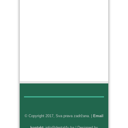
© Copyright 2017, Sva prava zadržana. |
Email
kontakt:
info@dental4u.ba
| Designed by