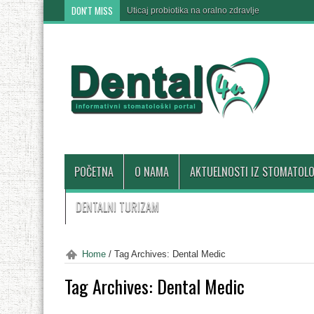
DON'T MISS
Uticaj probiotika na oralno zdravlje
POČETNA
O NAMA
AKTUELNOSTI IZ STOMATOLO
DENTALNI TURIZAM
Home
/
Tag Archives: Dental Medic
Tag Archives:
Dental Medic