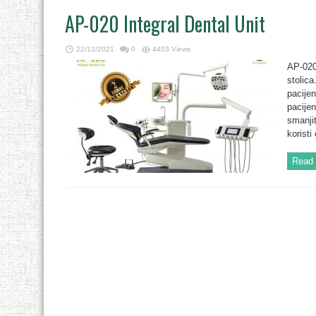
AP-020 Integral Dental Unit
22/12/2021
0
4403 Views
AP-020
stolica
pacijen
pacijen
smanjit
koristi
Read 