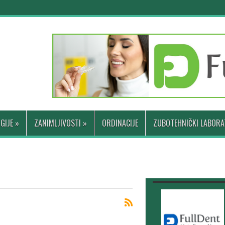
GIJE
»
ZANIMLJIVOSTI
»
ORDINACIJE
ZUBOTEHNIČKI LABORA