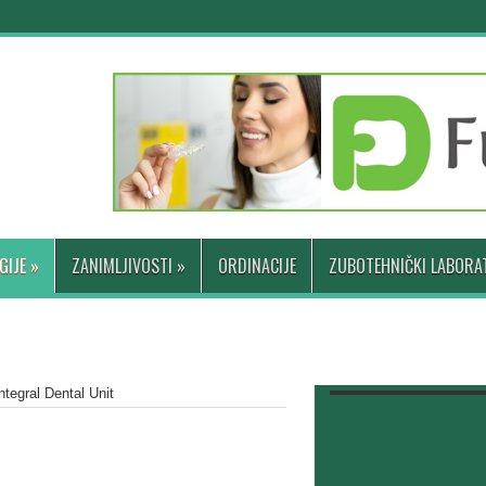
GIJE
»
ZANIMLJIVOSTI
»
ORDINACIJE
ZUBOTEHNIČKI LABORAT
tegral Dental Unit