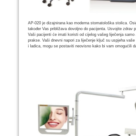
AP-020 je dizajnirana kao moderna stomatološka stolica. Osig
također Vas približava dovoljno do pacijenta. Usvojite zdrav po
Vaši pacijenti će imati koristi od cijelog vašeg liječenja samo
prakse. Vaši dnevni napori za liječenje ključ su uspjeha vaše 
i ladica, mogu se postaviti neovisno kako bi vam omogućili d