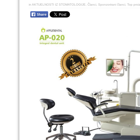
in
AKTUELNOSTI IZ STOMATOLOGIJE
,
Članci
,
Sponzorirani članci
,
Top proi