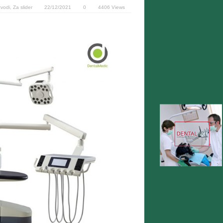
zvodi
,
Za slider
22/12/2021
0
4406 Views