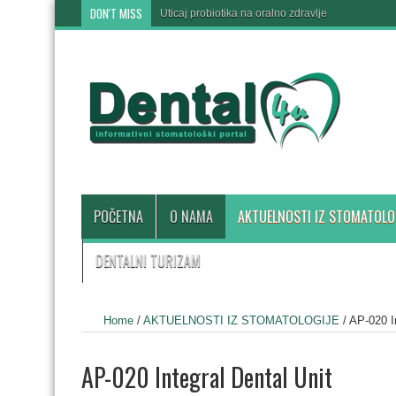
DON'T MISS
Uticaj probiotika na oralno zdravlje
POČETNA
O NAMA
AKTUELNOSTI IZ STOMATOLO
DENTALNI TURIZAM
Home
/
AKTUELNOSTI IZ STOMATOLOGIJE
/
AP-020 In
AP-020 Integral Dental Unit