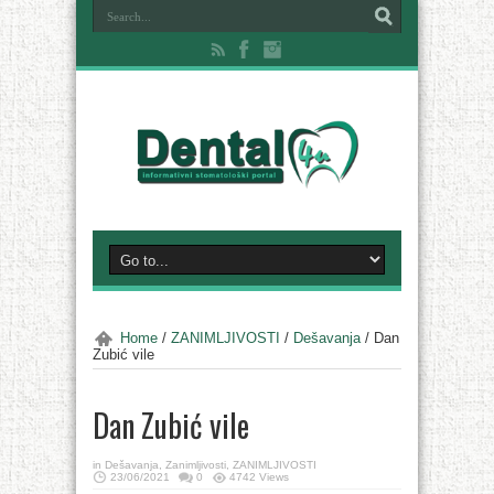
Home
/
ZANIMLJIVOSTI
/
Dešavanja
/
Dan
Zubić vile
Dan Zubić vile
in
Dešavanja
,
Zanimljivosti
,
ZANIMLJIVOSTI
23/06/2021
0
4742 Views