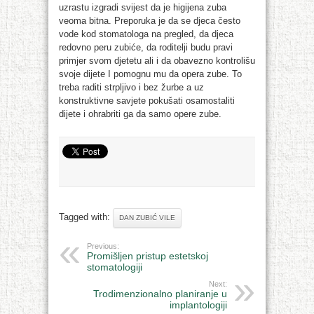
uzrastu izgradi svijest da je higijena zuba
veoma bitna. Preporuka je da se djeca često
vode kod stomatologa na pregled, da djeca
redovno peru zubiće, da roditelji budu pravi
primjer svom djetetu ali i da obavezno kontrolišu
svoje dijete I pomognu mu da opera zube. To
treba raditi strpljivo i bez žurbe a uz
konstruktivne savjete pokušati osamostaliti
dijete i ohrabriti ga da samo opere zube.
Tagged with:
DAN ZUBIĆ VILE
Previous:
Promišljen pristup estetskoj
stomatologiji
Next:
Trodimenzionalno planiranje u
implantologiji