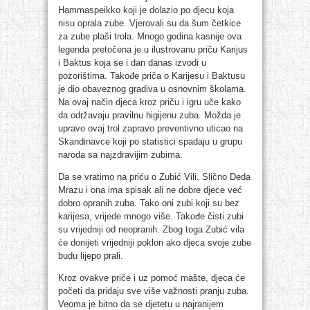
Hammaspeikko koji je dolazio po djecu koja
nisu oprala zube. Vjerovali su da šum četkice
za zube plaši trola. Mnogo godina kasnije ova
legenda pretočena je u ilustrovanu priču Karijus
i Baktus koja se i dan danas izvodi u
pozorištima. Takođe priča o Karijesu i Baktusu
je dio obaveznog gradiva u osnovnim školama.
Na ovaj način djeca kroz priču i igru uče kako
da održavaju pravilnu higijenu zuba. Možda je
upravo ovaj trol zapravo preventivno uticao na
Skandinavce koji po statistici spadaju u grupu
naroda sa najzdravijim zubima.
Da se vratimo na priću o Zubić Vili. Slično Deda
Mrazu i ona ima spisak ali ne dobre djece već
dobro opranih zuba. Tako oni zubi koji su bez
karijesa, vrijede mnogo više. Takođe čisti zubi
su vrijedniji od neopranih. Zbog toga Zubić vila
će donijeti vrijedniji poklon ako djeca svoje zube
budu lijepo prali.
Kroz ovakve priče i uz pomoć mašte, djeca će
početi da pridaju sve više važnosti pranju zuba.
Veoma je bitno da se djetetu u najranijem