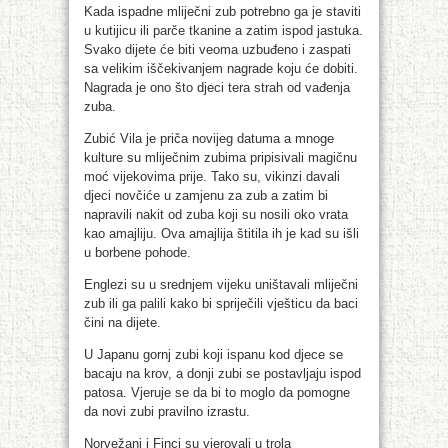
Kada ispadne mliječni zub potrebno ga je staviti
u kutijicu ili parče tkanine a zatim ispod jastuka.
Svako dijete će biti veoma uzbuđeno i zaspati
sa velikim iščekivanjem nagrade koju će dobiti.
Nagrada je ono što djeci tera strah od vađenja
zuba.
Zubić Vila je priča novijeg datuma a mnoge
kulture su mliječnim zubima pripisivali magičnu
moć vijekovima prije. Tako su, vikinzi davali
djeci novčiće u zamjenu za zub a zatim bi
napravili nakit od zuba koji su nosili oko vrata
kao amajliju. Ova amajlija štitila ih je kad su išli
u borbene pohode.
Englezi su u srednjem vijeku uništavali mliječni
zub ili ga palili kako bi spriječili vješticu da baci
čini na dijete.
U Japanu gornj zubi koji ispanu kod djece se
bacaju na krov, a donji zubi se postavljaju ispod
patosa. Vjeruje se da bi to moglo da pomogne
da novi zubi pravilno izrastu.
Norvežani i Finci su vjerovali u trola