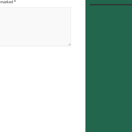
re marked
*