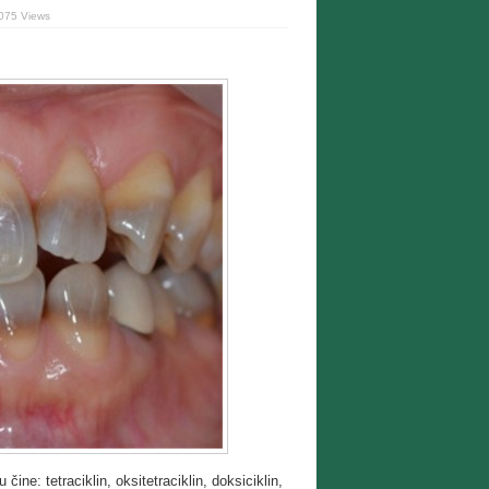
075 Views
 čine: tetraciklin, oksitetraciklin, doksiciklin,