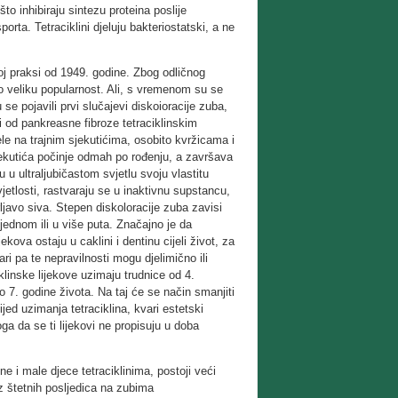
što inhibiraju sintezu proteina poslije
rta. Tetraciklini djeluju bakteriostatski, a ne
koj praksi od 1949. godine. Zbog odličnog
zo veliku popularnost. Ali, s vremenom su se
se pojavili prvi slučajevi diskoioracije zuba,
 od pankreasne fibroze tetraciklinskim
le na trajnim sjekutićima, osobito kvržicama i
sjekutića počinje odmah po rođenju, a završava
 u ultraljubičastom svjetlu svoju vlastitu
vjetlosti, rastvaraju se u inaktivnu supstancu,
rljavo siva. Stepen diskoloracije zuba zavisi
jednom ili u više puta. Značajno je da
ekova ostaju u caklini i dentinu cijeli život, za
ri pa te nepravilnosti mogu djelimično ili
klinske lijekove uzimaju trudnice od 4.
 7. godine života. Na taj će se način smanjiti
jed uzimanja tetraciklina, kvari estetski
oga da se ti lijekovi ne propisuju u doba
ne i male djece tetraciklinima, postoji veći
ez štetnih posljedica na zubima