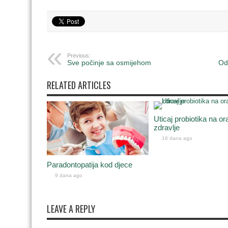
Previous:
Sve počinje sa osmijehom
Od
RELATED ARTICLES
Uticaj probiotika na or
zdravlje
16 dana ago
Paradontopatija kod djece
9 dana ago
LEAVE A REPLY