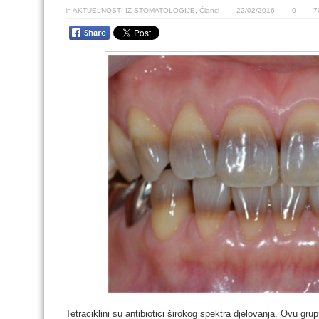
in
AKTUELNOSTI IZ STOMATOLOGIJE
,
Članci
22/02/2016
0
7
Tetraciklini su antibiotici širokog spektra djelovanja. Ovu grupu