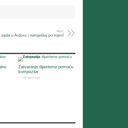
Next:
 sada u Ardoru i namještaj po mjeri!
alno
Zatvaranje dijasteme pomoću
kompozita
28 dana ago