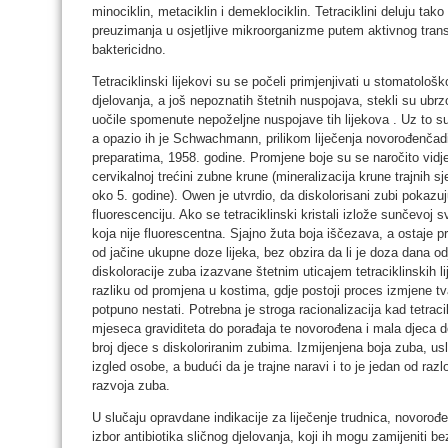
minociklin, metaciklin i demeklociklin. Tetraciklini deluju tako 
preuzimanja u osjetljive mikroorganizme putem aktivnog transpo
baktericidno.
Tetraciklinski lijekovi su se počeli primjenjivati u stomatološ
djelovanja, a još nepoznatih štetnih nuspojava, stekli su ubr
uočile spomenute nepoželjne nuspojave tih lijekova . Uz to su 
a opazio ih je Schwachmann, prilikom liječenja novorođenčadi
preparatima, 1958. godine. Promjene boje su se naročito vidje
cervikalnoj trećini zubne krune (mineralizacija krune trajnih 
oko 5. godine). Owen je utvrdio, da diskolorisani zubi pokazuju
fluorescenciju. Ako se tetraciklinski kristali izlože sunčevoj s
koja nije fluorescentna. Sjajno žuta boja iščezava, a ostaje p
od jačine ukupne doze lijeka, bez obzira da li je doza dana od
diskoloracije zuba izazvane štetnim uticajem tetraciklinskih lij
razliku od promjena u kostima, gdje postoji proces izmjene tva
potpuno nestati. Potrebna je stroga racionalizacija kad tetraci
mjeseca graviditeta do porađaja te novorođena i mala djeca do
broj djece s diskoloriranim zubima. Izmijenjena boja zuba, usli
izgled osobe, a budući da je trajne naravi i to je jedan od razl
razvoja zuba.
U slučaju opravdane indikacije za liječenje trudnica, novorođe
izbor antibiotika sličnog djelovanja, koji ih mogu zamijeniti b