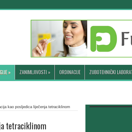
GIJE
»
ZANIMLJIVOSTI
»
ORDINACIJE
ZUBOTEHNIČKI LABORAT
cija kao posljedica liječenja tetraciklinom
ja tetraciklinom