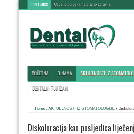
DON'T MISS
Uticaj probiotika na oralno zdravlje
POČETNA
O NAMA
AKTUELNOSTI IZ STOMATOLO
DENTALNI TURIZAM
Home
/
AKTUELNOSTI IZ STOMATOLOGIJE
/
Diskolora
Diskoloracija kao posljedica liječen