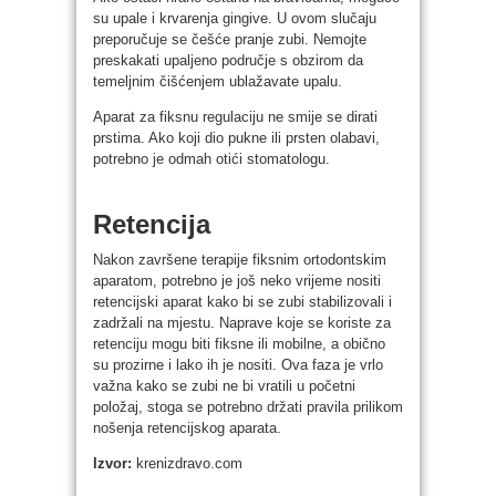
su upale i krvarenja gingive. U ovom slučaju
preporučuje se češće pranje zubi. Nemojte
preskakati upaljeno područje s obzirom da
temeljnim čišćenjem ublažavate upalu.
Aparat za fiksnu regulaciju ne smije se dirati
prstima. Ako koji dio pukne ili prsten olabavi,
potrebno je odmah otići stomatologu.
Retencija
Nakon završene terapije fiksnim ortodontskim
aparatom, potrebno je još neko vrijeme nositi
retencijski aparat kako bi se zubi stabilizovali i
zadržali na mjestu. Naprave koje se koriste za
retenciju mogu biti fiksne ili mobilne, a obično
su prozirne i lako ih je nositi. Ova faza je vrlo
važna kako se zubi ne bi vratili u početni
položaj, stoga se potrebno držati pravila prilikom
nošenja retencijskog aparata.
Izvor:
krenizdravo.com