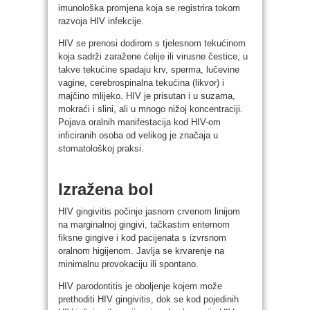
imunološka promjena koja se registrira tokom
razvoja HIV infekcije.
HIV se prenosi dodirom s tjelesnom tekućinom
koja sadrži zaražene ćelije ili virusne čestice, u
takve tekućine spadaju krv, sperma, lučevine
vagine, cerebrospinalna tekućina (likvor) i
majčino mlijeko. HIV je prisutan i u suzama,
mokraći i slini, ali u mnogo nižoj koncentraciji.
Pojava oralnih manifestacija kod HIV-om
inficiranih osoba od velikog je značaja u
stomatološkoj praksi.
Izražena bol
HIV gingivitis počinje jasnom crvenom linijom
na marginalnoj gingivi, tačkastim eritemom
fiksne gingive i kod pacijenata s izvrsnom
oralnom higijenom. Javlja se krvarenje na
minimalnu provokaciju ili spontano.
HIV parodontitis je oboljenje kojem može
prethoditi HIV gingivitis, dok se kod pojedinih