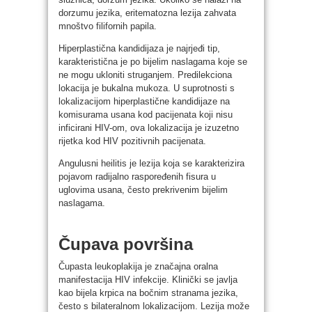
dorzumu jezika, eritematozna lezija zahvata
mnoštvo filifornih papila.
Hiperplastična kandidijaza je najrjeđi tip,
karakteristična je po bijelim naslagama koje se
ne mogu ukloniti struganjem. Predilekciona
lokacija je bukalna mukoza. U suprotnosti s
lokalizacijom hiperplastične kandidijaze na
komisurama usana kod pacijenata koji nisu
inficirani HIV-om, ova lokalizacija je izuzetno
rijetka kod HIV pozitivnih pacijenata.
Angulusni heilitis je lezija koja se karakterizira
pojavom radijalno raspoređenih fisura u
uglovima usana, često prekrivenim bijelim
naslagama.
Čupava površina
Čupasta leukoplakija je značajna oralna
manifestacija HIV infekcije. Klinički se javlja
kao bijela krpica na bočnim stranama jezika,
često s bilateralnom lokalizacijom. Lezija može