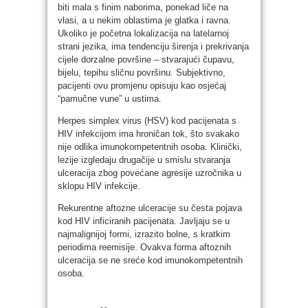
biti mala s finim naborima, ponekad liče na
vlasi, a u nekim oblastima je glatka i ravna.
Ukoliko je početna lokalizacija na latelarnoj
strani jezika, ima tendenciju širenja i prekrivanja
cijele dorzalne površine – stvarajući čupavu,
bijelu, tepihu sličnu površinu. Subjektivno,
pacijenti ovu promjenu opisuju kao osjećaj
“pamučne vune” u ustima.
Herpes simplex virus (HSV) kod pacijenata s
HIV infekcijom ima hroničan tok, što svakako
nije odlika imunokompetentnih osoba. Klinički,
lezije izgledaju drugačije u smislu stvaranja
ulceracija zbog povećane agresije uzročnika u
sklopu HIV infekcije.
Rekurentne aftozne ulceracije su česta pojava
kod HIV inficiranih pacijenata. Javljaju se u
najmalignijoj formi, izrazito bolne, s kratkim
periodima reemisije. Ovakva forma aftoznih
ulceracija se ne sreće kod imunokompetentnih
osoba.