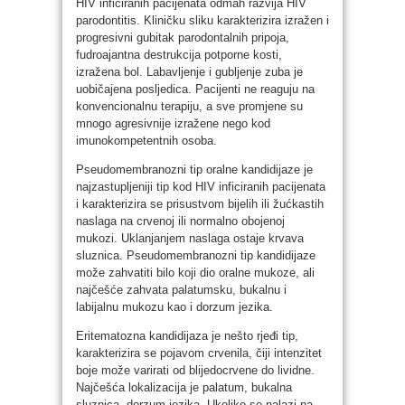
HIV inficiranih pacijenata odmah razvija HIV
parodontitis. Kliničku sliku karakterizira izražen i
progresivni gubitak parodontalnih pripoja,
fudroajantna destrukcija potporne kosti,
izražena bol. Labavljenje i gubljenje zuba je
uobičajena posljedica. Pacijenti ne reaguju na
konvencionalnu terapiju, a sve promjene su
mnogo agresivnije izražene nego kod
imunokompetentnih osoba.
Pseudomembranozni tip oralne kandidijaze je
najzastupljeniji tip kod HIV inficiranih pacijenata
i karakterizira se prisustvom bijelih ili žućkastih
naslaga na crvenoj ili normalno obojenoj
mukozi. Uklanjanjem naslaga ostaje krvava
sluznica. Pseudomembranozni tip kandidijaze
može zahvatiti bilo koji dio oralne mukoze, ali
najčešće zahvata palatumsku, bukalnu i
labijalnu mukozu kao i dorzum jezika.
Eritematozna kandidijaza je nešto rjeđi tip,
karakterizira se pojavom crvenila, čiji intenzitet
boje može varirati od blijedocrvene do lividne.
Najčešća lokalizacija je palatum, bukalna
sluznica, dorzum jezika. Ukoliko se nalazi na