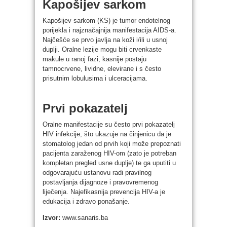
Kapošijev sarkom
Kapošijev sarkom (KS) je tumor endotelnog
porijekla i najznačajnija manifestacija AIDS-a.
Najčešće se prvo javlja na koži i/ili u usnoj
duplji. Oralne lezije mogu biti crvenkaste
makule u ranoj fazi, kasnije postaju
tamnocrvene, lividne, elevirane i s često
prisutnim lobulusima i ulceracijama.
Prvi pokazatelj
Oralne manifestacije su često prvi pokazatelj
HIV infekcije, što ukazuje na činjenicu da je
stomatolog jedan od prvih koji može prepoznati
pacijenta zaraženog HIV-om (zato je potreban
kompletan pregled usne duplje) te ga uputiti u
odgovarajuću ustanovu radi pravilnog
postavljanja dijagnoze i pravovremenog
liječenja. Najefikasnija prevencija HIV-a je
edukacija i zdravo ponašanje.
Izvor:
www.sanaris.ba