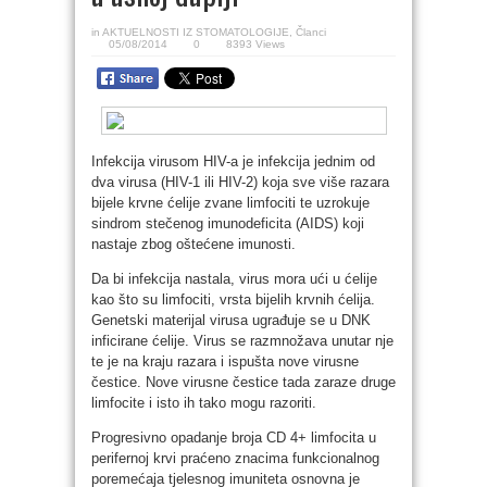
in
AKTUELNOSTI IZ STOMATOLOGIJE
,
Članci
05/08/2014
0
8393 Views
Infekcija virusom HIV-a je infekcija jednim od
dva virusa (HIV-1 ili HIV-2) koja sve više razara
bijele krvne ćelije zvane limfociti te uzrokuje
sindrom stečenog imunodeficita (AIDS) koji
nastaje zbog oštećene imunosti.
Da bi infekcija nastala, virus mora ući u ćelije
kao što su limfociti, vrsta bijelih krvnih ćelija.
Genetski materijal virusa ugrađuje se u DNK
inficirane ćelije. Virus se razmnožava unutar nje
te je na kraju razara i ispušta nove virusne
čestice. Nove virusne čestice tada zaraze druge
limfocite i isto ih tako mogu razoriti.
Progresivno opadanje broja CD 4+ limfocita u
perifernoj krvi praćeno znacima funkcionalnog
poremećaja tjelesnog imuniteta osnovna je