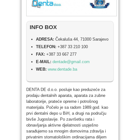
INFO BOX
ADRESA:
Čekaluša 44, 71000 Sarajevo
TELEFON:
+387 33 210 100
FAX:
+387 33 667 277
E-MAIL:
dentade@gmail.com
WEB:
www.dentade.ba
DENTA DE d.o.o. posluje kao preduzeće za
prodaju dentalnih aparata, aparata za zubne
laboratorije, prateće opreme i potrošnog
materijala. Počelo je sa radom 1989.god. kao
prvi dentalni depo u BiH, a drugi na području
bivše Jugoslavije. Po završetku rata i
obnavljanja aktivne djelatnosti uspješno
sarađujemo sa mnogim domovima zdravlja i
privatnim stomatološkim ordinacijama diljem