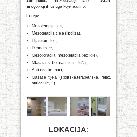
dermarollera, mezoporacije kao i ostalih
mnogobrojnih usluga koje nudimo.
Usluge:
Mezoterapija lica,
Mezoterapija tijela (lipoliza),
Hijaluron fileri,
Dermaroller,
Mezoporacija (mezoterapija bez igle),
Mladalački tretmani lica – leđa,
Anti age tretmani,
Masaže tijela (sportska,terapeutska, relax,
anticelulit,…).
LOKACIJA: