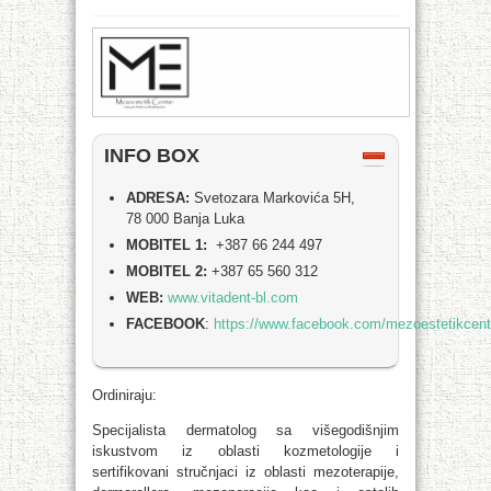
INFO BOX
ADRESA:
Svetozara Markovića 5H,
78 000 Banja Luka
MOBITEL 1:
+387 66 244 497
MOBITEL 2:
+387 65 560 312
WEB:
www.vitadent-bl.com
FACEBOOK
:
https://www.facebook.com/mezoestetikcent
Ordiniraju:
Specijalista dermatolog sa višegodišnjim
iskustvom iz oblasti kozmetologije i
sertifikovani stručnjaci iz oblasti mezoterapije,