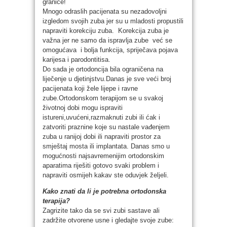
granice!
Mnogo odraslih pacijenata su nezadovoljni
izgledom svojih zuba jer su u mladosti propustili
napraviti korekciju zuba. Korekcija zuba je
važna jer ne samo da ispravlja zube već se
omogućava i bolja funkcija, spriječava pojava
karijesa i parodontitisa.
Do sada je ortodoncija bila ograničena na
liječenje u djetinjstvu.Danas je sve veći broj
pacijenata koji žele lijepe i ravne
zube.Ortodonskom terapijom se u svakoj
životnoj dobi mogu ispraviti
istureni,uvućeni,razmaknuti zubi ili ćak i
zatvoriti praznine koje su nastale vađenjem
zuba u ranijoj dobi ili napraviti prostor za
smještaj mosta ili implantata. Danas smo u
mogućnosti najsavremenijim ortodonskim
aparatima riješiti gotovo svaki problem i
napraviti osmijeh kakav ste oduvjek željeli.
Kako znati da li je potrebna ortodonska
terapija?
Zagrizite tako da se svi zubi sastave ali
zadržite otvorene usne i gledajte svoje zube: