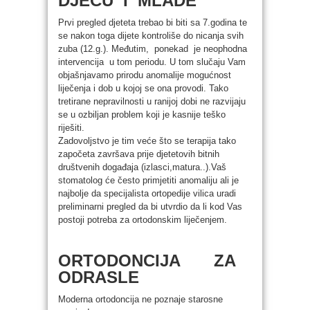
DJECU I MLADE
Prvi pregled djeteta trebao bi biti sa 7.godina te
se nakon toga dijete kontroliše do nicanja svih
zuba (12.g.). Međutim, ponekad je neophodna
intervencija u tom periodu. U tom slučaju Vam
objašnjavamo prirodu anomalije mogućnost
liječenja i dob u kojoj se ona provodi. Tako
tretirane nepravilnosti u ranijoj dobi ne razvijaju
se u ozbiljan problem koji je kasnije teško
riješiti.
Zadovoljstvo je tim veće što se terapija tako
započeta završava prije djetetovih bitnih
društvenih događaja (izlasci,matura..).Vaš
stomatolog će često primjetiti anomaliju ali je
najbolje da specijalista ortopedije vilica uradi
preliminarni pregled da bi utvrdio da li kod Vas
postoji potreba za ortodonskim liječenjem.
ORTODONCIJA ZA
ODRASLE
Moderna ortodoncija ne poznaje starosne