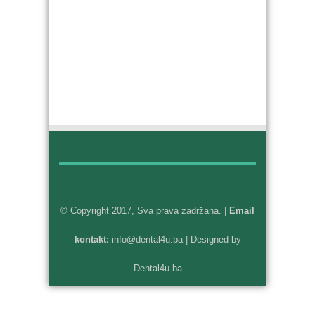
© Copyright 2017, Sva prava zadržana. |
Email
kontakt:
info@dental4u.ba
| Designed by
Dental4u.ba