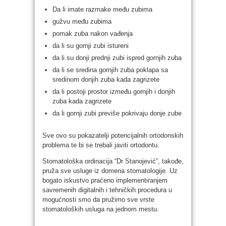
Da li imate razmake među zubima
gužvu među zubima
pomak zuba nakon vađenja
da li su gornji zubi istureni
da li su donji prednji zubi ispred gornjih zuba
da li se sredina gornjih zuba poklapa sa
sredinom donjih zuba kada zagrizete
da li postoji prostor između gornjih i donjih
zuba kada zagrizete
da li gornji zubi previše pokrivaju donje zube
Sve ovo su pokazatelji potencijalnih ortodonskih
problema te bi se trebali javiti ortodontu.
Stomatološka ordinacija “Dr Stanojević”, takođe,
pruža sve usluge iz domena stomatologije. Uz
bogato iskustvo praćeno implementiranjem
savremenih digitalnih i tehničkih procedura u
mogućnosti smo da pružimo sve vrste
stomatoloških usluga na jednom mestu.