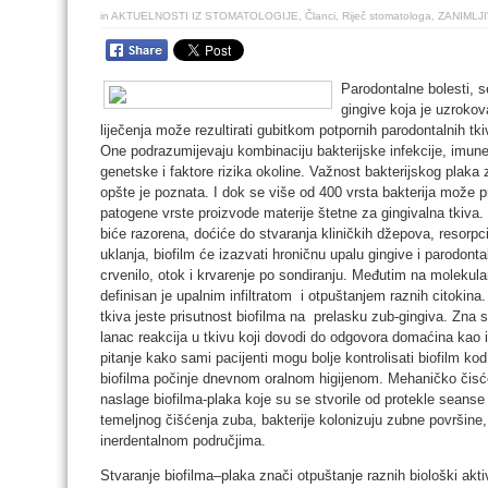
in
AKTUELNOSTI IZ STOMATOLOGIJE
,
Članci
,
Riječ stomatologa
,
ZANIMLJ
Parodontalne bolesti, s
gingive koja je uzroko
liječenja može rezultirati gubitkom potpornih parodontalnih tk
One podrazumijevaju kombinaciju bakterijske infekcije, imune
genetske i faktore rizika okoline. Važnost bakterijskog plaka 
opšte je poznata. I dok se više od 400 vrsta bakterija može p
patogene vrste proizvode materije štetne za gingivalna tkiva. B
biće razorena, doćiće do stvaranja kliničkih džepova, resorpci
uklanja, biofilm će izazvati hroničnu upalu gingive i parodonta
crvenilo, otok i krvarenje po sondiranju. Međutim na molekula
definisan je upalnim infiltratom i otpuštanjem raznih citokin
tkiva jeste prisutnost biofilma na prelasku zub-gingiva. Zna se
lanac reakcija u tkivu koji dovodi do odgovora domaćina kao 
pitanje kako sami pacijenti mogu bolje kontrolisati biofilm ko
biofilma počinje dnevnom oralnom higijenom. Mehaničko čisćen
naslage biofilma-plaka koje su se stvorile od protekle seanse 
temeljnog čišćenja zuba, bakterije kolonizuju zubne površine
inerdentalnom područjima.
Stvaranje biofilma–plaka znači otpuštanje raznih biološki akti