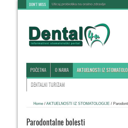
DON'T MISS
Uticaj probiotika na oralno zdravlje
POČETNA
O NAMA
AKTUELNOSTI IZ STOMATOLO
DENTALNI TURIZAM
Home
/
AKTUELNOSTI IZ STOMATOLOGIJE
/
Parodont
Parodontalne bolesti