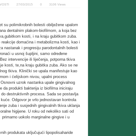
IVOSTI
27/03/2015
0
3106 Views
et su polimikrobnih bolesti obilježene upalom
vana dentalnim plakom-biofilmom, a koja bez
iva,gubitkom kosti, i na kraju gubitkom zuba.
 reakcije domaćina i metabolizma kosti, kao i
za nastanak i progresiju parodontalnih bolesti
ronaći u usnoj šupljini, samo određene
ez intervencije ili liječenja, potporna tkiva
je kosti, te,na kraju gubitka zuba. Ako se ne
lnog tkiva. Klinički se upala manifestuje kao
rnom i ćelijskom nivou, upalni process
a. Osnovni uzrok nastanka upale gingivalnog
 da produkti bakterija iz biofilma iniciraju
i do destruktivnih procesa. Sada se postavlja
d kuće. Odgovor je vrlo jednostavan kontrola
je zuba i susjednih gingivalnih tkiva uklanja
oralne higijene. U roku od nekoliko sati od
, primarno uokolo marginalne gingive i u
vnih produkata uključujući lipopolisaharide