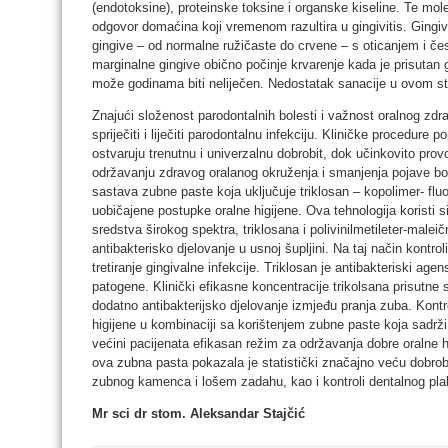
(endotoksine), proteinske toksine i organske kiseline. Te mole
odgovor domaćina koji vremenom razultira u gingivitis. Gingivi
gingive – od normalne ružičaste do crvene – s oticanjem i če
marginalne gingive obično počinje krvarenje kada je prisutan g
može godinama biti neliječen. Nedostatak sanacije u ovom sta
Znajući složenost parodontalnih bolesti i važnost oralnog zdrav
spriječiti i liječiti parodontalnu infekciju. Kliničke procedure 
ostvaruju trenutnu i univerzalnu dobrobit, dok učinkovito pro
održavanju zdravog oralanog okruženja i smanjenja pojave bole
sastava zubne paste koja uključuje triklosan – kopolimer- fluo
uobičajene postupke oralne higijene. Ova tehnologija koristi s
sredstva širokog spektra, triklosana i polivinilmetileter-malei
antibakterisko djelovanje u usnoj šupljini. Na taj način kontroli
tretiranje gingivalne infekcije. Triklosan je antibakteriski age
patogene. Klinički efikasne koncentracije trikolsana prisutne
dodatno antibakterijsko djelovanje izmjeđu pranja zuba. Kontr
higijene u kombinaciji sa korištenjem zubne paste koja sadrži t
većini pacijenata efikasan režim za održavanja dobre oralne 
ova zubna pasta pokazala je statistički značajno veću dobrobi
zubnog kamenca i lošem zadahu, kao i kontroli dentalnog plaka
Mr sci dr stom. Aleksandar Stajčić