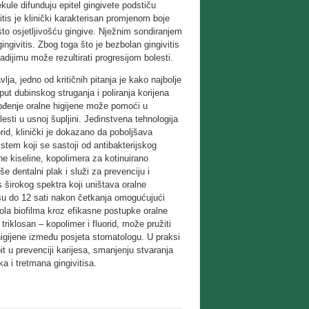
kule difunduju epitel gingivete podstiču
tis je klinički karakterisan promjenom boje
sto osjetljivošću gingive. Nježnim sondiranjem
ingivitis. Zbog toga što je bezbolan gingivitis
dijimu može rezultirati progresijom bolesti.
lja, jedno od kritičnih pitanja je kako najbolje
poput dubinskog struganja i poliranja korijena
vođenje oralne higijene može pomoći u
sti u usnoj šupljini. Jedinstvena tehnologija
rid, klinički je dokazano da poboljšava
istem koji se sastoji od antibakterijskog
čne kiseline, kopolimera za kotinuirano
še dentalni plak i služi za prevenciju i
ns širokog spektra koji uništava oralne
 su do 12 sati nakon četkanja omogućujući
ola biofilma kroz efikasne postupke oralne
riklosan – kopolimer i fluorid, može pružiti
higijene između posjeta stomatologu. U praksi
t u prevenciji karijesa, smanjenju stvaranja
 i tretmana gingivitisa.