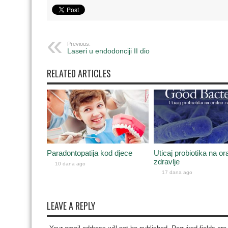
Previous:
Laseri u endodonciji II dio
RELATED ARTICLES
Paradontopatija kod djece
Uticaj probiotika na or
zdravlje
10 dana ago
17 dana ago
LEAVE A REPLY