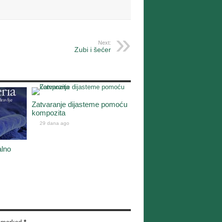
Next:
Zubi i šećer
Zatvaranje dijasteme pomoću
kompozita
29 dana ago
alno