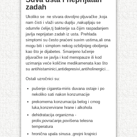
zadah
Ukoliko se ne stvara dovoljno pljuvačke ,koja
nam čisti i vlaži usnu duplju ,nakupljaju se
odumrle ćelije,tj bakterije sa čijim raspadanjem
javlja neprijatan zadah iz usta. Prehlada
simptomi su često praćeni suvim ustima,ali ona
mogu biti i simptom nekog ozbiljnijeg oboljenja
kao što je dijabetes. Smanjeno lučenje
pljuvačke se javlja i kod menopauze ili kod
uzimanja veće količine medikamenata kao što
su antihistaminici,antidepresivi,antiholinergici…
Ostali uzročnici su:
pušenje cigareta-miris duvana ostaje i po
nekoliko sati nakon konzumacije
prekomerna konzumacija belog i crnog
luka,konzervirane hrane i alkohola
dehidratacija organizma -
proliv,povraćanje,povišena telesna
temperatura
hronična upala sinusa ,gnojni krajnici