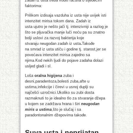
zadah iz usta treba voditi računa o sljedećim
faktorima:
Prilikom izdisaja vazduha iz usta nije uvijek isti
intenzitet mirisa tokom dana.
Zadah iz
usta ujutro je nešto jači tj. intenzivniji a razlog je
što se pljuvačka manje luči noću pa su znatno
bolji uslovi za razvoj bakterija koje
stvaraju neugodan zadah iz usta
.
Takođe
na smrad
iz
usta
utiču i godine tj. starost,jer se
povećava intenzitet mirisa zajedno sa
njima.Kod nekih ljudi do pojave zadaha dolazi
usljed gladi i sl.
Loša
oralna higijena
zuba i
desni,paradentoza,bolesti zuba,afte u
ustima,infekcije i čirevi u usnoj duplji su
najčešći uzročnici.Ukoliko su zubi dosta
razmaknuti to je idealno tlo za stvaranje džepa
u kojem se zadržava hrana i širi
neugodan
miris u ustima
,što je slučaj i sa
paradontonalnim džepovima takođe.
Suva usta i neprijatan