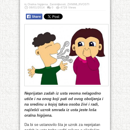
in
Oralna higijena
,
Zanimljivosti
,
ZANIMLJIVOSTI
08/01/2014
0
4726 Views
Neprijatan zadah iz usta veoma nelagodno
utiče i na onog koji pati od ovog oboljenja i
na sredinu u kojoj takva osoba živi i radi,
naj
češći uzrok smrada iz usta jeste loša
oralna higijena.
Da bi se ustanovilo šta je uzrok za neprijatan