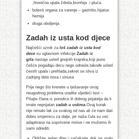
,hronična upala ždrela,bronhija i pluća
bolesti organa za varenje – gastritis,hijatus
hernija
druga oboljenja
Zadah iz usta kod djece
Najčešći uzrok za
loš zadah iz usta kod
dece
su uglavnom infekcije.
Zadah iz
grla
nastaje usled gnojnih krajnika,koji puno
češće pogađaju decu nego odrasle,takođe usled
čestih upala i prehlada,sekret se sliva iz
zadnjeg dela nosa i sinusa
Prije nego što krenete u rješavanje ovog
neugodnog problema uradite sljedeći test –
Pitajte člana iz porodice ili dobrog prijatelja da li
imate neprijatan
zadah u ustima
.Ovaj korak
nije nimalo lak za svakog od nas ali će nam dati
dobru smjernicu za dalje, jer naša čula su već
adaptirana na sopstvene mirise i ne možemo ih
sami odrediti.
Obližite jedan dlan i sačekajte dok se malo