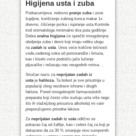
Higijena usta i zuba
Podrazumijeva: redovno
pranje zuba
i usne
šupljine, korišćenje zubnog konca makar 1x
dnevno, čišćenje jezika i ispiranje usta.Kontrole
kod stomatologa minimalno dva puta godišnje.
Dobra
oralna higijena
će sprečiti mnogobrojna
oboljenja zuba i desni koji imaju veliku ulogu
na
zadah iz usta
. Unos veće količine tečnosti:
vode,ceđenog soka od pomorandže i limuna,
kao i kiselo voće podstiču jače lučenje
pljuvačke i rešavaju nas neugodnih mirisa…
Stručan naziv za
neprijatan zadah iz
usta
je
halitoza.
Ta bolest je sve prisutnija u
populaciji zbog nezdrave ishrane i drugih
faktora. Pored mnogobrojnih farmaceutskih
preparata koji često više isušuju usta više nego
što ih vlaže(zbog prisustva alkohola) mi vam
preporučujemo prirodne lekove.
Za
neprijatan zadah iz usta
odlično se
pokazao čaj od žalfije, kao i zeleni čaj za koji je
dokazano da za 30 % smanjuje nivo sumpornih