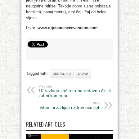
jedinjenja u ustima i samim tim eliminiše
neugodne mirise. Takođe dobro su se pokazale
kamilica, nana(menta), crni čaj i čaj od belog
sljeza…
Izvor:
www.dijetamesecevemene.com
Tagged with:
DENTAL 4 U
ZADAH
Previous:
10 razloga zašto treba redovno čistiti
zubni kamenac
Next:
Vitamini za lijep i zdrav osmijeh
RELATED ARTICLES