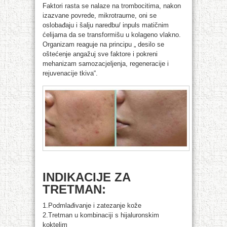
Faktori rasta se nalaze na trombocitima, nakon
izazvane povrede, mikrotraume, oni se
oslobađaju i šalju naredbu/ inpuls matičnim
ćelijama da se transformišu u kolageno vlakno.
Organizam reaguje na principu „ desilo se
oštećenje angažuj sve faktore i pokreni
mehanizam samozacjeljenja, regeneracije i
rejuvenacije tkiva“.
INDIKACIJE ZA
TRETMAN:
1.Podmlađivanje i zatezanje kože
2.Tretman u kombinaciji s hijaluronskim
koktelim