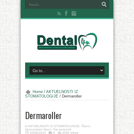
Home
/
AKTUELNOSTI IZ
STOMATOLOGIJE
/
Dermaroller
Dermaroller
in
AKTUELNOSTI IZ STOMATOLOGIJE
,
Članci
,
Sponzorirani članci
,
Top proizvodi
03/06/2015
0
4056 Views