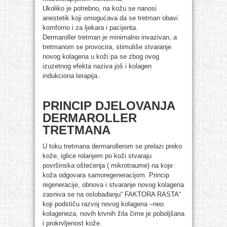
Ukoliko je potrebno, na kožu se nanosi
anestetik koji omogućava da se tretman obavi
komforno i za ljekara i pacijenta.
Dermaroller tretman je minimalno invazivan, a
tretmanom se provocira, stimuliše stvaranje
novog kolagena u koži pa se zbog ovog
izuzetnog efekta naziva još i kolagen
indukciona terapija..
PRINCIP DJELOVANJA
DERMAROLLER
TRETMANA
U toku tretmana dermarollerom se prelazi preko
kože, iglice rolanjem po koži stvaraju
površinska oštećenja ( mikrotraume) na koje
koža odgovara samoregeneracijom. Princip
regeneracije, obnova i stvaranje novog kolagena
zasniva se na oslobađanju“ FAKTORA RASTA“
koji podstiču razvoj novog kolagena –neo
kolageneza, novih krvnih žila čime je poboljšana
i prokrvljenost kože.