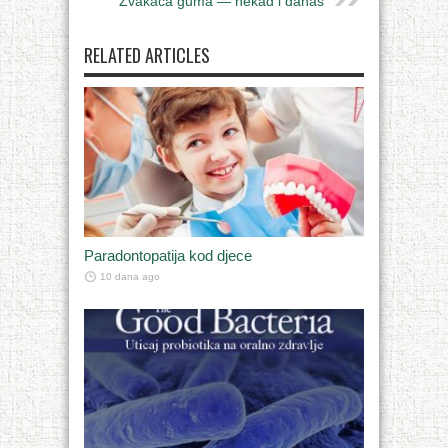
Žvakaća guma — nekad i danas
RELATED ARTICLES
Paradontopatija kod djece
10 dana ago