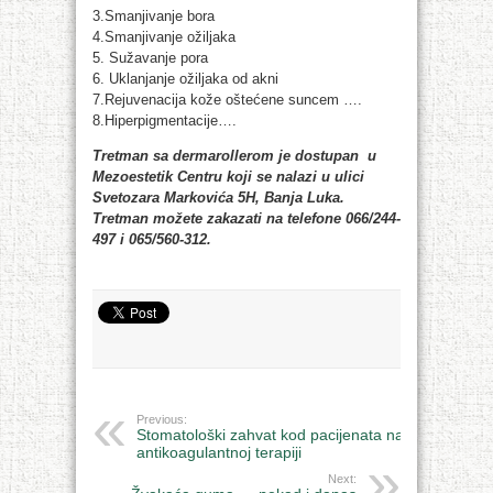
3.Smanjivanje bora
4.Smanjivanje ožiljaka
5. Sužavanje pora
6. Uklanjanje ožiljaka od akni
7.Rejuvenacija kože oštećene suncem ….
8.Hiperpigmentacije….
Tretman sa dermarollerom je dostupan u
Mezoestetik Centru koji se nalazi u ulici
Svetozara Markovića 5H, Banja Luka.
Tretman možete zakazati na telefone 066/244-
497 i 065/560-312.
Previous:
Stomatološki zahvat kod pacijenata na
antikoagulantnoj terapiji
Next: