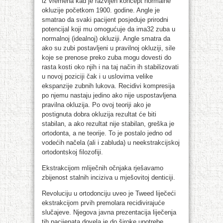
iz vremena kad je razvijen koncept normalne
okluzije početkom 1900. godine. Angle je
smatrao da svaki pacijent posjeduje prirodni
potencijal koji mu omogućuje da ima32 zuba u
normalnoj (idealnoj) okluziji. Angle smatra da
ako su zubi postavljeni u pravilnoj okluziji, sile
koje se prenose preko zuba mogu dovesti do
rasta kosti oko njih i na taj način ih stabilizovati
u novoj poziciji čak i u uslovima velike
ekspanzije zubnih lukova. Recidivi kompresija
po njemu nastaju jedino ako nije uspostavljena
pravilna okluzija. Po ovoj teoriji ako je
postignuta dobra okluzija rezultat će biti
stabilan, a ako rezultat nije stabilan, greška je
ortodonta, a ne teorije. To je postalo jedno od
vodećih načela (ali i zabluda) u neekstrakcijskoj
ortodontskoj filozofiji.
Ekstrakcijom mliječnih očnjaka rješavamo
zbijenost stalnih inciziva u mješovitoj denticiji.
Revoluciju u ortodonciju uveo je Tweed liječeći
ekstrakcijom prvih premolara recidivirajuće
slučajeve. Njegova javna prezentacija liječenja
tih pacijenata dovela je do široke upotrebe