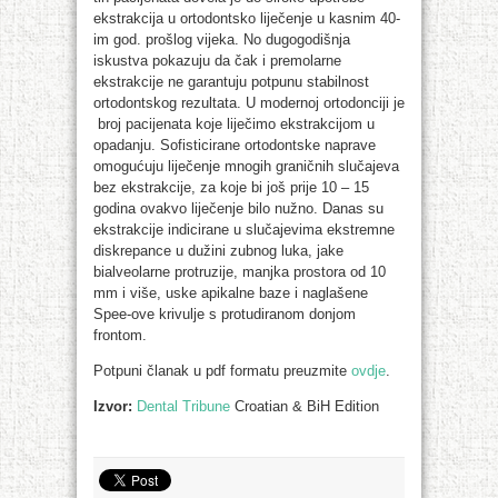
ekstrakcija u ortodontsko liječenje u kasnim 40-
im god. prošlog vijeka. No dugogodišnja
iskustva pokazuju da čak i premolarne
ekstrakcije ne garantuju potpunu stabilnost
ortodontskog rezultata. U modernoj ortodonciji je
broj pacijenata koje liječimo ekstrakcijom u
opadanju. Sofisticirane ortodontske naprave
omogućuju liječenje mnogih graničnih slučajeva
bez ekstrakcije, za koje bi još prije 10 – 15
godina ovakvo liječenje bilo nužno. Danas su
ekstrakcije indicirane u slučajevima ekstremne
diskrepance u dužini zubnog luka, jake
bialveolarne protruzije, manjka prostora od 10
mm i više, uske apikalne baze i naglašene
Spee-ove krivulje s protudiranom donjom
frontom.
Potpuni članak u pdf formatu preuzmite
ovdje
.
Izvor:
Dental Tribune
Croatian & BiH Edition