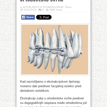
in
AKTUELNOSTI IZ STOMATOLOGIJE
,
Članci
25/11/2016
0
3986 Views
Kad razmišljamo o ekstrakcijskom liječenju
moramo dati prednost facijalnoj estetici pred
dentalnom estetikom.
Ekstrakcije zuba u ortodontske svrhe predmet
su dugogodišnjih rasprava među ortodontima još