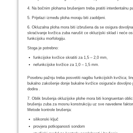
4. Na bočnim plohama brušenjem treba pratiti interdentalnu pa
5. Prijelazi između ploha moraju biti zaobljeni.
6. Okluzalna ploha mora biti izbrušena da se osigura dovoljna
skraćivanje kvržica zuba narušit ce okluzijski sklad i neće os
funkcijsku morfologiju.
Stoga je potrebno:
funkcijske kvržice skratiti za 1,5 – 2,0 mm,
nefunkcijske kvržice za 1,0 – 1,5 mm.
Posebnu pažnju treba posvetiti nagibu funkcijskih kvržica; lin
bukalno zakošenje donje bukalne kvržice osiguraće dovoljno pr
dodira .
7. Oblik brušenja okluzijske plohe mora biti kongruentan obli
brušenju zuba za mosnu konstrukciju uz sve navedene faktore
Metode kontrole brušenja:
silikonski ključ
provjera potkopanosti sondom