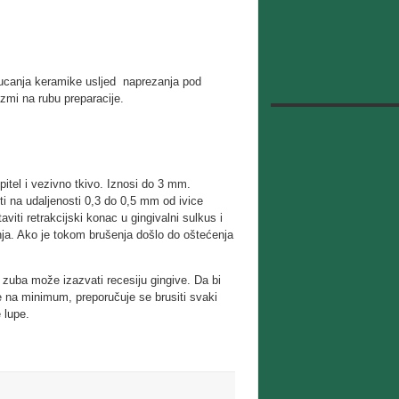
pucanja keramike usljed naprezanja pod
zmi na rubu preparacije.
pitel i vezivno tkivo. Iznosi do 3 mm.
iti na udaljenosti 0,3 do 0,5 mm od ivice
viti retrakcijski konac u gingivalni sulkus i
ja. Ako je tokom brušenja došlo do oštećenja
e zuba može izazvati recesiju gingive. Da bi
 na minimum, preporučuje se brusiti svaki
 lupe.