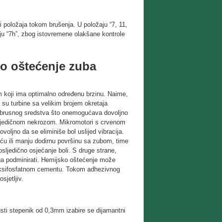
ri položaja tokom brušenja. U položaju “7, 11,
aju “7h”, zbog istovremene olakšane kontrole
ko oštećenje zuba
m koji ima optimalno određenu brzinu. Naime,
ne su turbine sa velikim brojem okretaja
oko brusnog sredstva što onemogućava dovoljno
osljedičnom nekrozom. Mikromotori s crvenom
oljno da se eliminiše bol uslijed vibracija.
veću ili manju dodirnu površinu sa zubom, time
posljedično osjećanje boli. S druge strane,
 ga podminirati. Hemijsko oštećenje može
nkoksifosfatnom cementu. Tokom adhezivnog
sjetljiv.
rusti stepenik od 0,3mm izabire se dijamantni