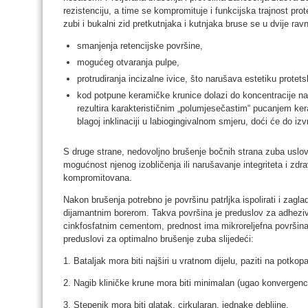
rezistenciju, a time se kompromituje i funkcijska trajnost pro
zubi i bukalni zid pretkutnjaka i kutnjaka bruse se u dvije rav
smanjenja retencijske površine,
mogućeg otvaranja pulpe,
protrudiranja incizalne ivice, što narušava estetiku prote
kod potpune keramičke krunice dolazi do koncentracije nap
rezultira karakterističnim „polumjesečastim“ pucanjem ker
blagoj inklinaciji u labiogingivalnom smjeru, doći će do iz
S druge strane, nedovoljno brušenje bočnih strana zuba uslov
mogućnost njenog izobličenja ili narušavanje integriteta i zdra
kompromitovana.
Nakon brušenja potrebno je površinu patrljka ispolirati i zagla
dijamantnim borerom. Takva površina je preduslov za adhezi
cinkfosfatnim cementom, prednost ima mikroreljefna površina
preduslovi za optimalno brušenje zuba slijedeći:
1. Bataljak mora biti najširi u vratnom dijelu, paziti na potkop
2. Nagib kliničke krune mora biti minimalan (ugao konvergenci
3. Stepenik mora biti glatak, cirkularan, jednake debljine.