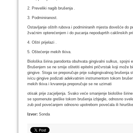
2. Preveliki nagib brušenja .
3. Podminiranost.
Ostavljanje oštrih rubova i podminiranih mjesta dovešće do 
žvaćnim opterećenjem i do pucanja nepoduprtih caklinskih pri
4. Oštri prijelazi .
5. Oštećenje mekih tkiva.
Biološka širina parodonta obuhvata gingivalni sulkus, spojni e
Brušenjem se ne smije oštetiti epitelni pričvrstak koji može b
gingive. Stoga se preporučuje prije subgingivalnog brušenja sta
ivicu gingive podizati adekvatnim instrumentom tokom brušen
mekih tkiva i krvarenja preporučuje se ne uzimati
otisak prije zacjeljenja. Svako veće smanjenje biološke širin
se spomenute greške tokom brušenja izbjegle, odnosno svele
zub pod povećanjem odnosno upotrebom povećala ili hirurške
Izvor:
Sonda