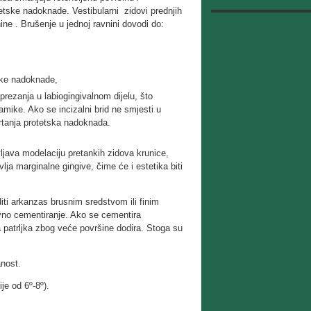
tetske nadoknade. Vestibularni zidovi prednjih
nine . Brušenje u jednoj ravnini dovodi do:
tske nadoknade,
rezanja u labiogingivalnom dijelu, što
amike. Ako se incizalni brid ne smjesti u
vrtanja protetska nadoknada.
ljava modelaciju pretankih zidova krunice,
vlja marginalne gingive, čime će i estetika biti
diti arkanzas brusnim sredstvom ili finim
vno cementiranje. Ako se cementira
 patrljka zbog veće površine dodira. Stoga su
anost.
je od 6º-8º).