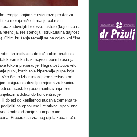
e terapije, kojim se osigurava prostor za
bi se moraju više ili manje pobrusiti
ora zadovoljiti biološke faktore (koji utiču na
retencija, rezistencija i strukturalna trajnost
a). Obim brušenja temelji se na ocjeni količine
Protetska indikacija definiše obim brušenja.
talokeramicka traži najveći obim brušenja.
šaka tokom preparacije. Nagnutost zuba vrlo
nje pulpi, izazivanje hiperemije pulpe koja
. Vrlo često izbor terapijskog sredstva ne
ljem osiguranja dovoljno mjesta za krunicu i
dovodi do učestalog odcementiravanja. Svi
 prijelazima dolazi do koncentracije
 ili dolazi do kapilarnog pucanja cementa te
odijeliti na apsolutne i relativne. Apsolutne
tivne kontraindikacije su nepotpuna
tepena. Preparacija vratnog dijela zuba može