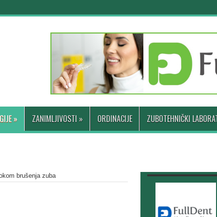
GIJE
»
ZANIMLJIVOSTI
»
ORDINACIJE
ZUBOTEHNIČKI LABORAT
okom brušenja zuba