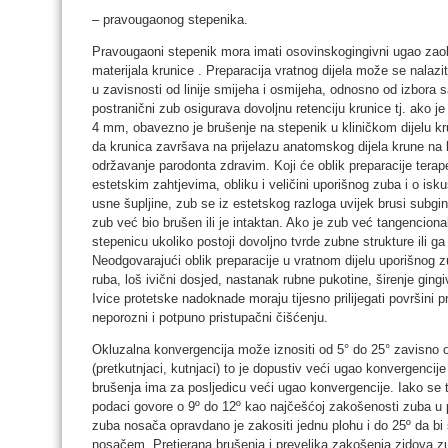
– pravougaonog stepenika.
Pravougaoni stepenik mora imati osovinskogingivni ugao zaob
materijala krunice . Preparacija vratnog dijela može se nalazit
u zavisnosti od linije smijeha i osmijeha, odnosno od izbora s
postranični zub osigurava dovoljnu retenciju krunice tj. ako j
4 mm, obavezno je brušenje na stepenik u kliničkom dijelu kr
da krunica završava na prijelazu anatomskog dijela krune na k
održavanje parodonta zdravim. Koji će oblik preparacije terape
estetskim zahtjevima, obliku i veličini uporišnog zuba i o isk
usne šupljine, zub se iz estetskog razloga uvijek brusi subgin
zub već bio brušen ili je intaktan. Ako je zub već tangenciona
stepenicu ukoliko postoji dovoljno tvrde zubne strukture ili ga 
Neodgovarajući oblik preparacije u vratnom dijelu uporišnog 
ruba, loš ivični dosjed, nastanak rubne pukotine, širenje gingi
Ivice protetske nadoknade moraju tijesno prilijegati površini pr
neporozni i potpuno pristupačni čišćenju.
Okluzalna konvergencija može iznositi od 5° do 25° zavisno 
(pretkutnjaci, kutnjaci) to je dopustiv veći ugao konvergenc
brušenja ima za posljedicu veći ugao konvergencije. Iako se te
podaci govore o 9º do 12º kao najčešćoj zakošenosti zuba u p
zuba nosača opravdano je zakositi jednu plohu i do 25º da bi
nosačem. Pretjerana brušenja i prevelika zakošenja zidova zu