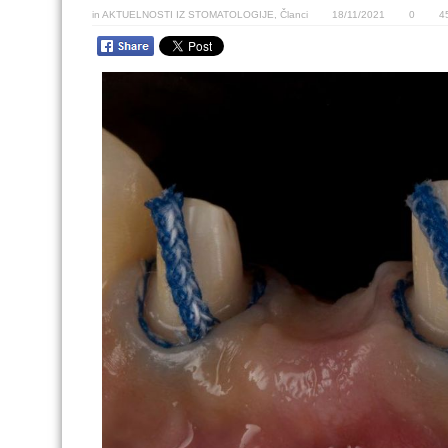
in
AKTUELNOSTI IZ STOMATOLOGIJE
,
Članci
18/11/2021
0
4