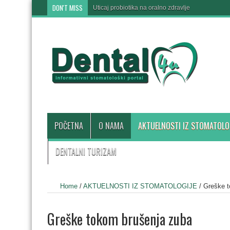
DON'T MISS
Uticaj probiotika na oralno zdravlje
POČETNA
O NAMA
AKTUELNOSTI IZ STOMATOLO
DENTALNI TURIZAM
Home
/
AKTUELNOSTI IZ STOMATOLOGIJE
/
Greške t
Greške tokom brušenja zuba