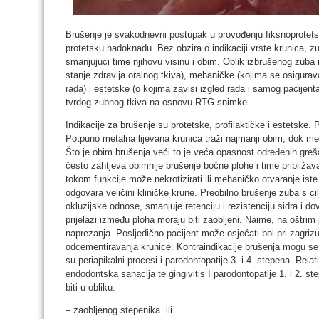
Brušenje je svakodnevni postupak u provođenju fiksnoprotetsk
protetsku nadoknadu. Bez obzira o indikaciji vrste krunica, zu
smanjujući time njihovu visinu i obim. Oblik izbrušenog zuba m
stanje zdravlja oralnog tkiva), mehaničke (kojima se osigurava 
rada) i estetske (o kojima zavisi izgled rada i samog pacijent
tvrdog zubnog tkiva na osnovu RTG snimke.
Indikacije za brušenje su protetske, profilaktičke i estetske. 
Potpuno metalna lijevana krunica traži najmanji obim, dok me
Što je obim brušenja veći to je veća opasnost određenih gre
često zahtjeva obimnije brušenje bočne plohe i time približava
tokom funkcije može nekrotizirati ili mehaničko otvaranje iste
odgovara veličini kliničke krune. Preobilno brušenje zuba s ci
okluzijske odnose, smanjuje retenciju i rezistenciju sidra i 
prijelazi između ploha moraju biti zaobljeni. Naime, na oštrim
naprezanja. Posljedično pacijent može osjećati bol pri zagrizu
odcementiravanja krunice. Kontraindikacije brušenja mogu se p
su periapikalni procesi i parodontopatije 3. i 4. stepena. Rela
endodontska sanacija te gingivitis I parodontopatije 1. i 2. s
biti u obliku:
– zaobljenog stepenika ili