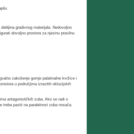
pilu.
 debljina gradivnog materijala. Nedovoljno
igurati dovoljno prostora za njezinu pravilnu
gvalno zakošenje gornje palatinalne kvržice i
ostora u područjima izrazitih okluzijskih
cima antagonističkih zuba. Ako se radi o
 treba paziti na paralelnost zuba nosača.