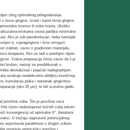
ljen zbog optimalnog prilagođavanja
i u nivou gingive, iznad i ispod nivoa gingive,
amostalne krunice ili sidra mosta. Ukoliko
e okluzalnocervikalna visina patrljka minimalno
une. Ako je zub parodontozan, treba nastojati
orijen tj. supragingivno i time omogući
ut izabrati, zavisi o gradivnom materijalu,
ustvu terapeuta. Ako se radi o prednjem dijelu
givno. Vratna preparacija često zavisi da li je
lno brušen, nastoji se preoblikovati u
treba devitalizirati i pojačati nadogradnjom.
zuba uzrokuje neadekvatnu debljinu kruničnog
ve, kumulaciju plaka i nastanak gingivitisa.
eparacije (oko 35 μm), te biti izuzetno glatki,
od površine zuba. Što je površina veća
ije Vrlo često nedostupnost bočnih zuba tokom
ži konvergenciji od optimalno 6°, literaturni
raksi. U slučaju nagnutosti potencijalnog
 se uspostavila paralelnost s drugim zubom
ba smanjuju retencijsku površinu i