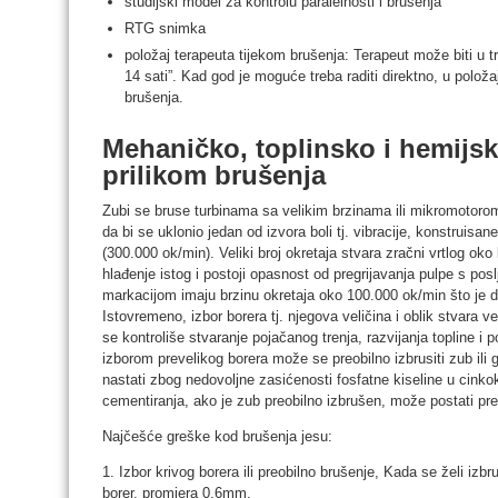
studijski model za kontrolu paralelnosti i brušenja
RTG snimka
položaj terapeuta tijekom brušenja: Terapeut može biti u t
14 sati”. Kad god je moguće treba raditi direktno, u polož
brušenja.
Mehaničko, toplinsko i hemijs
prilikom brušenja
Zubi se bruse turbinama sa velikim brzinama ili mikromotoro
da bi se uklonio jedan od izvora boli tj. vibracije, konstruisa
(300.000 ok/min). Veliki broj okretaja stvara zračni vrtlog 
hlađenje istog i postoji opasnost od pregrijavanja pulpe s p
markacijom imaju brzinu okretaja oko 100.000 ok/min što je dov
Istovremeno, izbor borera tj. njegova veličina i oblik stvara 
se kontroliše stvaranje pojačanog trenja, razvijanja topline i 
izborom prevelikog borera može se preobilno izbrusiti zub ili
nastati zbog nedovoljne zasićenosti fosfatne kiseline u ci
cementiranja, ako je zub preobilno izbrušen, može postati preo
Najčešće greške kod brušenja jesu:
1. Izbor krivog borera ili preobilno brušenje, Kada se želi izb
borer, promjera 0,6mm.