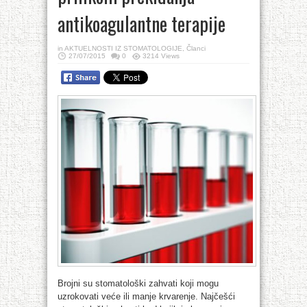
antikoagulantne terapije
in
AKTUELNOSTI IZ STOMATOLOGIJE
,
Članci
27/07/2015
0
3214 Views
Brojni su stomatološki zahvati koji mogu
uzrokovati veće ili manje krvarenje. Najčešći