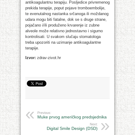
antikoagulantnu terapiju. Posljedice privremenog
prekida terapije, poput pojave tromboembolije,
te evenutalnog nastanka srčanoga ili moždanog
udara mogu biti fatalne, dok se s druge strane,
pojačano i/ili produženo krvarenje iz zubne
alveole može relativno jednostavno i sigurno
kontrolisati. U svakom slučaju stomatologa
treba upozoriti na uzimanje antikoagulantne
terapije.
Izvor:
zdrav-zivot.hr
Previous:
Muke prvog američkog predsjednika
Next:
Digital Smile Design (DSD)