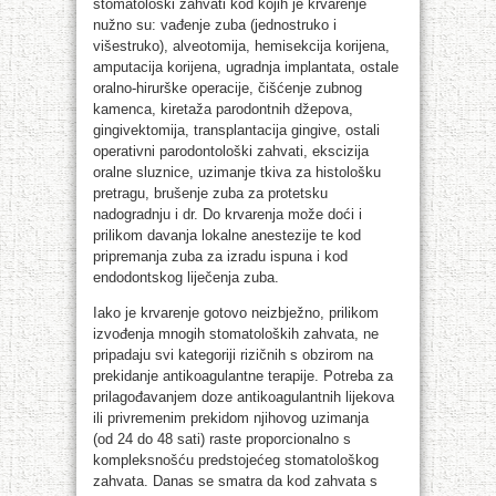
stomatološki zahvati kod kojih je krvarenje
nužno su: vađenje zuba (jednostruko i
višestruko), alveotomija, hemisekcija korijena,
amputacija korijena, ugradnja implantata, ostale
oralno-hirurške operacije, čišćenje zubnog
kamenca, kiretaža parodontnih džepova,
gingivektomija, transplantacija gingive, ostali
operativni parodontološki zahvati, ekscizija
oralne sluznice, uzimanje tkiva za histološku
pretragu, brušenje zuba za protetsku
nadogradnju i dr. Do krvarenja može doći i
prilikom davanja lokalne anestezije te kod
pripremanja zuba za izradu ispuna i kod
endodontskog liječenja zuba.
Iako je krvarenje gotovo neizbježno, prilikom
izvođenja mnogih stomatoloških zahvata, ne
pripadaju svi kategoriji rizičnih s obzirom na
prekidanje antikoagulantne terapije. Potreba za
prilagođavanjem doze antikoagulantnih lijekova
ili privremenim prekidom njihovog uzimanja
(od 24 do 48 sati) raste proporcionalno s
kompleksnošću predstojećeg stomatološkog
zahvata. Danas se smatra da kod zahvata s