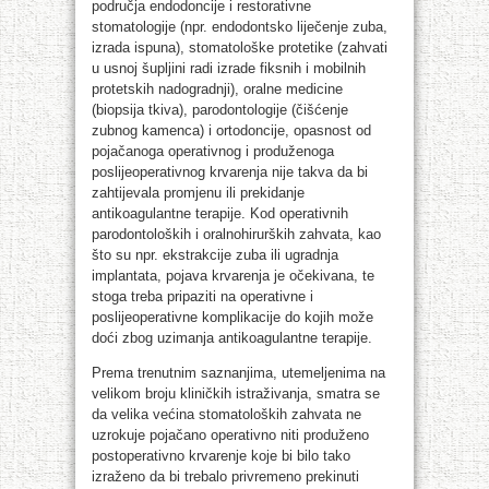
područja endodoncije i restorativne
stomatologije (npr. endodontsko liječenje zuba,
izrada ispuna), stomatološke protetike (zahvati
u usnoj šupljini radi izrade fiksnih i mobilnih
protetskih nadogradnji), oralne medicine
(biopsija tkiva), parodontologije (čišćenje
zubnog kamenca) i ortodoncije, opasnost od
pojačanoga operativnog i produženoga
poslijeoperativnog krvarenja nije takva da bi
zahtijevala promjenu ili prekidanje
antikoagulantne terapije. Kod operativnih
parodontoloških i oralnohirurških zahvata, kao
što su npr. ekstrakcije zuba ili ugradnja
implantata, pojava krvarenja je očekivana, te
stoga treba pripaziti na operativne i
poslijeoperativne komplikacije do kojih može
doći zbog uzimanja antikoagulantne terapije.
Prema trenutnim saznanjima, utemeljenima na
velikom broju kliničkih istraživanja, smatra se
da velika većina stomatoloških zahvata ne
uzrokuje pojačano operativno niti produženo
postoperativno krvarenje koje bi bilo tako
izraženo da bi trebalo privremeno prekinuti