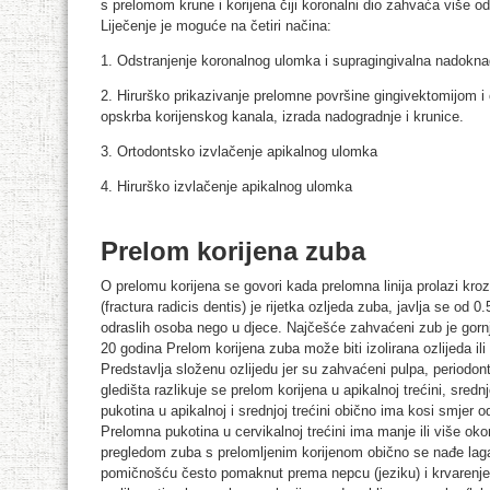
s prelomom krune i korijena čiji koronalni dio zahvaća više od 
Liječenje je moguće na četiri načina:
1. Odstranjenje koronalnog ulomka i supragingivalna nadokn
2. Hirurško prikazivanje prelomne površine gingivektomijom i
opskrba korijenskog kanala, izrada nadogradnje i krunice.
3. Ortodontsko izvlačenje apikalnog ulomka
4. Hirurško izvlačenje apikalnog ulomka
Prelom korijena zuba
O prelomu korijena se govori kada prelomna linija prolazi kro
(fractura radicis dentis) je rijetka ozljeda zuba, javlja se od
odraslih osoba nego u djece. Najčešće zahvaćeni zub je gornji
20 godina Prelom korijena zuba može biti izolirana ozlijeda 
Predstavlja složenu ozlijedu jer su zahvaćeni pulpa, periodont
gledišta razlikuje se prelom korijena u apikalnoj trećini, srednj
pukotina u apikalnoj i srednjoj trećini obično ima kosi smjer o
Prelomna pukotina u cervikalnoj trećini ima manje ili više ok
pregledom zuba s prelomljenim korijenom obično se nađe la
pomičnošću često pomaknut prema nepcu (jeziku) i krvarenje 