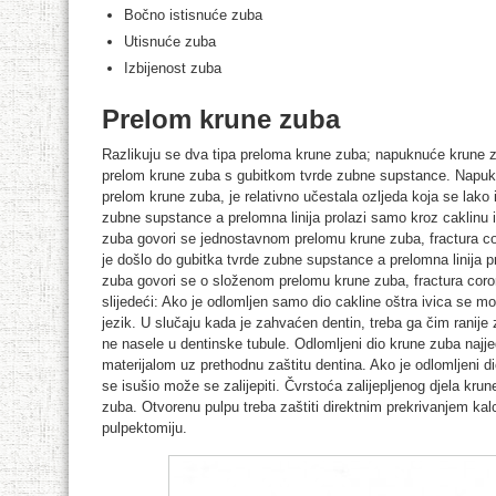
Bočno istisnuće zuba
Utisnuće zuba
Izbijenost zuba
Prelom krune zuba
Razlikuju se dva tipa preloma krune zuba; napuknuće krune z
prelom krune zuba s gubitkom tvrde zubne supstance. Napuknu
prelom krune zuba, je relativno učestala ozljeda koja se lako 
zubne supstance a prelomna linija prolazi samo kroz caklinu i
zuba govori se jednostavnom prelomu krune zuba, fractura co
je došlo do gubitka tvrde zubne supstance a prelomna linija pr
zuba govori se o složenom prelomu krune zuba, fractura coron
slijedeći: Ako je odlomljen samo dio cakline oštra ivica se može 
jezik. U slučaju kada je zahvaćen dentin, treba ga čim ranije z
ne nasele u dentinske tubule. Odlomljeni dio krune zuba najj
materijalom uz prethodnu zaštitu dentina. Ako je odlomljeni 
se isušio može se zalijepiti. Čvrstoća zalijepljenog djela kr
zuba. Otvorenu pulpu treba zaštiti direktnim prekrivanjem kalci
pulpektomiju.