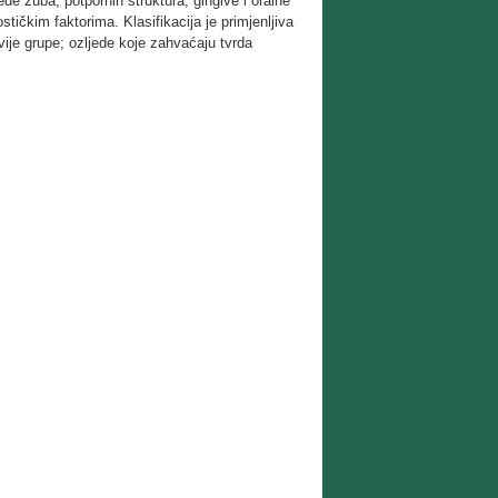
ede zuba, potpornih struktura, gingive i oralne
ičkim faktorima. Klasifikacija je primjenljiva
ije grupe; ozljede koje zahvaćaju tvrda