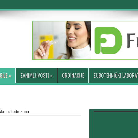
GIJE
»
ZANIMLJIVOSTI
»
ORDINACIJE
ZUBOTEHNIČKI LABORAT
ke ozljede zuba