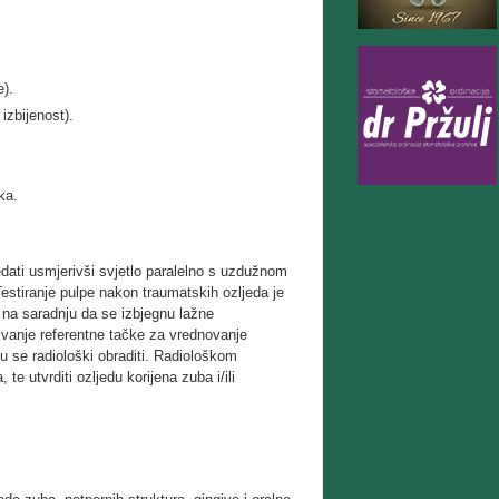
e).
izbijenost).
ka.
ledati usmjerivši svjetlo paralelno s uzdužnom
stiranje pulpe nakon traumatskih ozljeda je
 na saradnju da se izbjegnu lažne
đivanje referentne tačke za vrednovanje
u se radiološki obraditi. Radiološkom
 te utvrditi ozljedu korijena zuba i/ili