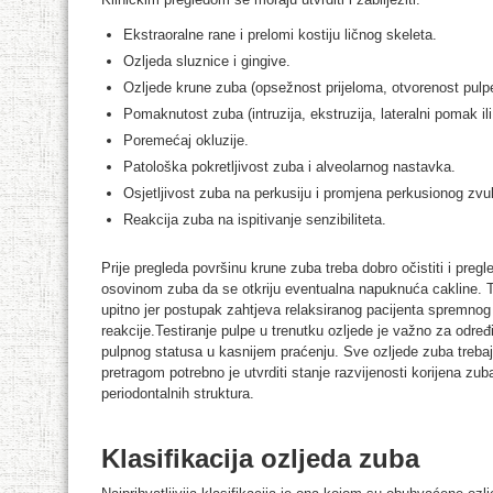
Ekstraoralne rane i prelomi kostiju ličnog skeleta.
Ozljeda sluznice i gingive.
Ozljede krune zuba (opsežnost prijeloma, otvorenost pulp
Pomaknutost zuba (intruzija, ekstruzija, lateralni pomak ili 
Poremećaj okluzije.
Patološka pokretljivost zuba i alveolarnog nastavka.
Osjetljivost zuba na perkusiju i promjena perkusionog zvu
Reakcija zuba na ispitivanje senzibiliteta.
Prije pregleda površinu krune zuba treba dobro očistiti i preg
osovinom zuba da se otkriju eventualna napuknuća cakline. Te
upitno jer postupak zahtjeva relaksiranog pacijenta spremnog
reakcije.Testiranje pulpe u trenutku ozljede je važno za odre
pulpnog statusa u kasnijem praćenju. Sve ozljede zuba trebaj
pretragom potrebno je utvrditi stanje razvijenosti korijena zuba,
periodontalnih struktura.
Klasifikacija ozljeda zuba