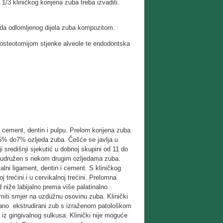
1/3 kliničkog korijena zuba treba izvaditi.
ada odlomljenog dijela zuba kompozitom.
 osteotomijom stjenke alveole te endodontska
z cement, dentin i pulpu. Prelom korijena zuba
 0.5% do7% ozljeda zuba. Češće se javlja u
 središnji sjekutić u dobnoj skupini od 11 do
ili udružen s nekom drugim ozljedama zuba.
alni ligament, dentin i cement. S kliničkog
oj trećini i u cervikalnoj trećini. Prelomna
d niže labijalno prema više palatinalno.
omiti smjer na uzdužnu osovinu zuba. Klinički
gano ekstrudirani zub s izraženom patološkom
iz gingivalnog sulkusa. Klinički nije moguće