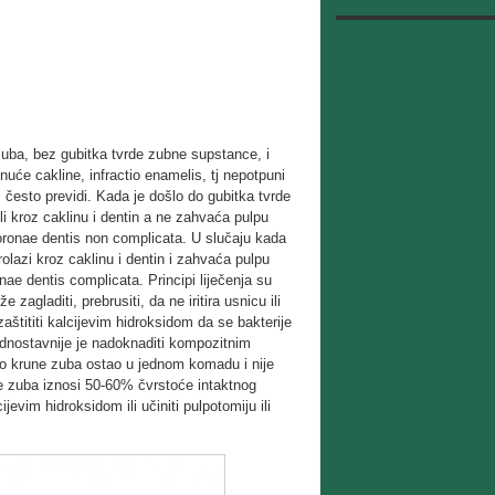
uba, bez gubitka tvrde zubne supstance, i
će cakline, infractio enamelis, tj nepotpuni
i često previdi. Kada je došlo do gubitka tvrde
li kroz caklinu i dentin a ne zahvaća pulpu
ronae dentis non complicata. U slučaju kada
olazi kroz caklinu i dentin i zahvaća pulpu
ae dentis complicata. Principi liječenja su
zagladiti, prebrusiti, da ne iritira usnicu ili
aštititi kalcijevim hidroksidom da se bakterije
ednostavnije je nadoknaditi kompozitnim
dio krune zuba ostao u jednom komadu i nije
une zuba iznosi 50-60% čvrstoće intaktnog
jevim hidroksidom ili učiniti pulpotomiju ili