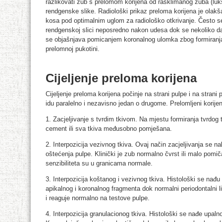
razlikovati zub s prelomom korijena od rasklimanog zuba (luk
rendgenske slike. Radiološki prikaz preloma korijena je olakš
kosa pod optimalnim uglom za radiološko otkrivanje. Često se
rendgenskoj slici neposredno nakon udesa dok se nekoliko da
se objašnjava pomicanjem koronalnog ulomka zbog formiranja 
prelomnoj pukotini.
Cijeljenje preloma korijena
Cijeljenje preloma korijena počinje na strani pulpe i na stran
idu paralelno i nezavisno jedan o drugome. Prelomljeni korijen 
1. Zacjeljivanje s tvrdim tkivom. Na mjestu formiranja tvrdog 
cement ili sva tkiva međusobno pomješana.
2. Interpozicija vezivnog tkiva. Ovaj način zacjeljivanja se n
oštećenja pulpe. Klinički je zub normalno čvrst ili malo pomič
senzibiliteta su u granicama normale.
3. Interpozicija koštanog i vezivnog tkiva. Histološki se nađ
apikalnog i koronalnog fragmenta dok normalni periodontalni 
i reaguje normalno na testove pulpe.
4. Interpozicija granulacionog tkiva. Histološki se nađe upal