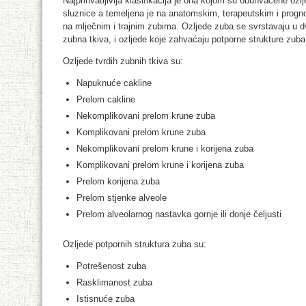
Najprihvatljivija klasifikacija je ona kojom su obuhvaćene ozlj
sluznice a temeljena je na anatomskim, terapeutskim i prognost
na mlječnim i trajnim zubima. Ozljede zuba se svrstavaju u dv
zubna tkiva, i ozljede koje zahvaćaju potporne strukture zuba
Ozljede tvrdih zubnih tkiva su:
Napuknuće cakline
Prelom cakline
Nekomplikovani prelom krune zuba
Komplikovani prelom krune zuba
Nekomplikovani prelom krune i korijena zuba
Komplikovani prelom krune i korijena zuba
Prelom korijena zuba
Prelom stjenke alveole
Prelom alveolarnog nastavka gornje ili donje čeljusti
Ozljede potpornih struktura zuba su:
Potrešenost zuba
Rasklimanost zuba
Istisnuće zuba