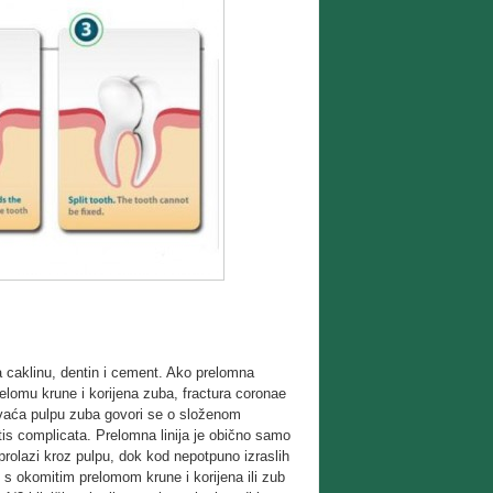
a caklinu, dentin i cement. Ako prelomna
lomu krune i korijena zuba, fractura coronae
hvaća pulpu zuba govori se o složenom
tis complicata. Prelomna linija je obično samo
prolazi kroz pulpu, dok kod nepotpuno izraslih
 s okomitim prelomom krune i korijena ili zub