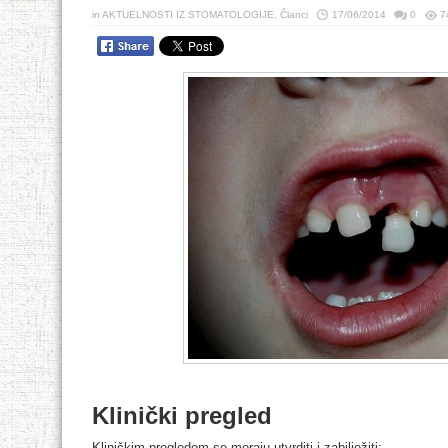
in
AKTUELNOSTI IZ STOMATOLOGIJE
,
Članci
17/06/2014
0
7
Klinički pregled
Kliničkim pregledom se moraju utvrditi i zabilježiti: