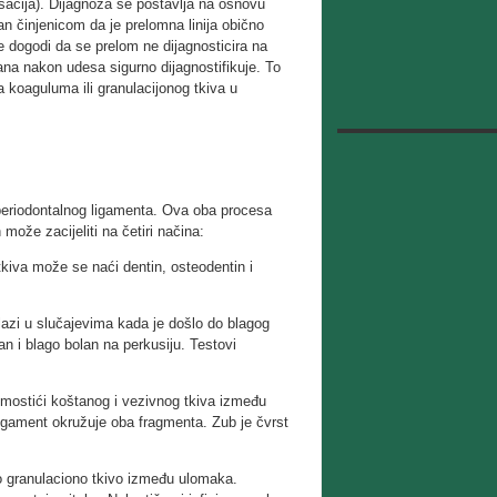
sacija). Dijagnoza se postavlja na osnovu
an činjenicom da je prelomna linija obično
 dogodi da se prelom ne dijagnosticira na
na nakon udesa sigurno dijagnostifikuje. To
koaguluma ili granulacijonog tkiva u
i periodontalnog ligamenta. Ova oba procesa
može zacijeliti na četiri načina:
tkiva može se naći dentin, osteodentin i
alazi u slučajevima kada je došlo do blagog
an i blago bolan na perkusiju. Testovi
u mostići koštanog i vezivnog tkiva između
ligament okružuje oba fragmenta. Zub je čvrst
no granulaciono tkivo između ulomaka.