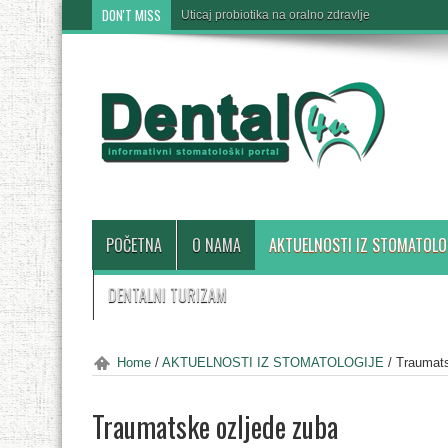
DON'T MISS
Uticaj probiotika na oralno zdravlje
POČETNA
O NAMA
AKTUELNOSTI IZ STOMATOLO
DENTALNI TURIZAM
Home
/
AKTUELNOSTI IZ STOMATOLOGIJE
/
Traumats
Traumatske ozljede zuba