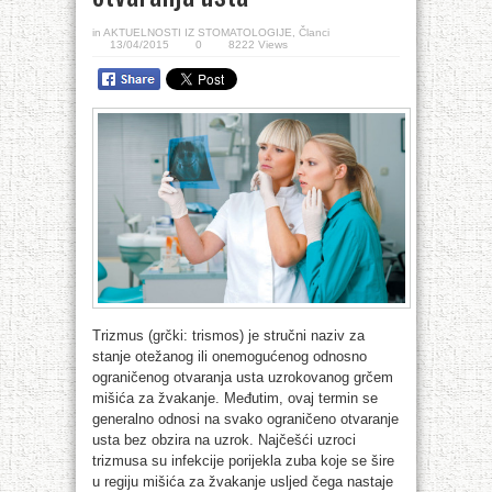
in
AKTUELNOSTI IZ STOMATOLOGIJE
,
Članci
13/04/2015
0
8222 Views
Trizmus (grčki: trismos) je stručni naziv za
stanje otežanog ili onemogućenog odnosno
ograničenog otvaranja usta uzrokovanog grčem
mišića za žvakanje. Međutim, ovaj termin se
generalno odnosi na svako ograničeno otvaranje
usta bez obzira na uzrok. Najčešći uzroci
trizmusa su infekcije porijekla zuba koje se šire
u regiju mišića za žvakanje usljed čega nastaje