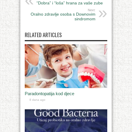
“Dobra” i “loša” hrana za vaše zube
Next:
Oralno zdravlje osoba s Downovim
sindromom
RELATED ARTICLES
Paradontopatija kod djece
8 dana ago