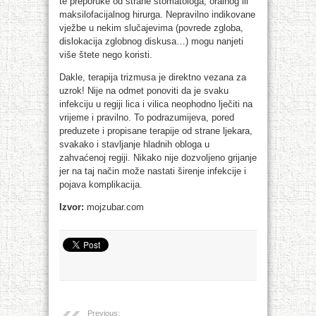
te preporuke od strane stomatologa, oralnog ili
maksilofacijalnog hirurga. Nepravilno indikovane
vježbe u nekim slučajevima (povrede zgloba,
dislokacija zglobnog diskusa…) mogu nanjeti
više štete nego koristi.
Dakle, terapija trizmusa je direktno vezana za
uzrok! Nije na odmet ponoviti da je svaku
infekciju u regiji lica i vilica neophodno lječiti na
vrijeme i pravilno. To podrazumijeva, pored
preduzete i propisane terapije od strane ljekara,
svakako i stavljanje hladnih obloga u
zahvaćenoj regiji. Nikako nije dozvoljeno grijanje
jer na taj način može nastati širenje infekcije i
pojava komplikacija.
Izvor:
mojzubar.com
Previous: