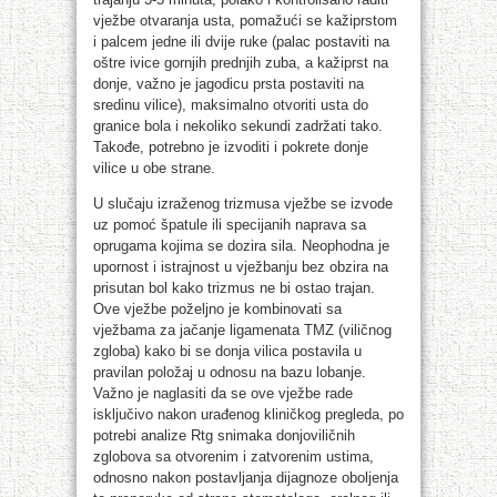
vježbe otvaranja usta, pomažući se kažiprstom
i palcem jedne ili dvije ruke (palac postaviti na
oštre ivice gornjih prednjih zuba, a kažiprst na
donje, važno je jagodicu prsta postaviti na
sredinu vilice), maksimalno otvoriti usta do
granice bola i nekoliko sekundi zadržati tako.
Takođe, potrebno je izvoditi i pokrete donje
vilice u obe strane.
U slučaju izraženog trizmusa vježbe se izvode
uz pomoć špatule ili specijanih naprava sa
oprugama kojima se dozira sila. Neophodna je
upornost i istrajnost u vježbanju bez obzira na
prisutan bol kako trizmus ne bi ostao trajan.
Ove vježbe poželjno je kombinovati sa
vježbama za jačanje ligamenata TMZ (viličnog
zgloba) kako bi se donja vilica postavila u
pravilan položaj u odnosu na bazu lobanje.
Važno je naglasiti da se ove vježbe rade
isključivo nakon urađenog kliničkog pregleda, po
potrebi analize Rtg snimaka donjoviličnih
zglobova sa otvorenim i zatvorenim ustima,
odnosno nakon postavljanja dijagnoze oboljenja