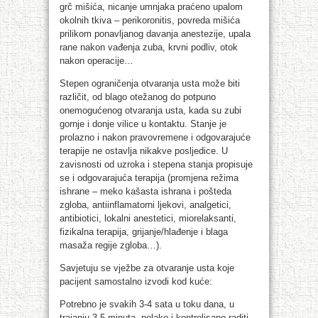
grč mišića, nicanje umnjaka praćeno upalom
okolnih tkiva – perikoronitis, povreda mišića
prilikom ponavljanog davanja anestezije, upala
rane nakon vađenja zuba, krvni podliv, otok
nakon operacije…
Stepen ograničenja otvaranja usta može biti
različit, od blago otežanog do potpuno
onemogućenog otvaranja usta, kada su zubi
gornje i donje vilice u kontaktu. Stanje je
prolazno i nakon pravovremene i odgovarajuće
terapije ne ostavlja nikakve posljedice. U
zavisnosti od uzroka i stepena stanja propisuje
se i odgovarajuća terapija (promjena režima
ishrane – meko kašasta ishrana i pošteda
zgloba, antiinflamatorni ljekovi, analgetici,
antibiotici, lokalni anestetici, miorelaksanti,
fizikalna terapija, grijanje/hlađenje i blaga
masaža regije zgloba…).
Savjetuju se vježbe za otvaranje usta koje
pacijent samostalno izvodi kod kuće:
Potrebno je svakih 3-4 sata u toku dana, u
trajanju 3-5 minuta, polako i kontrolisano raditi