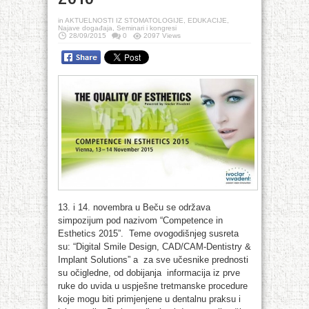
in
AKTUELNOSTI IZ STOMATOLOGIJE
,
EDUKACIJE
,
Najave događaja
,
Seminari i kongresi
28/09/2015
0
2097 Views
13. i 14. novembra u Beču se održava
simpozijum pod nazivom “Competence in
Esthetics 2015”. Teme ovogodišnjeg susreta
su: “Digital Smile Design, CAD/CAM-Dentistry &
Implant Solutions” a za sve učesnike prednosti
su očigledne, od dobijanja informacija iz prve
ruke do uvida u uspješne tretmanske procedure
koje mogu biti primjenjene u dentalnu praksu i