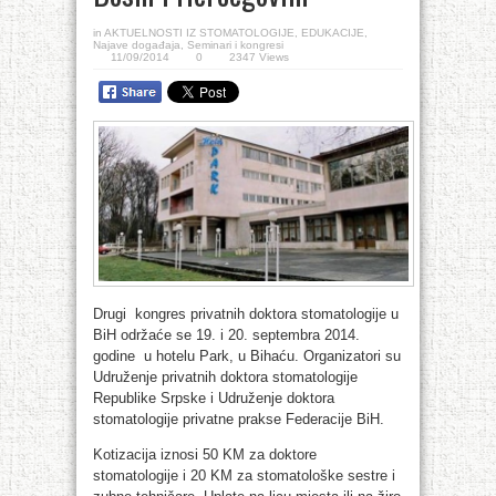
in
AKTUELNOSTI IZ STOMATOLOGIJE
,
EDUKACIJE
,
Najave događaja
,
Seminari i kongresi
11/09/2014
0
2347 Views
Drugi kongres privatnih doktora stomatologije u
BiH održaće se 19. i 20. septembra 2014.
godine u hotelu Park, u Bihaću. Organizatori su
Udruženje privatnih doktora stomatologije
Republike Srpske i Udruženje doktora
stomatologije privatne prakse Federacije BiH.
Kotizacija iznosi 50 KM za doktore
stomatologije i 20 KM za stomatološke sestre i