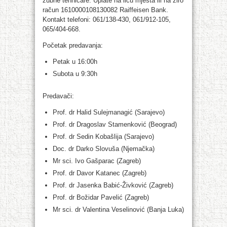
zubne tehničare. Uplate na licu mjesta ili na žiro
račun 1610000108130082 Raiffeisen Bank.
Kontakt telefoni: 061/138-430, 061/912-105,
065/404-668.
Početak predavanja:
Petak u 16:00h
Subota u 9:30h
Predavači:
Prof. dr Halid Sulejmanagić (Sarajevo)
Prof. dr Dragoslav Stamenković (Beograd)
Prof. dr Sedin Kobašlija (Sarajevo)
Doc. dr Darko Slovuša (Njemačka)
Mr sci. Ivo Gašparac (Zagreb)
Prof. dr Davor Katanec (Zagreb)
Prof. dr Jasenka Babić-Živković (Zagreb)
Prof. dr Božidar Pavelić (Zagreb)
Mr sci. dr Valentina Veselinović (Banja Luka)