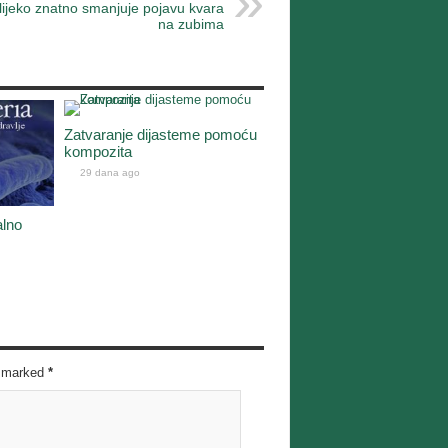
lijeko znatno smanjuje pojavu kvara
na zubima
Zatvaranje dijasteme pomoću
kompozita
29 dana ago
alno
re marked
*