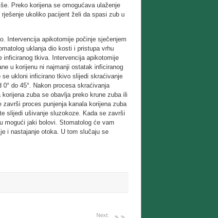
i više. Preko korijena se omogućava ulaženje
 rješenje ukoliko pacijent želi da spasi zub u
o. Intervencija apikotomije počinje sječenjem
omatolog uklanja dio kosti i pristupa vrhu
 inficiranog tkiva. Intervencija apikotomije
ne u korijenu ni najmanji ostatak inficiranog
 ukloni inficirano tkivo slijedi skraćivanje
d 0° do 45°. Nakon procesa skraćivanja
a korijena zuba se obavlja preko krune zuba ili
 završi proces punjenja kanala korijena zuba
ste slijedi ušivanje sluzokoze. Kada se završi
 su mogući jaki bolovi. Stomatolog će vam
e je i nastajanje otoka. U tom slučaju se
Next: