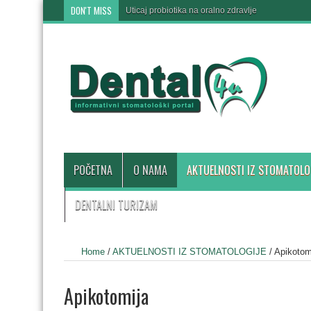
DON'T MISS
Uticaj probiotika na oralno zdravlje
POČETNA
O NAMA
AKTUELNOSTI IZ STOMATOLO
DENTALNI TURIZAM
Home
/
AKTUELNOSTI IZ STOMATOLOGIJE
/
Apikotom
Apikotomija