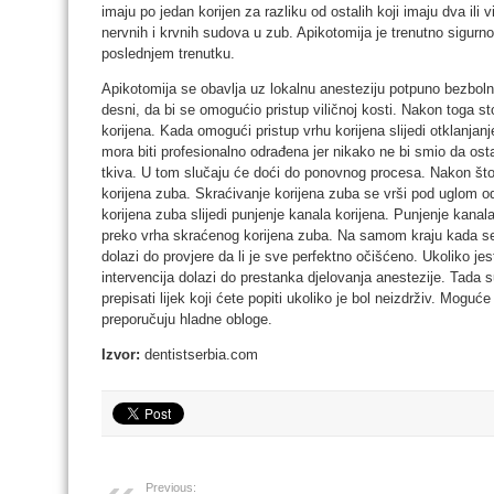
imaju po jedan korijen za razliku od ostalih koji imaju dva il
nervnih i krvnih sudova u zub. Apikotomija je trenutno sigurno
poslednjem trenutku.
Apikotomija se obavlja uz lokalnu anesteziju potpuno bezboln
desni, da bi se omogućio pristup viličnoj kosti. Nakon toga st
korijena. Kada omogući pristup vrhu korijena slijedi otklanjanje
mora biti profesionalno odrađena jer nikako ne bi smio da osta
tkiva. U tom slučaju će doći do ponovnog procesa. Nakon što se
korijena zuba. Skraćivanje korijena zuba se vrši pod uglom o
korijena zuba slijedi punjenje kanala korijena. Punjenje kanal
preko vrha skraćenog korijena zuba. Na samom kraju kada se
dolazi do provjere da li je sve perfektno očišćeno. Ukoliko je
intervencija dolazi do prestanka djelovanja anestezije. Tada
prepisati lijek koji ćete popiti ukoliko je bol neizdrživ. Moguć
preporučuju hladne obloge.
Izvor:
dentistserbia.com
Previous: