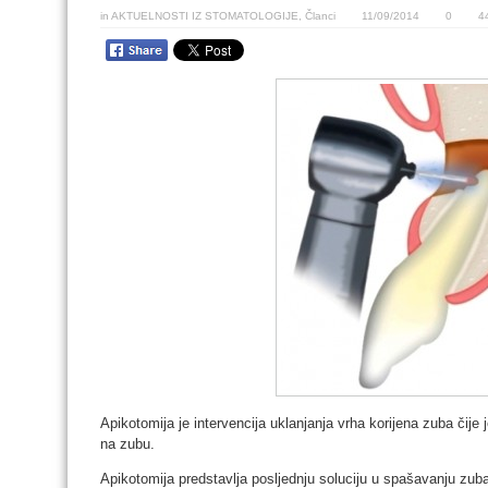
in
AKTUELNOSTI IZ STOMATOLOGIJE
,
Članci
11/09/2014
0
4
Apikotomija je intervencija uklanjanja vrha korijena zuba čije j
na zubu.
Apikotomija predstavlja posljednju soluciju u spašavanju zuba