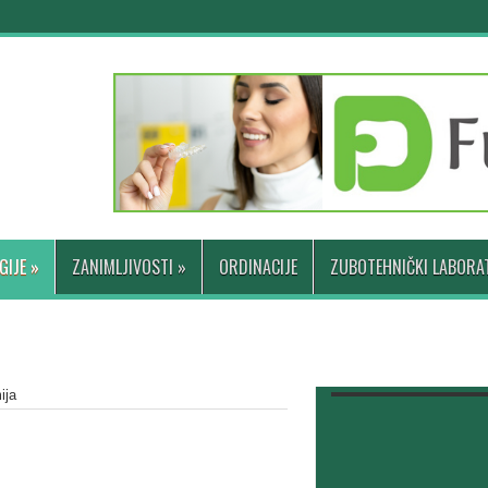
GIJE
»
ZANIMLJIVOSTI
»
ORDINACIJE
ZUBOTEHNIČKI LABORAT
ija