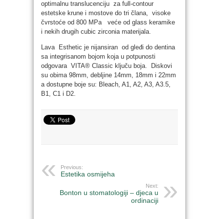
optimalnu translucenciju za full-contour
estetske krune i mostove do tri člana, visoke
čvrstoće od 800 MPa veće od glass keramike
i nekih drugih cubic zirconia materijala.
Lava Esthetic je nijansiran od gleđi do dentina
sa integrisanom bojom koja u potpunosti
odgovara VITA® Classic ključu boja. Diskovi
su obima 98mm, debljine 14mm, 18mm i 22mm
a dostupne boje su: Bleach, A1, A2, A3, A3.5,
B1, C1 i D2.
Previous:
Estetika osmijeha
Next:
Bonton u stomatologiji – djeca u
ordinaciji