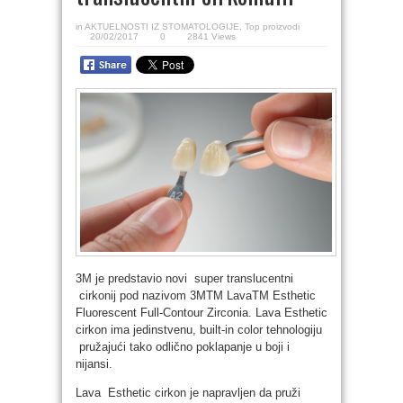
in
AKTUELNOSTI IZ STOMATOLOGIJE
,
Top proizvodi
20/02/2017
0
2841 Views
3M je predstavio novi super translucentni
cirkonij pod nazivom 3MTM LavaTM Esthetic
Fluorescent Full-Contour Zirconia. Lava Esthetic
cirkon ima jedinstvenu, built-in color tehnologiju
pružajući tako odlično poklapanje u boji i
nijansi.
Lava Esthetic cirkon je napravljen da pruži