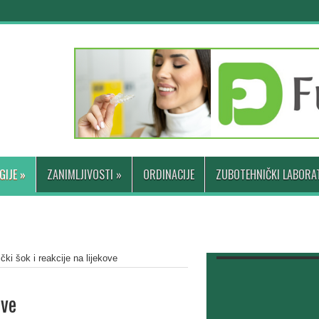
GIJE
»
ZANIMLJIVOSTI
»
ORDINACIJE
ZUBOTEHNIČKI LABORAT
ički šok i reakcije na lijekove
ove