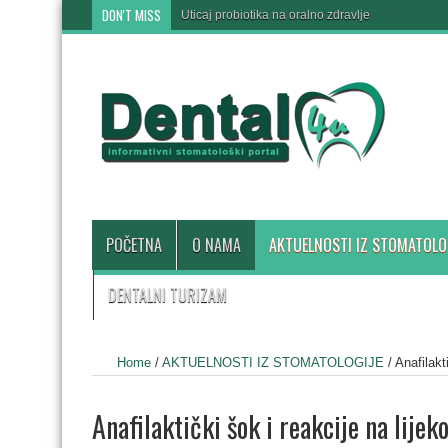
DON'T MISS
Uticaj probiotika na oralno zdravlje
POČETNA
O NAMA
AKTUELNOSTI IZ STOMATOLO
DENTALNI TURIZAM
Home
/
AKTUELNOSTI IZ STOMATOLOGIJE
/
Anafilakt
Anafilaktički šok i reakcije na lijek