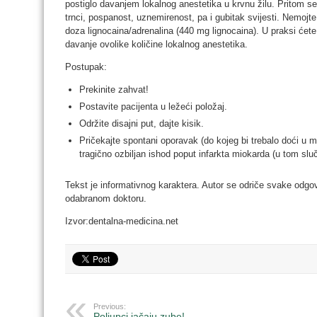
postiglo davanjem lokalnog anestetika u krvnu žilu. Pritom se 
trnci, pospanost, uznemirenost, pa i gubitak svijesti. Nemojt
doza lignocaina/adrenalina (440 mg lignocaina). U praksi ćete 
davanje ovolike količine lokalnog anestetika.
Postupak:
Prekinite zahvat!
Postavite pacijenta u ležeći položaj.
Održite disajni put, dajte kisik.
Pričekajte spontani oporavak (do kojeg bi trebalo doći u
tragično ozbiljan ishod poput infarkta miokarda (u tom slučaj
Tekst je informativnog karaktera. Autor se odriče svake odgovor
odabranom doktoru.
Izvor:dentalna-medicina.net
Previous:
Poljupci jačaju zube!