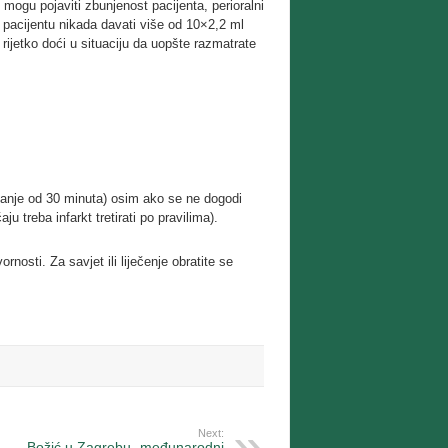
mogu pojaviti zbunjenost pacijenta, perioralni
e pacijentu nikada davati više od 10×2,2 ml
rijetko doći u situaciju da uopšte razmatrate
 manje od 30 minuta) osim ako se ne dogodi
u treba infarkt tretirati po pravilima).
nosti. Za savjet ili liječenje obratite se
Next:
Božić u Zagrebu- međunarodni