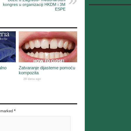
kongres u organizaciji HKDM i 3M
ESPE
alno
Zatvaranje dijasteme pomoću
kompozita
28 dana ago
re marked
*