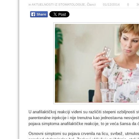
in
AKTUELNOSTI IZ STOMATOLOGIJE
,
Članci
01/12/2014
0
3
U anafilaktičkoj reakciji viđeni su različiti stepeni ozbiljnost
parenteralne injekcije i nije trenutna kao jednostavna nesvjesti
pojava simptoma anafilaktičke reakcije, to je veća šansa da će
Osnovni simptomi su pojava crvenila na licu, svrbež, utrnulost