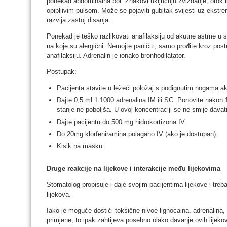
ponekad abdominalna bol. Znakovi uključuju zviždanje, otok lic
opipljivim pulsom. Može se pojaviti gubitak svijesti uz ekstre
razvija zastoj disanja.
Ponekad je teško razlikovati anafilaksiju od akutne astme u 
na koje su alergični. Nemojte paničiti, samo prođite kroz post
anafilaksiju. Adrenalin je ionako bronhodilatator.
Postupak:
Pacijenta stavite u ležeći položaj s podignutim nogama a
Dajte 0,5 ml 1:1000 adrenalina IM ili SC. Ponovite nakon 
stanje ne poboljša. U ovoj koncentraciji se ne smije davati 
Dajte pacijentu do 500 mg hidrokortizona IV.
Do 20mg klorfeniramina polagano IV (ako je dostupan).
Kisik na masku.
Druge reakcije na lijekove i interakcije među lijekovima
Stomatolog propisuje i daje svojim pacijentima lijekove i treba
lijekova.
Iako je moguće dostići toksične nivoe lignocaina, adrenalina, pr
primjene, to ipak zahtijeva posebno olako davanje ovih lijekov