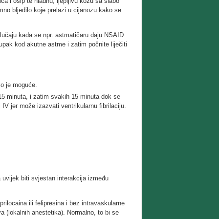
a i osip te hladnu, ljepljivu kožu sa slabo
mno bljedilo koje prelazi u cijanozu kako se
slučaju kada se npr. astmatičaru daju NSAID
upak kod akutne astme i zatim počnite liječiti
ko je moguće.
15 minuta, i zatim svakih 15 minuta dok se
IV jer može izazvati ventrikularnu fibrilaciju.
 uvijek biti svjestan interakcija između
ilocaina ili felipresina i bez intravaskularne
a (lokalnih anestetika). Normalno, to bi se