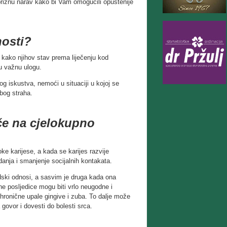
 brižnu narav kako bi Vam omogućili opuštenije
nosti?
e kako njihov stav prema liječenju kod
ju važnu ulogu.
og iskustva, nemoći u situaciji u kojoj se
zbog straha.
če na cjelokupno
ke karijese, a kada se karijes razvije
anja i smanjenje socijalnih kontakata.
dski odnosi, a sasvim je druga kada ona
ne posljedice mogu biti vrlo neugodne i
 hronične upale gingive i zuba. To dalje može
govor i dovesti do bolesti srca.