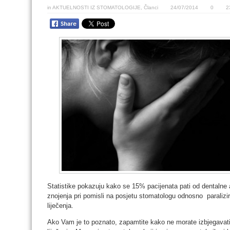
in
AKTUELNOSTI IZ STOMATOLOGIJE
,
Članci
24/07/2014
0
2
Statistike pokazuju kako se 15% pacijenata pati od dentalne a
znojenja pri pomisli na posjetu stomatologu odnosno paralizir
liječenja.
Ako Vam je to poznato, zapamtite kako ne morate izbjegavati