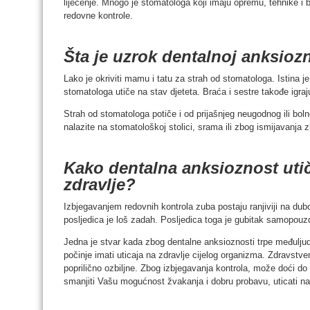
liječenje. Mnogo je stomatologa koji imaju opremu, tehnike i
redovne kontrole.
Šta je uzrok dentalnoj anksioz
Lako je okriviti mamu i tatu za strah od stomatologa. Istina j
stomatologa utiče na stav djeteta. Braća i sestre takođe igra
Strah od stomatologa potiče i od prijašnjeg neugodnog ili boln
nalazite na stomatološkoj stolici, srama ili zbog ismijavanja 
Kako dentalna anksioznost uti
zdravlje?
Izbjegavanjem redovnih kontrola zuba postaju ranjiviji na dubo
posljedica je loš zadah. Posljedica toga je gubitak samopouzd
Jedna je stvar kada zbog dentalne anksioznosti trpe međulju
počinje imati uticaja na zdravlje cijelog organizma. Zdravstve
poprilično ozbiljne. Zbog izbjegavanja kontrola, može doći do
smanjiti Vašu mogućnost žvakanja i dobru probavu, uticati na 