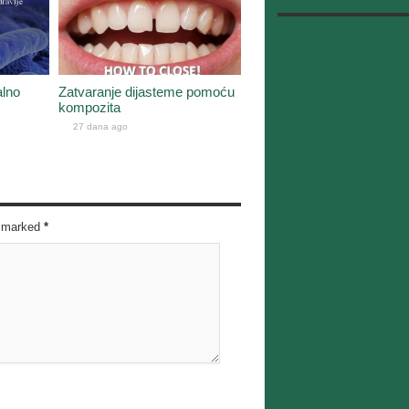
alno
Zatvaranje dijasteme pomoću
kompozita
27 dana ago
re marked
*