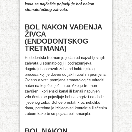
kada se najčešće pojavljuje bol nakon
stomatološkog zahvata.
BOL NAKON VAĐENJA
ŽIVCA
(ENDODONTSKOG
TRETMANA)
Endodontski tretman je jedan od najzahtjevnijih
zahvata u stomatologiji i podrazumjeva
dugotrajni oporavak zuba od bakterijskog
procesa koji je doveo do jakih upalnih promjena.
Ovisno o vrsti promjene stomatolog će odrediti
način na koji će liječiti zub. Ako je tretman
završen i korijenski kanal ili kanali napunjeni
vrlo često se pojavljuje bol na zagriz i na dodir
liječenog zuba. Bol će prestati kroz nekoliko
dana, potrebno je izbjegavati kontakt s liječenim
zubom kako bi se pojava boli smanjila.
BOL NAKON