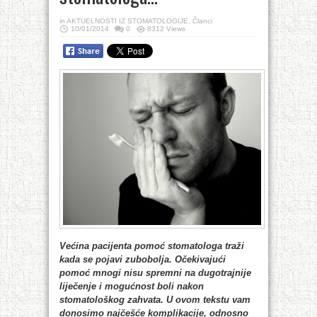
in
AKTUELNOSTI IZ STOMATOLOGIJE
,
Članci
10/01/2014
0
8312 Views
Većina pacijenta pomoć stomatologa traži
kada se pojavi zubobolja. Očekivajući
pomoć mnogi nisu spremni na dugotrajnije
liječenje i mogućnost boli nakon
stomatološkog zahvata. U ovom tekstu vam
donosimo najčešće komplikacije, odnosno