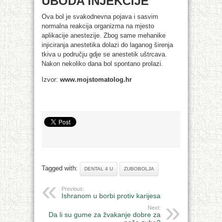
UBODA INJEKCIJE
Ova bol je svakodnevna pojava i sasvim
normalna reakcija organizma na mjesto
aplikacije anestezije. Zbog same mehanike
injiciranja anestetika dolazi do laganog širenja
tkiva u području gdje se anestetik uštrcava.
Nakon nekoliko dana bol spontano prolazi.
Izvor:
www.mojstomatolog.hr
Tagged with:
DENTAL 4 U
ZUBOBOLJA
Previous:
Ishranom u borbi protiv karijesa
Next:
Da li su gume za žvakanje dobre za