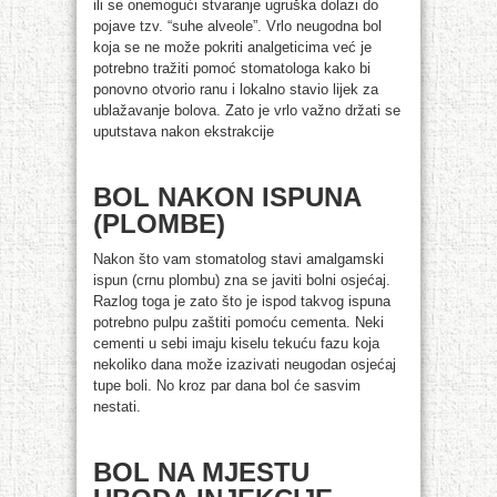
ili se onemogući stvaranje ugruška dolazi do
pojave tzv. “suhe alveole”. Vrlo neugodna bol
koja se ne može pokriti analgeticima već je
potrebno tražiti pomoć stomatologa kako bi
ponovno otvorio ranu i lokalno stavio lijek za
ublažavanje bolova. Zato je vrlo važno držati se
uputstava nakon ekstrakcije
BOL NAKON ISPUNA
(PLOMBE)
Nakon što vam stomatolog stavi amalgamski
ispun (crnu plombu) zna se javiti bolni osjećaj.
Razlog toga je zato što je ispod takvog ispuna
potrebno pulpu zaštiti pomoću cementa. Neki
cementi u sebi imaju kiselu tekuću fazu koja
nekoliko dana može izazivati neugodan osjećaj
tupe boli. No kroz par dana bol će sasvim
nestati.
BOL NA MJESTU