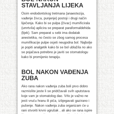
STAVLJANJA LIJEKA
Osim endodontskog tretmana (anaestezija,
vađenje živca, punjenje) postoji i drugi način
liječenja. Kako bi se pulpa (živac) mumificirala
(umrtvila) aplicira se preparat paraformaldehida
(lijek). Sam preparat u sebi ima dodatak
anestetika, no često se zbog samog procesa
mumifikacije pulpe osjeti neugodna bol. Najbolje
je popiti analgetik kako bi se bol ublažila no ako
se pojačava potrebno je javiti se stomatologu
kako bi promijenio terapiju.
BOL NAKON VAĐENJA
ZUBA
Ako rana nakon vađenja zuba boli prvo dobro
razmislite jeste li se pridržavali svih uputstava
koje vam je stomatolog dao. Vrlo je važno ne
jesti vruću hranu ili pića, izbjegavati gazirano i
pušenje. Nakon vađenja zuba organizam će u
rani stvoriti krvni ugrušak , ali ako se rana ispire