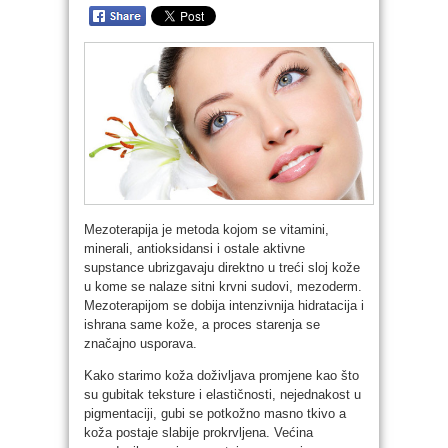
Mezoterapija je metoda kojom se vitamini,
minerali, antioksidansi i ostale aktivne
supstance ubrizgavaju direktno u treći sloj kože
u kome se nalaze sitni krvni sudovi, mezoderm.
Mezoterapijom se dobija intenzivnija hidratacija i
ishrana same kože, a proces starenja se
značajno usporava.
Kako starimo koža doživljava promjene kao što
su gubitak teksture i elastičnosti, nejednakost u
pigmentaciji, gubi se potkožno masno tkivo a
koža postaje slabije prokrvljena. Većina