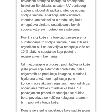
navedenih promjena nastaje sa smanjenom
funkcijom fibroblasta, uticajem UV sunčevog
zračenja, slobodnih radikala, štetnog uticaja
spoljne sredine. Aplikacija antioksidanata,
vitamina, aminokiselina u srednji sloj kože
omogućava direktno snabdjevanje krvnih
sudova kože svim potrebnim sastojcima.
Površni sloj kože ima funkciju barijere prema
supstancama iz spoljne sredine, čime štiti naš
organizam ali i ne dozvoljava resorpciju više od
10 % aktivne supstance koja postoji u
regenerativnim kremama.
Cilj mezoterapije u procesu podmlađivanja kože
jeste povećanje aktivnosti fibroblasta, ćelija
odgovornih za produkciju kolagena, elastina i
hijalurona u koži kao i aplikacija pune
koncentracije aktivnih supstanci neophodnih za
obnavljanje zdrave i mladalačke kože. Sa
ponavljanjem procedura smanjuje se dubina
bora, povećava se količina kolagena a samim
tim i popravlja tonus kože.
Koriste se sterilne supstance koje sadrže jednu