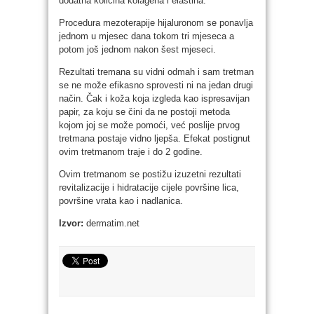
dodatna količina kolagena i elastina.
Procedura mezoterapije hijaluronom se ponavlja
jednom u mjesec dana tokom tri mjeseca a
potom još jednom nakon šest mjeseci.
Rezultati tremana su vidni odmah i sam tretman
se ne može efikasno sprovesti ni na jedan drugi
način. Čak i koža koja izgleda kao ispresavijan
papir, za koju se čini da ne postoji metoda
kojom joj se može pomoći, već poslije prvog
tretmana postaje vidno ljepša. Efekat postignut
ovim tretmanom traje i do 2 godine.
Ovim tretmanom se postižu izuzetni rezultati
revitalizacije i hidratacije cijele površine lica,
površine vrata kao i nadlanica.
Izvor:
dermatim.net