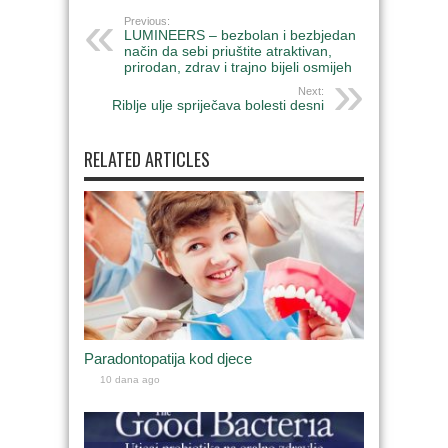
Previous:
LUMINEERS – bezbolan i bezbjedan
način da sebi priuštite atraktivan,
prirodan, zdrav i trajno bijeli osmijeh
Next:
Riblje ulje spriječava bolesti desni
RELATED ARTICLES
Paradontopatija kod djece
10 dana ago