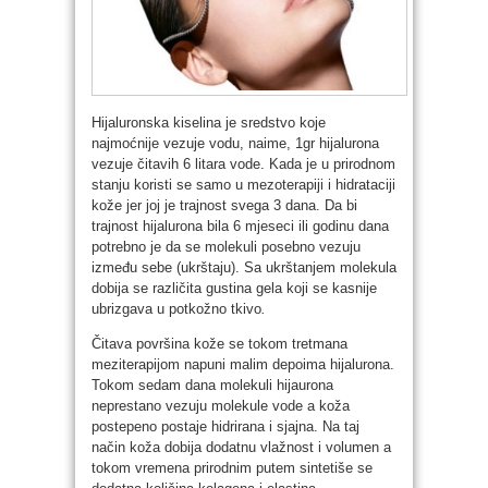
Hijaluronska kiselina je sredstvo koje
najmoćnije vezuje vodu, naime, 1gr hijalurona
vezuje čitavih 6 litara vode. Kada je u prirodnom
stanju koristi se samo u mezoterapiji i hidrataciji
kože jer joj je trajnost svega 3 dana. Da bi
trajnost hijalurona bila 6 mjeseci ili godinu dana
potrebno je da se molekuli posebno vezuju
između sebe (ukrštaju). Sa ukrštanjem molekula
dobija se različita gustina gela koji se kasnije
ubrizgava u potkožno tkivo
.
Čitava površina kože se tokom tretmana
meziterapijom napuni malim depoima hijalurona.
Tokom sedam dana molekuli hijaurona
neprestano vezuju molekule vode a koža
postepeno postaje hidrirana i sjajna. Na taj
način koža dobija dodatnu vlažnost i volumen a
tokom vremena prirodnim putem sintetiše se