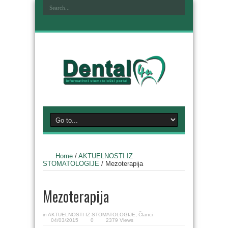
Home
/
AKTUELNOSTI IZ
STOMATOLOGIJE
/
Mezoterapija
Mezoterapija
in
AKTUELNOSTI IZ STOMATOLOGIJE
,
Članci
04/03/2015
0
2379 Views