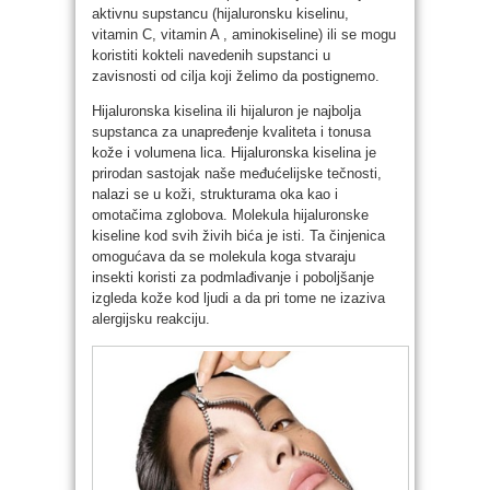
aktivnu supstancu (hijaluronsku kiselinu,
vitamin C, vitamin A , aminokiseline) ili se mogu
koristiti kokteli navedenih supstanci u
zavisnosti od cilja koji želimo da postignemo.
Hijaluronska kiselina ili hijaluron je najbolja
supstanca za unapređenje kvaliteta i tonusa
kože i volumena lica. Hijaluronska kiselina je
prirodan sastojak naše međućelijske tečnosti,
nalazi se u koži, strukturama oka kao i
omotačima zglobova. Molekula hijaluronske
kiseline kod svih živih bića je isti. Ta činjenica
omogućava da se molekula koga stvaraju
insekti koristi za podmlađivanje i poboljšanje
izgleda kože kod ljudi a da pri tome ne izaziva
alergijsku reakciju.