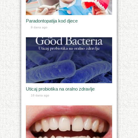
Paradontopatija kod djece
9 dana ago
Uticaj probiotika na oralno zdravlje
16 dana ago