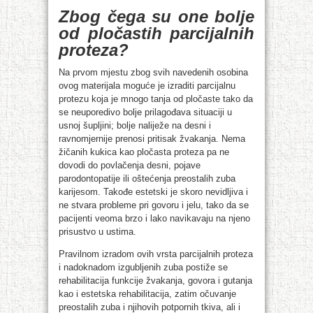
Zbog čega su one bolje
od pločastih parcijalnih
proteza?
Na prvom mjestu zbog svih navedenih osobina
ovog materijala moguće je izraditi parcijalnu
protezu koja je mnogo tanja od pločaste tako da
se neuporedivo bolje prilagođava situaciji u
usnoj šupljini; bolje naliježe na desni i
ravnomjernije prenosi pritisak žvakanja. Nema
žičanih kukica kao pločasta proteza pa ne
dovodi do povlačenja desni, pojave
parodontopatije ili oštećenja preostalih zuba
karijesom. Takođe estetski je skoro nevidljiva i
ne stvara probleme pri govoru i jelu, tako da se
pacijenti veoma brzo i lako navikavaju na njeno
prisustvo u ustima.
Pravilnom izradom ovih vrsta parcijalnih proteza
i nadoknadom izgubljenih zuba postiže se
rehabilitacija funkcije žvakanja, govora i gutanja
kao i estetska rehabilitacija, zatim očuvanje
preostalih zuba i njihovih potpornih tkiva, ali i