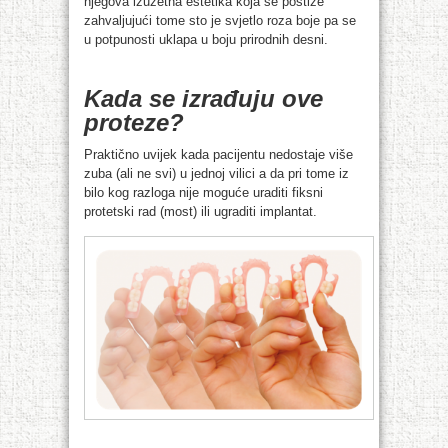
njegova izuzetna estetika koja se postiže
zahvaljujući tome sto je svjetlo roza boje pa se
u potpunosti uklapa u boju prirodnih desni.
Kada se izrađuju ove
proteze?
Praktično uvijek kada pacijentu nedostaje više
zuba (ali ne svi) u jednoj vilici a da pri tome iz
bilo kog razloga nije moguće uraditi fiksni
protetski rad (most) ili ugraditi implantat.