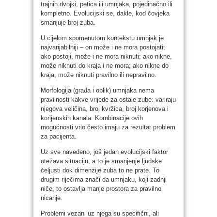
trajnih dvojki, petica ili umnjaka, pojedinačno ili
kompletno. Evolucijski se, dakle, kod čovjeka
smanjuje broj zuba.
U cijelom spomenutom kontekstu umnjak je
najvarijabilniji – on može i ne mora postojati;
ako postoji, može i ne mora niknuti; ako nikne,
može niknuti do kraja i ne mora; ako nikne do
kraja, može niknuti pravilno ili nepravilno.
Morfologija (građa i oblik) umnjaka nema
pravilnosti kakve vrijede za ostale zube: variraju
njegova veličina, broj kvržica, broj korjenova i
korijenskih kanala. Kombinacije ovih
mogućnosti vrlo često imaju za rezultat problem
za pacijenta.
Uz sve navedeno, još jedan evolucijski faktor
otežava situaciju, a to je smanjenje ljudske
čeljusti dok dimenzije zuba to ne prate. To
drugim riječima znači da umnjaku, koji zadnji
niče, to ostavlja manje prostora za pravilno
nicanje.
Problemi vezani uz njega su specifični, ali