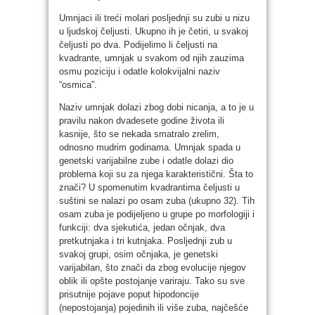
Umnjaci ili treći molari posljednji su zubi u nizu
u ljudskoj čeljusti. Ukupno ih je četiri, u svakoj
čeljusti po dva. Podijelimo li čeljusti na
kvadrante, umnjak u svakom od njih zauzima
osmu poziciju i odatle kolokvijalni naziv
“osmica”.
Naziv umnjak dolazi zbog dobi nicanja, a to je u
pravilu nakon dvadesete godine života ili
kasnije, što se nekada smatralo zrelim,
odnosno mudrim godinama. Umnjak spada u
genetski varijabilne zube i odatle dolazi dio
problema koji su za njega karakteristični. Šta to
znači? U spomenutim kvadrantima čeljusti u
suštini se nalazi po osam zuba (ukupno 32). Tih
osam zuba je podijeljeno u grupe po morfologiji i
funkciji: dva sjekutića, jedan očnjak, dva
pretkutnjaka i tri kutnjaka. Posljednji zub u
svakoj grupi, osim očnjaka, je genetski
varijabilan, što znači da zbog evolucije njegov
oblik ili opšte postojanje variraju. Tako su sve
prisutnije pojave poput hipodoncije
(nepostojanja) pojedinih ili više zuba, najčešće