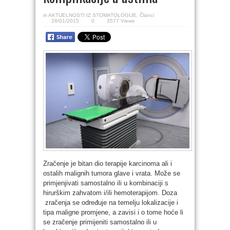
in
AKTUELNOSTI IZ STOMATOLOGIJE
,
Članci
28/01/2015
0
3577 Views
Zračenje je bitan dio terapije karcinoma ali i
ostalih malignih tumora glave i vrata. Može se
primjenjivati samostalno ili u kombinaciji s
hirurškim zahvatom i/ili hemoterapijom. Doza
zračenja se određuje na temelju lokalizacije i
tipa maligne promjene, a zavisi i o tome hoće li
se zračenje primijeniti samostalno ili u