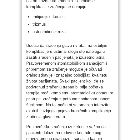
nakon završetka zračenja. U hronične
komplikacije zračenja se ubrajaju:
radijacijski karijes
trizmus
osteoradionekroza
Budući da zračenje glave i vrata ima ozbiljne
komplikacije u ustima, uloga stomatologa u
zaštiti zračenih pacijenata je izuzetno bitna.
Pravovremenom stomatološkom sanacijom i
pripremom za zračenje moguće je očuvati
oralno zdravlje i značajno poboljšati kvalitetu
života pacijenata. Svaki pacijent koji će se
podvrgnuti zračenju trebao bi prije početka
terapije proći kompletnu stomatološku obradu te
pristupiti zračenju s potpuno saniranom usnom
šupljinom. Na taj način bi se smanjio intenzitet
akutnih i izbjegla pojava hroničnih komplikacija
zračenja glave i vrata.
Po završetku zračenja izuzetno je važno da
pacijenti dolaze na redovne kontrole zbog
pravovremene dijagnoze i sanacije kasnih