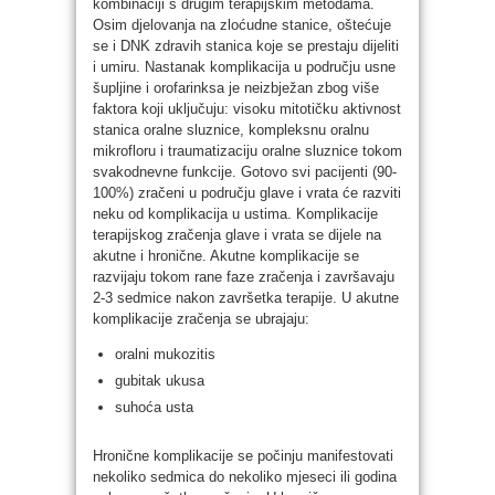
kombinaciji s drugim terapijskim metodama.
Osim djelovanja na zloćudne stanice, oštećuje
se i DNK zdravih stanica koje se prestaju dijeliti
i umiru. Nastanak komplikacija u području usne
šupljine i orofarinksa je neizbježan zbog više
faktora koji uključuju: visoku mitotičku aktivnost
stanica oralne sluznice, kompleksnu oralnu
mikrofloru i traumatizaciju oralne sluznice tokom
svakodnevne funkcije. Gotovo svi pacijenti (90-
100%) zračeni u području glave i vrata će razviti
neku od komplikacija u ustima. Komplikacije
terapijskog zračenja glave i vrata se dijele na
akutne i hronične. Akutne komplikacije se
razvijaju tokom rane faze zračenja i završavaju
2-3 sedmice nakon završetka terapije. U akutne
komplikacije zračenja se ubrajaju:
oralni mukozitis
gubitak ukusa
suhoća usta
Hronične komplikacije se počinju manifestovati
nekoliko sedmica do nekoliko mjeseci ili godina