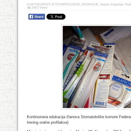
in
AKTUELNOSTI IZ STOMATOLOGIJE
,
EDUKACIJE
,
Najave događaja
,
Rad
2402 Views
Kontinuirana edukacija članova Stomatološke komore Federac
trening oralne profilakse)