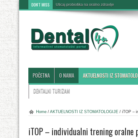
DON'T MISS
Uticaj probiotika na oralno zdravlje
POČETNA
O NAMA
AKTUELNOSTI IZ STOMATOLO
DENTALNI TURIZAM
Home
/
AKTUELNOSTI IZ STOMATOLOGIJE
/
iTOP – in
iTOP – individualni trening oralne 