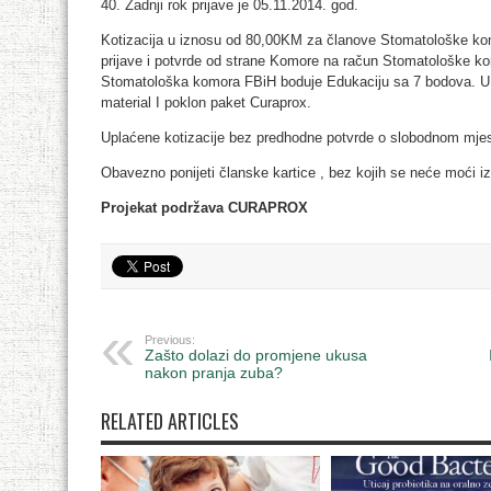
40. Zadnji rok prijave je 05.11.2014. god.
Kotizacija u iznosu od 80,00KM za članove Stomatološke kom
prijave i potvrde od strane Komore na račun Stomatološke k
Stomatološka komora FBiH boduje Edukaciju sa 7 bodova. U ci
material I poklon paket Curaprox.
Uplaćene kotizacije bez predhodne potvrde o slobodnom mjest
Obavezno ponijeti članske kartice , bez kojih se neće moći izv
Projekat podržava CURAPROX
Previous:
Zašto dolazi do promjene ukusa
nakon pranja zuba?
RELATED ARTICLES