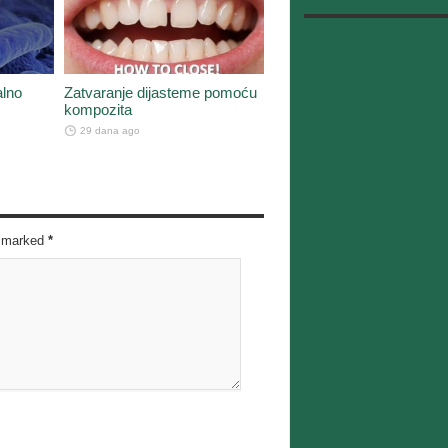
alno
Zatvaranje dijasteme pomoću
kompozita
29 dana ago
re marked
*