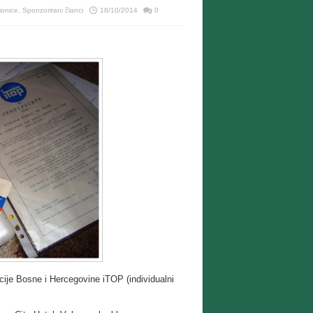
ionice
,
Sponzorirani članci
18/10/2014
0
ije Bosne i Hercegovine iTOP (individualni