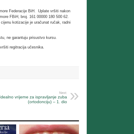
ore Federacije BiH. Uplate vršiti nakon
omore FBiH, broj. 161 00000 180 500 62.
jenu kotizacije je uračunat ručak, radni
u, ne garantuju prisustvo kursu.
ršiti regitracija učesnika.
Next:
Idealno vrijeme za ispravljanje zuba
(ortodonciju) – 1. dio