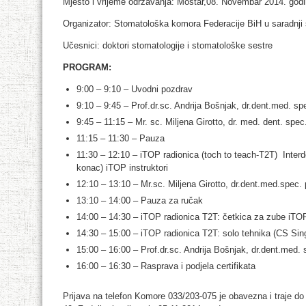
Mjesto i vrijeme održavanja: Mostar,08. Novembar 2014. godi
Organizator: Stomatološka komora Federacije BiH u saradnji
Učesnici: doktori stomatologije i stomatološke sestre
PROGRAM:
9:00 – 9:10 – Uvodni pozdrav
9:10 – 9:45 – Prof.dr.sc. Andrija Bošnjak, dr.dent.med. spe
9:45 – 11:15 – Mr. sc. Miljena Girotto, dr. med. dent. spe
11:15 – 11:30 – Pauza
11:30 – 12:10 – iTOP radionica (toch to teach-T2T) Interden
konac) iTOP instruktori
12:10 – 13:10 – Mr.sc. Miljena Girotto, dr.dent.med.spec.
13:10 – 14:00 – Pauza za ručak
14:00 – 14:30 – iTOP radionica T2T: četkica za zube iTOP
14:30 – 15:00 – iTOP radionica T2T: solo tehnika (CS Sing
15:00 – 16:00 – Prof.dr.sc. Andrija Bošnjak, dr.dent.med.
16:00 – 16:30 – Rasprava i podjela certifikata
Prijava na telefon Komore 033/203-075 je obavezna i traje d