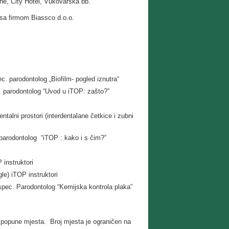
ne, City Hotel, Vukovarska bb.
 sa firmom Biassco d.o.o.
c. parodontolog „Biofilm- pogled iznutra“
c. parodontolog “Uvod u iTOP: zašto?”
talni prostori (interdentalane četkice i zubni
 parodontolog “iTOP : kako i s čim?”
 instruktori
le) iTOP instruktori
 spec. Parodontolog “Kemijska kontrola plaka”
o popune mjesta. Broj mjesta je ograničen na