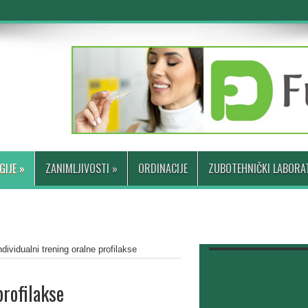
GIJE
»
ZANIMLJIVOSTI
»
ORDINACIJE
ZUBOTEHNIČKI LABORAT
dividualni trening oralne profilakse
profilakse