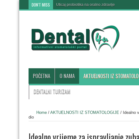
DON'T MISS
Uticaj probiotika na oralno zdravlje
POČETNA
O NAMA
AKTUELNOSTI IZ STOMATOLO
DENTALNI TURIZAM
Home
/
AKTUELNOSTI IZ STOMATOLOGIJE
/
Idealno v
dio
Idealno vrijeme za ispravljanje zuba