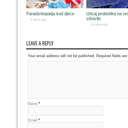
Paradontopatija kod djece
Uticaj probiotika na or
zdravlje
8 dana ago
16 dana ago
LEAVE A REPLY
Your email address will not be published. Required fields a
Name
*
Email
*