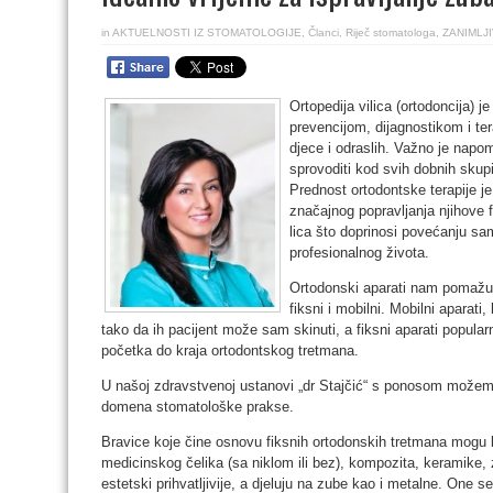
in
AKTUELNOSTI IZ STOMATOLOGIJE
,
Članci
,
Riječ stomatologa
,
ZANIMLJ
Ortopedija vilica (ortodoncija) j
prevencijom, dijagnostikom i tera
djece i odraslih. Važno je napo
sprovoditi kod svih dobnih skupi
Prednost ortodontske terapije j
značajnog popravljanja njihove 
lica što doprinosi povećanju sa
profesionalnog života.
Ortodonski aparati nam pomažu 
fiksni i mobilni. Mobilni aparati
tako da ih pacijent može sam skinuti, a fiksni aparati popular
početka do kraja ortodontskog tretmana.
U našoj zdravstvenoj ustanovi „dr Stajčić“ s ponosom može
domena stomatološke prakse.
Bravice koje čine osnovu fiksnih ortodonskih tretmana mogu bit
medicinskog čelika (sa niklom ili bez), kompozita, keramike
estetski prihvatljivije, a djeluju na zube kao i metalne. One s