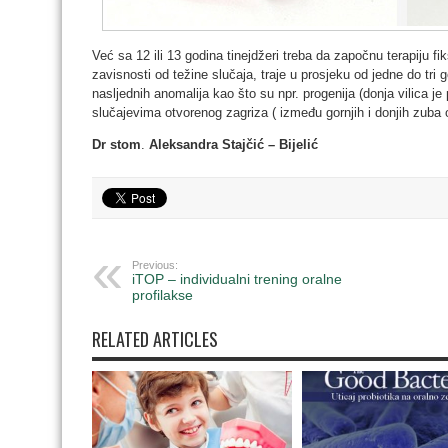
Već sa 12 ili 13 godina tinejdžeri treba da započnu terapiju 
zavisnosti od težine slučaja, traje u prosjeku od jedne do tri
nasljednih anomalija kao što su npr. progenija (donja vilica je
slučajevima otvorenog zagriza ( između gornjih i donjih zuba o
Dr stom
.
Aleksandra Stajčić – Bijelić
Previous:
iTOP – individualni trening oralne
profilakse
RELATED ARTICLES