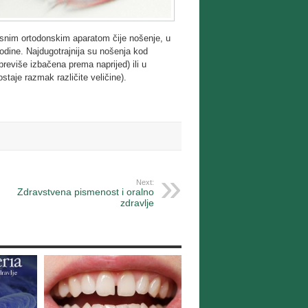
fiksnim ortodonskim aparatom čije nošenje, u
 godine. Najdugotrajnija su nošenja kod
 previše izbačena prema naprijed) ili u
staje razmak različite veličine).
Next:
Zdravstvena pismenost i oralno
zdravlje