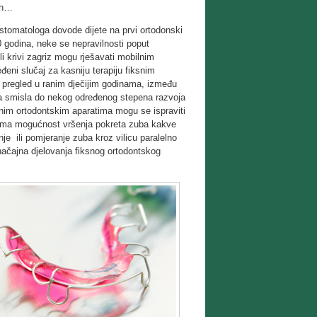
tih…
g stomatologa dovode dijete na prvi ortodonski
10 godina, neke se nepravilnosti poput
i krivi zagriz mogu rješavati mobilnim
đeni slučaj za kasniju terapiju fiksnim
i pregled u ranim dječijim godinama, između
ma smisla do nekog određenog stepena razvoja
ilnim ortodontskim aparatima mogu se ispraviti
ti ima mogućnost vršenja pokreta zuba kakve
nje ili pomjeranje zuba kroz vilicu paralelno
ačajna djelovanja fiksnog ortodontskog