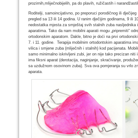
prozirnih,mliječnobijelih, pa do plavih, ružičastih i narandžas
Roditelji, samoincijativno, po preporuci porodičnog ili dječije
pregled sa 13 ili 14 godina. U ranim dječijim godinama, 9 ili 
nedostatka mjesta za smještaj svih stalnih zuba nasljednika il
aparatima. Tako da nam mobilni aparati mogu „pripremiti“ odre
ortodonskim aparatom. Dakle, bitno je doći na prvi ortodonsk
7. i 11. godine. Terapija mobilnim ortodontskim aparatima i
vilica i smjene zuba (mliječnih i stalnih) kod pacijenata. Mob
samo minimalno iskrivljeni zubi, jer on nije tako precizan ni
ima fiksni aparat (derotacija, naginjanje, skraćivanje, produže
sa uzdužnom osovinom zuba). Sva ova pomjeranja su vrlo zn
aparata.