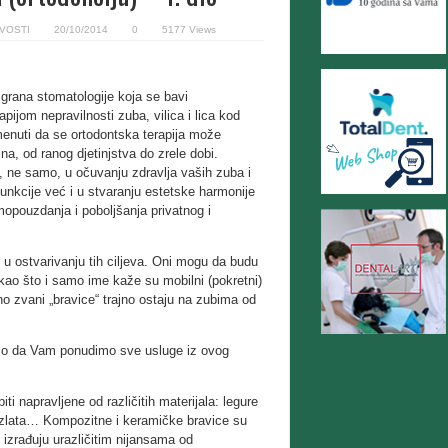
IVOSTI
20/10/2014
0
5177 Views
e grana stomatologije koja se bavi
pijom nepravilnosti zuba, vilica i lica kod
menuti da se ortodontska terapija može
na, od ranog djetinjstva do zrele dobi.
e, ne samo, u očuvanju zdravlja vaših zuba i
funkcije već i u stvaranju estetske harmonije
mopouzdanja i poboljšanja privatnog i
u ostvarivanju tih ciljeva. Oni mogu da budu
, kao što i samo ime kaže su mobilni (pokretni)
no zvani „bravice“ trajno ostaju na zubima od
mo da Vam ponudimo sve usluge iz ovog
i napravljene od različitih materijala: legure
, zlata… Kompozitne i keramičke bravice su
e izrađuju urazličitim nijansama od