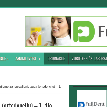
GIJE
»
ZANIMLJIVOSTI
»
ORDINACIJE
ZUBOTEHNIČKI LABORAT
rijeme za ispravljanje zuba (ortodonciju) – 1.
 (ortodonciju) – 1. dio