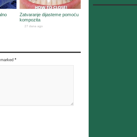
alno
Zatvaranje dijasteme pomoću
kompozita
27 dana ago
re marked
*