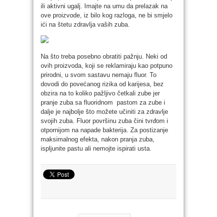
ili aktivni ugalj. Imajte na umu da prelazak na
ove proizvode, iz bilo kog razloga, ne bi smjelo
ići na štetu zdravlja vaših zuba.
Na što treba posebno obratiti pažnju. Neki od
ovih proizvoda, koji se reklamiraju kao potpuno
prirodni, u svom sastavu nemaju fluor. To
dovodi do povećanog rizika od karijesa, bez
obzira na to koliko pažljivo četkali zube jer
pranje zuba sa fluoridnom pastom za zube i
dalje je najbolje što možete učiniti za zdravlje
svojih zuba. Fluor površinu zuba čini tvrđom i
otpornijom na napade bakterija. Za postizanje
maksimalnog efekta, nakon pranja zuba,
ispljunite pastu ali nemojte ispirati usta.