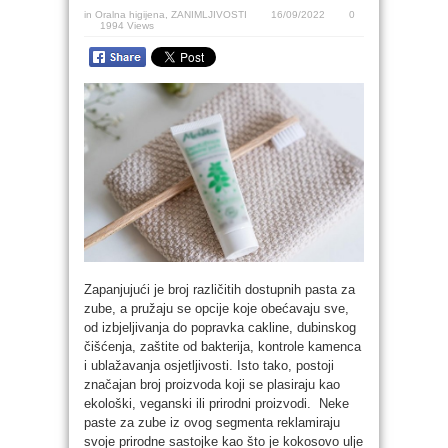
in
Oralna higijena
,
ZANIMLJIVOSTI
16/09/2022
0
1994 Views
Zapanjujući je broj različitih dostupnih pasta za
zube, a pružaju se opcije koje obećavaju sve,
od izbjeljivanja do popravka cakline, dubinskog
čišćenja, zaštite od bakterija, kontrole kamenca
i ublažavanja osjetljivosti. Isto tako, postoji
značajan broj proizvoda koji se plasiraju kao
ekološki, veganski ili prirodni proizvodi. Neke
paste za zube iz ovog segmenta reklamiraju
svoje prirodne sastojke kao što je kokosovo ulje