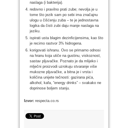
naslaga (i bakterija).
redovno i pravilno prati zube; nevolja je u
tome što jezik sam po sebi ima značajnu
ulogu u čišćenju zuba – te je jednostavna
logika da čisti zubi daju manje naslaga na
jeziku.
ispirati usta blagim dezinficijensima, kao što
je recimo rastvor 3% hidrogena.
korigovati ishranu. Ovo se primarno odnosi
na hranu koja utiče na gustinu, viskoznost,
sastav pljuvačke. Poznato je da mlijeko i
mlječni proizvodi uzrokuju stvaranje više
mukozne pljuvačke, a bitna je i vrsta i
količina unijete tečnosti: gazirana pića,
alkohol, kafa, “energy drinks” – svakako ne
doprinose boljem stanju.
Izvor:
respecta.co.rs