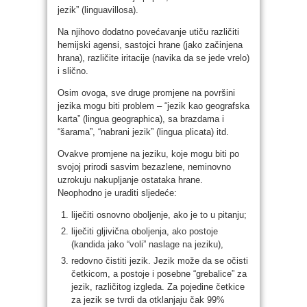
jezik” (linguavillosa).
Na njihovo dodatno povećavanje utiču različiti
hemijski agensi, sastojci hrane (jako začinjena
hrana), različite iritacije (navika da se jede vrelo)
i slično.
Osim ovoga, sve druge promjene na površini
jezika mogu biti problem – “jezik kao geografska
karta” (lingua geographica), sa brazdama i
“šarama”, “nabrani jezik” (lingua plicata) itd.
Ovakve promjene na jeziku, koje mogu biti po
svojoj prirodi sasvim bezazlene, neminovno
uzrokuju nakupljanje ostataka hrane.
Neophodno je uraditi sljedeće:
liječiti osnovno oboljenje, ako je to u pitanju;
liječiti gljivična oboljenja, ako postoje
(kandida jako “voli” naslage na jeziku),
redovno čistiti jezik. Jezik može da se očisti
četkicom, a postoje i posebne “grebalice” za
jezik, različitog izgleda. Za pojedine četkice
za jezik se tvrdi da otklanjaju čak 99%