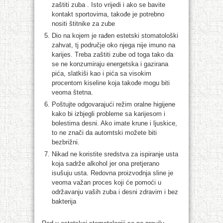
zaštiti zuba . Isto vrijedi i ako se bavite
kontakt sportovima, takođe je potrebno
nositi štitnike za zube
Dio na kojem je rađen estetski stomatološki
zahvat, tj područje oko njega nije imuno na
karijes. Treba zaštiti zube od toga tako da
se ne konzumiraju energetska i gazirana
pića, slatkiši kao i pića sa visokim
procentom kiseline koja takođe mogu biti
veoma štetna.
Poštujte odgovarajući režim oralne higijene
kako bi izbjegli probleme sa karijesom i
bolestima desni. Ako imate krune i ljuskice,
to ne znači da automtski možete biti
bezbrižni.
Nikad ne koristite sredstva za ispiranje usta
koja sadrže alkohol jer ona pretjerano
isušuju usta. Redovna proizvodnja sline je
veoma važan proces koji će pomoći u
održavanju vaših zuba i desni zdravim i bez
bakterija