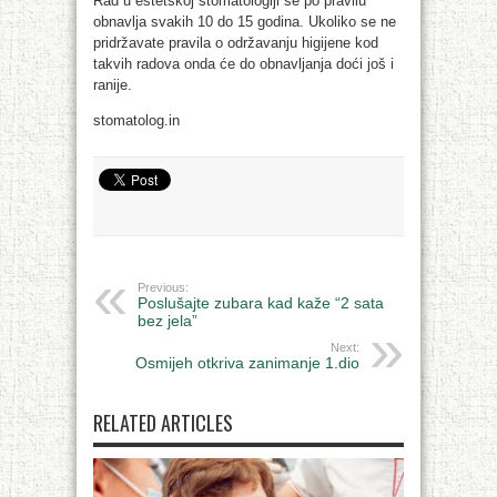
Rad u estetskoj stomatologiji se po pravilu
obnavlja svakih 10 do 15 godina. Ukoliko se ne
pridržavate pravila o održavanju higijene kod
takvih radova onda će do obnavljanja doći još i
ranije.
stomatolog.in
Previous:
Poslušajte zubara kad kaže “2 sata
bez jela”
Next:
Osmijeh otkriva zanimanje 1.dio
RELATED ARTICLES