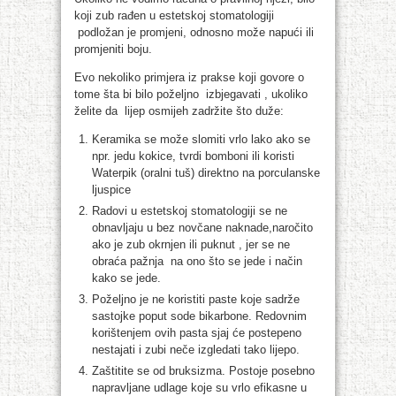
koji zub rađen u estetskoj stomatologiji
podložan je promjeni, odnosno može napući ili
promjeniti boju.
Evo nekoliko primjera iz prakse koji govore o
tome šta bi bilo poželjno izbjegavati , ukoliko
želite da lijep osmijeh zadržite što duže:
Keramika se može slomiti vrlo lako ako se
npr. jedu kokice, tvrdi bomboni ili koristi
Waterpik (oralni tuš) direktno na porculanske
ljuspice
Radovi u estetskoj stomatologiji se ne
obnavljaju u bez novčane naknade,naročito
ako je zub okrnjen ili puknut , jer se ne
obraća pažnja na ono što se jede i način
kako se jede.
Poželjno je ne koristiti paste koje sadrže
sastojke poput sode bikarbone. Redovnim
korištenjem ovih pasta sjaj će postepeno
nestajati i zubi neče izgledati tako lijepo.
Zaštitite se od bruksizma. Postoje posebno
napravljane udlage koje su vrlo efikasne u