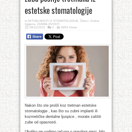
estetske stomatologije
in
AKTUELNOSTI IZ STOMATOLOGIJE
,
Članci
,
Oralna
higijena
,
ZANIMLJIVOSTI
08/11/2015
0
3954 Views
Nakon što ste prošli koz tretman estetske
stomatologije , kao što su zubni implanti ili
kozmetičke dentalne ljuspice , morate zaštiti
zube od opasnosti.
Ukoliko ne vodimo računa o pravilnoj njezi, bilo