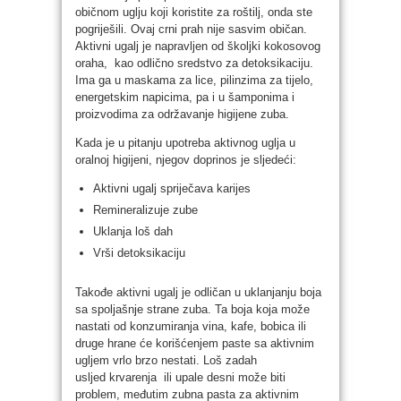
običnom uglju koji koristite za roštilj, onda ste
pogriješili. Ovaj crni prah nije sasvim običan.
Aktivni ugalj je napravljen od školjki kokosovog
oraha, kao odlično sredstvo za detoksikaciju.
Ima ga u maskama za lice, pilinzima za tijelo,
energetskim napicima, pa i u šamponima i
proizvodima za održavanje higijene zuba.
Kada je u pitanju upotreba aktivnog uglja u
oralnoj higijeni, njegov doprinos je sljedeći:
Aktivni ugalj spriječava karijes
Remineralizuje zube
Uklanja loš dah
Vrši detoksikaciju
Takođe aktivni ugalj je odličan u uklanjanju boja
sa spoljašnje strane zuba. Ta boja koja može
nastati od konzumiranja vina, kafe, bobica ili
druge hrane će korišćenjem paste sa aktivnim
ugljem vrlo brzo nestati. Loš zadah
usljed krvarenja ili upale desni može biti
problem, međutim zubna pasta za aktivnim