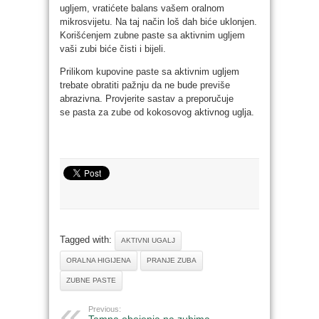
ugljem, vratićete balans vašem oralnom
mikrosvijetu. Na taj način loš dah biće uklonjen.
Korišćenjem zubne paste sa aktivnim ugljem
vaši zubi biće čisti i bijeli.
Prilikom kupovine paste sa aktivnim ugljem
trebate obratiti pažnju da ne bude previše
abrazivna. Provjerite sastav a preporučuje
se pasta za zube od kokosovog aktivnog uglja.
Tagged with:
AKTIVNI UGALJ
ORALNA HIGIJENA
PRANJE ZUBA
ZUBNE PASTE
Previous:
Tamna obojenja na zubima