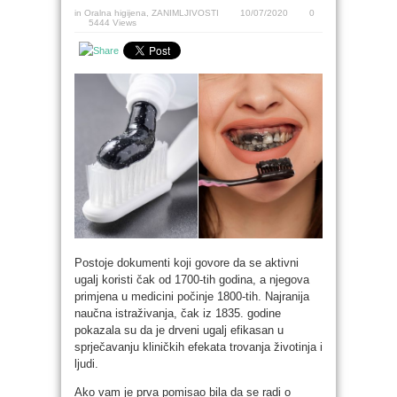
in
Oralna higijena
,
ZANIMLJIVOSTI
10/07/2020
0
5444 Views
Postoje dokumenti koji govore da se aktivni
ugalj koristi čak od 1700-tih godina, a njegova
primjena u medicini počinje 1800-tih. Najranija
naučna istraživanja, čak iz 1835. godine
pokazala su da je drveni ugalj efikasan u
sprječavanju kliničkih efekata trovanja životinja i
ljudi.
Ako vam je prva pomisao bila da se radi o