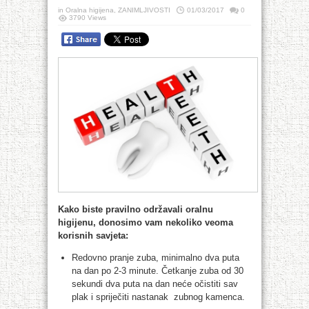
in
Oralna higijena
,
ZANIMLJIVOSTI
01/03/2017
0
3790 Views
Kako biste pravilno održavali oralnu
higijenu, donosimo vam nekoliko veoma
korisnih savjeta:
Redovno pranje zuba, minimalno dva puta
na dan po 2-3 minute. Četkanje zuba od 30
sekundi dva puta na dan neće očistiti sav
plak i spriječiti nastanak zubnog kamenca.