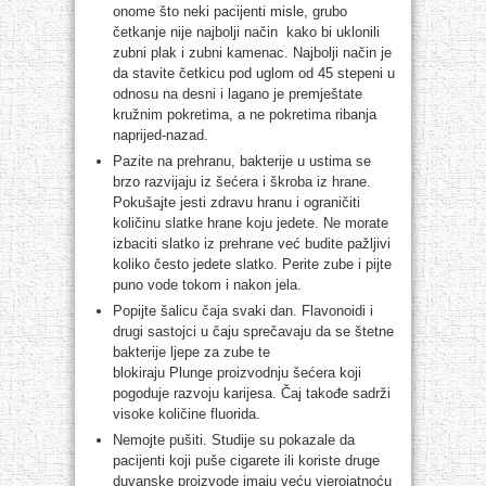
onome što neki pacijenti misle, grubo
četkanje nije najbolji način kako bi uklonili
zubni plak i zubni kamenac. Najbolji način je
da stavite četkicu pod uglom od 45 stepeni u
odnosu na desni i lagano je premještate
kružnim pokretima, a ne pokretima ribanja
naprijed-nazad.
Pazite na prehranu, bakterije u ustima se
brzo razvijaju iz šećera i škroba iz hrane.
Pokušajte jesti zdravu hranu i ograničiti
količinu slatke hrane koju jedete. Ne morate
izbaciti slatko iz prehrane već budite pažljivi
koliko često jedete slatko. Perite zube i pijte
puno vode tokom i nakon jela.
Popijte šalicu čaja svaki dan. Flavonoidi i
drugi sastojci u čaju sprečavaju da se štetne
bakterije ljepe za zube te
blokiraju Plunge proizvodnju šećera koji
pogoduje razvoju karijesa. Čaj takođe sadrži
visoke količine fluorida.
Nemojte pušiti. Studije su pokazale da
pacijenti koji puše cigarete ili koriste druge
duvanske proizvode imaju veću vjerojatnoću