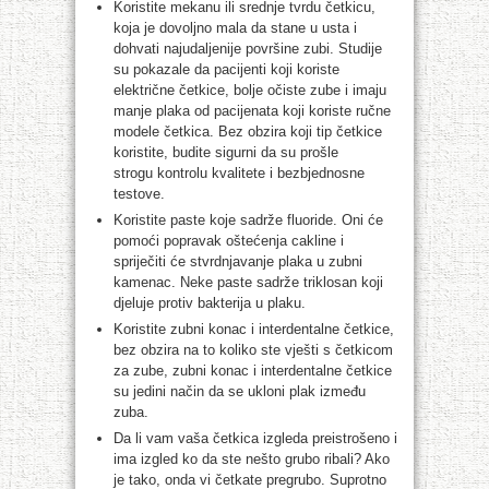
Koristite mekanu ili srednje tvrdu četkicu,
koja je dovoljno mala da stane u usta i
dohvati najudaljenije površine zubi. Studije
su pokazale da pacijenti koji koriste
električne četkice, bolje očiste zube i imaju
manje plaka od pacijenata koji koriste ručne
modele četkica. Bez obzira koji tip četkice
koristite, budite sigurni da su prošle
strogu kontrolu kvalitete i bezbjednosne
testove.
Koristite paste koje sadrže fluoride. Oni će
pomoći popravak oštećenja cakline i
spriječiti će stvrdnjavanje plaka u zubni
kamenac. Neke paste sadrže triklosan koji
djeluje protiv bakterija u plaku.
Koristite zubni konac i interdentalne četkice,
bez obzira na to koliko ste vješti s četkicom
za zube, zubni konac i interdentalne četkice
su jedini način da se ukloni plak između
zuba.
Da li vam vaša četkica izgleda preistrošeno i
ima izgled ko da ste nešto grubo ribali? Ako
je tako, onda vi četkate pregrubo. Suprotno