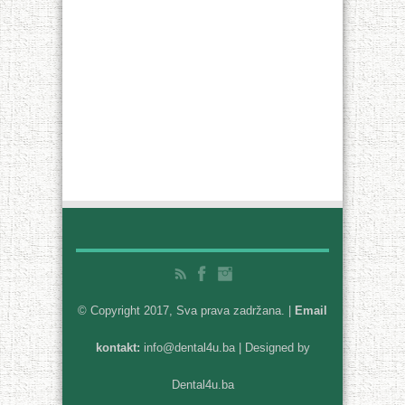
© Copyright 2017, Sva prava zadržana. |
Email
kontakt:
info@dental4u.ba
| Designed by
Dental4u.ba