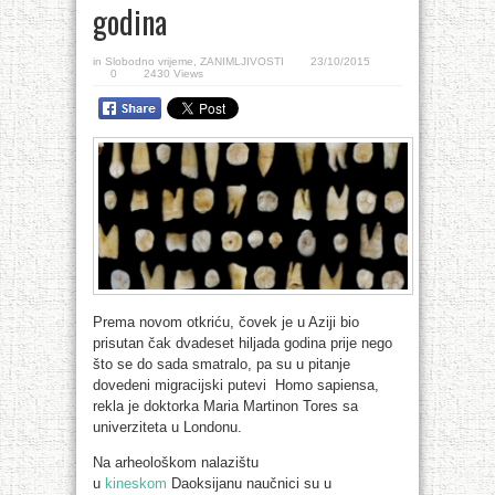
godina
in
Slobodno vrijeme
,
ZANIMLJIVOSTI
23/10/2015
0
2430 Views
Prema novom otkriću, čovek je u Aziji bio
prisutan čak dvadeset hiljada godina prije nego
što se do sada smatralo, pa su u pitanje
dovedeni migracijski putevi Homo sapiensa,
rekla je doktorka Maria Martinon Tores sa
univerziteta u Londonu.
Na arheološkom nalazištu
u
kineskom
Daoksijanu naučnici su u