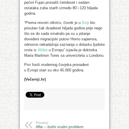
pećini Fujan pronašli četrdeset i sedam
ostataka zuba starih između 80 i 120 hiljada
godina.
“Prema novom otkriću, čovek je u
Aziji
bio
prisutan čak dvadeset hiljada godina prije nego
što se do sada smatralo pa su u pitanje
dovedeni migracijski putovi Homo sapiensa,
odnosno nekadašnja saznanja o dolasku ljudske
vrste iz
Afrike
u Evropu” izjavila je doktorka
Maria Martinon Tores sa univerziteta u Londonu.
Prvi fosili modernog čovjeka pronađeni
u Evropi stari su oko 45.000 godina.
(Večernji.hr)
Previous:
Afte – bolni oralni problem