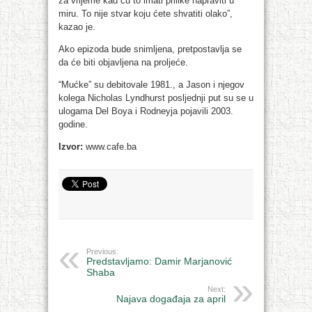
za vrijeme kad ću to imati prilike napraviti u
miru. To nije stvar koju ćete shvatiti olako”,
kazao je.
Ako epizoda bude snimljena, pretpostavlja se
da će biti objavljena na proljeće.
“Mućke” su debitovale 1981., a Jason i njegov
kolega Nicholas Lyndhurst posljednji put su se u
ulogama Del Boya i Rodneyja pojavili 2003.
godine.
Izvor:
www.cafe.ba
Previous:
Predstavljamo: Damir Marjanović
Shaba
Next:
Najava događaja za april