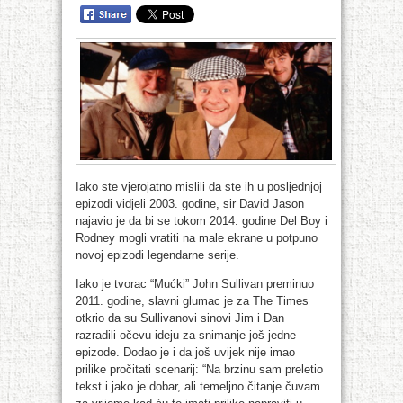
Iako ste vjerojatno mislili da ste ih u posljednjoj
epizodi vidjeli 2003. godine, sir David Jason
najavio je da bi se tokom 2014. godine Del Boy i
Rodney mogli vratiti na male ekrane u potpuno
novoj epizodi legendarne serije.
Iako je tvorac “Mućki” John Sullivan preminuo
2011. godine, slavni glumac je za The Times
otkrio da su Sullivanovi sinovi Jim i Dan
razradili očevu ideju za snimanje još jedne
epizode. Dodao je i da još uvijek nije imao
prilike pročitati scenarij: “Na brzinu sam preletio
tekst i jako je dobar, ali temeljno čitanje čuvam