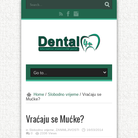
Home
/
Slobodno vrijeme
/
Vraćaju se
Mućke?
Vraćaju se Mućke?
in
Slobodno vrijeme
,
ZANIMLJIVOSTI
16/03/2014
0
2336 Views