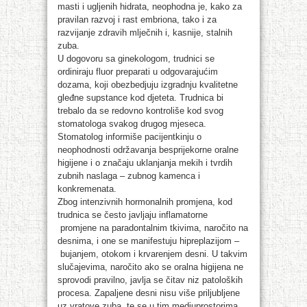
masti i ugljenih hidrata, neophodna je, kako za
pravilan razvoj i rast embriona, tako i za
razvijanje zdravih mlječnih i, kasnije, stalnih
zuba.
U dogovoru sa ginekologom, trudnici se
ordiniraju fluor preparati u odgovarajućim
dozama, koji obezbedjuju izgradnju kvalitetne
gleđne supstance kod djeteta. Trudnica bi
trebalo da se redovno kontroliše kod svog
stomatologa svakog drugog mjeseca.
Stomatolog informiše pacijentkinju o
neophodnosti održavanja besprijekorne oralne
higijene i o značaju uklanjanja mekih i tvrdih
zubnih naslaga – zubnog kamenca i
konkremenata.
Zbog intenzivnih hormonalnih promjena, kod
trudnica se često javljaju inflamatorne
promjene na paradontalnim tkivima, naročito na
desnima, i one se manifestuju hipreplazijom –
bujanjem, otokom i krvarenjem desni. U takvim
slučajevima, naročito ako se oralna higijena ne
sprovodi pravilno, javlja se čitav niz patoloških
procesa. Zapaljene desni nisu više priljubljene
uz vratove zuba, te se u tim medjuprostorima