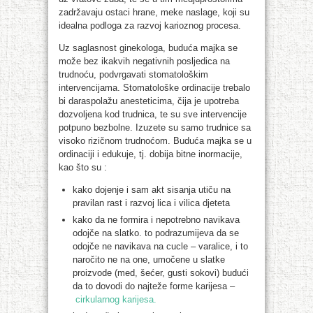
zadržavaju ostaci hrane, meke naslage, koji su
idealna podloga za razvoj karioznog procesa.
Uz saglasnost ginekologa, buduća majka se
može bez ikakvih negativnih posljedica na
trudnoću, podvrgavati stomatološkim
intervencijama. Stomatološke ordinacije trebalo
bi daraspolažu anesteticima, čija je upotreba
dozvoljena kod trudnica, te su sve intervencije
potpuno bezbolne. Izuzete su samo trudnice sa
visoko rizičnom trudnoćom. Buduća majka se u
ordinaciji i edukuje, tj. dobija bitne inormacije,
kao što su :
kako dojenje i sam akt sisanja utiču na
pravilan rast i razvoj lica i vilica djeteta
kako da ne formira i nepotrebno navikava
odojče na slatko. to podrazumijeva da se
odojče ne navikava na cucle – varalice, i to
naročito ne na one, umočene u slatke
proizvode (med, šećer, gusti sokovi) budući
da to dovodi do najteže forme karijesa –
cirkularnog karijesa.