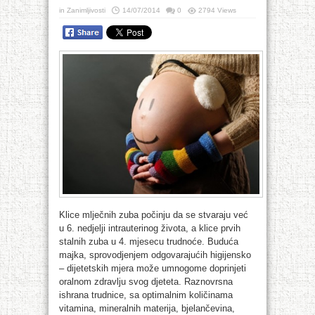
in
Zanimljivosti
14/07/2014
0
2794 Views
Klice mlječnih zuba počinju da se stvaraju već
u 6. nedjelji intrauterinog života, a klice prvih
stalnih zuba u 4. mjesecu trudnoće. Buduća
majka, sprovodjenjem odgovarajućih higijensko
– dijetetskih mjera može umnogome doprinjeti
oralnom zdravlju svog djeteta. Raznovrsna
ishrana trudnice, sa optimalnim količinama
vitamina, mineralnih materija, bjelančevina,