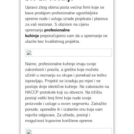
Upravo zbog obima posla većina firmi koje se
bave prodajom profesionalne ugostiteljske
opreme nude i uslugu izrade projekata i planova
za vaš restoran. S obzirom na cijenu
opremanja
profesionalne
kuhinje
preporučujemo vam da u opremanje ne
ulazite bez kvalitetnog projekta.
Naime, profesionalne kuhinje imaju svoje
zakonitosti i pravila, a greške koje možete
učiniti u neznanju su skupe i ponekad se teško
ispravljaju. Projekti se izrađuju po mjeri i ne
postoje dvije identične kuhinje. Ne zaboravite na
HACCP protokole koji su obvezni. Na tržištu
postoji veliki broj firmi koje nude svoje
proizvode i usluge u ovom segmentu. Zatražite
ponude, uporedite ih i izaberite onu koja vam
najviše odgovara. Za uštedu, postoji i
mogućnost kupovine korištene opreme.