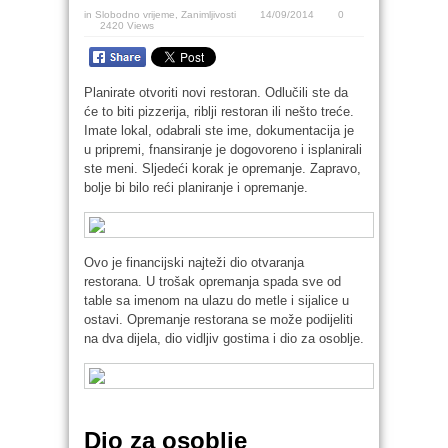
in
Slobodno vrijeme
,
Zanimljivosti
14/09/2014
0
2420 Views
Planirate otvoriti novi restoran. Odlučili ste da
će to biti pizzerija, riblji restoran ili nešto treće.
Imate lokal, odabrali ste ime, dokumentacija je
u pripremi, fnansiranje je dogovoreno i isplanirali
ste meni. Sljedeći korak je opremanje. Zapravo,
bolje bi bilo reći planiranje i opremanje.
Ovo je financijski najteži dio otvaranja
restorana. U trošak opremanja spada sve od
table sa imenom na ulazu do metle i sijalice u
ostavi. Opremanje restorana se može podijeliti
na dva dijela, dio vidljiv gostima i dio za osoblje.
Dio za osoblje