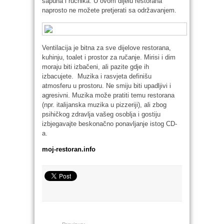
sapuna i ručnika. U ovom dijelu restorana
naprosto ne možete pretjerati sa održavanjem.
Ventilacija je bitna za sve dijelove restorana,
kuhinju, toalet i prostor za ručanje. Mirisi i dim
moraju biti izbačeni, ali pazite gdje ih
izbacujete. Muzika i rasvjeta definišu
atmosferu u prostoru. Ne smiju biti upadljivi i
agresivni. Muzika može pratiti temu restorana
(npr. italijanska muzika u pizzeriji), ali zbog
psihičkog zdravlja vašeg osoblja i gostiju
izbjegavajte beskonačno ponavljanje istog CD-
a.
moj-restoran.info